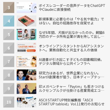
ボイスレコーダーの音声データをChatGPT
3
やClaudeに直接接続
新規事業に必要なのは「やる気や能力」で
4
はない。自社の経路依存を自覚せよ
なぜ6年間、犬版が出なかったのか。飼猫6
5
万匹のデータ所有企業が満を持して出し
た“犬用”「うちの子」の首輪
オンラインアシスタントからAIアシスタン
6
トへ。業務自動化と共生する人の価値
AI選書が引き起こす子どもの図書館回帰。
7
デジタル領域から公共インフラへ
研究力はあるが、世界企業になれない。
8
StartX創業者が狙う、日本ディープテック
の再設計
印メガベンチャー「Paytm」も惹きつける
9
ルクセンブルクが仕掛ける産業育成エコシ
ステム
ASCII STARTUP特別編集版「ASCII
10
STARTUP tabloid」Vol.11発行のお知らせ