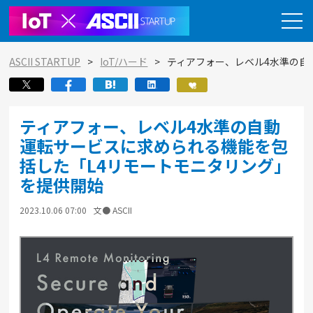
ASCII STARTUP
IoT/ハード
ティアフォー、レベル4水準の自
ティアフォー、レベル4水準の自動
運転サービスに求められる機能を包
括した「L4リモートモニタリング」
を提供開始
2023.10.06 07:00
文● ASCII