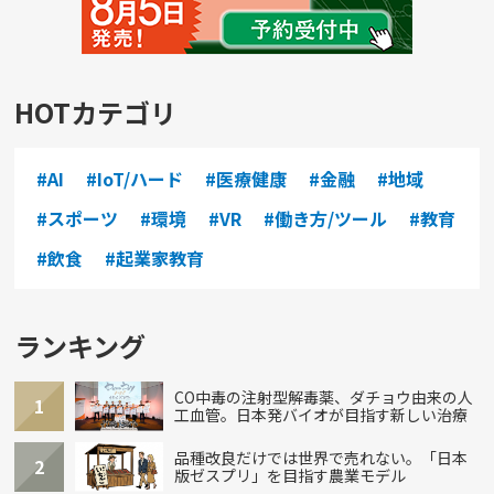
HOTカテゴリ
#AI
#IoT/ハード
#医療健康
#金融
#地域
#スポーツ
#環境
#VR
#働き方/ツール
#教育
#飲食
#起業家教育
ランキング
CO中毒の注射型解毒薬、ダチョウ由来の人
1
工血管。日本発バイオが目指す新しい治療
品種改良だけでは世界で売れない。「日本
2
版ゼスプリ」を目指す農業モデル