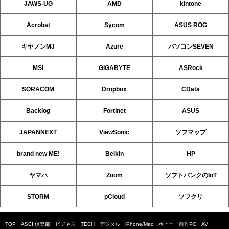
JAWS-UG
AMD
kintone
Acrobat
Sycom
ASUS ROG
キヤノンMJ
Azure
パソコンSEVEN
MSI
GIGABYTE
ASRock
SORACOM
Dropbox
CData
Backlog
Fortinet
ASUS
JAPANNEXT
ViewSonic
ソフマップ
brand new ME!
Belkin
HP
ヤマハ
Zoom
ソフトバンクのIoT
STORM
pCloud
ソフクリ
TOP
ASCII倶楽部
ビジネス
TECH
デジタル
iPhone/Mac
ホビー
自作PC
AV