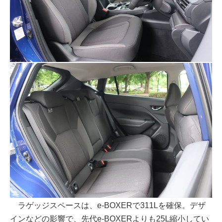
ラゲッジスペースは、e-BOXERで311Lを確保。デザ
インなどの影響で、先代e-BOXERよりも25L縮小してい