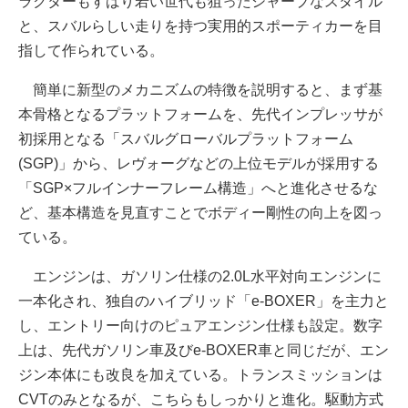
ラクターもすばり若い世代も狙ったシャープなスタイル
と、スバルらしい走りを持つ実用的スポーティカーを目
指して作られている。
簡単に新型のメカニズムの特徴を説明すると、まず基
本骨格となるプラットフォームを、先代インプレッサが
初採用となる「スバルグローバルプラットフォーム
(SGP)」から、レヴォーグなどの上位モデルが採用する
「SGP×フルインナーフレーム構造」へと進化させるな
ど、基本構造を見直すことでボディー剛性の向上を図っ
ている。
エンジンは、ガソリン仕様の2.0L水平対向エンジンに
一本化され、独自のハイブリッド「e-BOXER」を主力と
し、エントリー向けのピュアエンジン仕様も設定。数字
上は、先代ガソリン車及びe-BOXER車と同じだが、エン
ジン本体にも改良を加えている。トランスミッションは
CVTのみとなるが、こちらもしっかりと進化。駆動方式