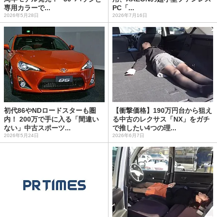
専用カラーで...
PC「...
2026年5月28日
2026年7月16日
初代86やNDロードスターも圏
【衝撃価格】190万円台から狙え
内！ 200万で手に入る「間違い
る中古のレクサス「NX」をガチ
ない」中古スポーツ...
で推したい4つの理...
2026年5月24日
2026年6月7日