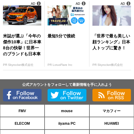
AD
AD
AD
米誌が選ぶ「今年の
最短5分で接続
「世界で最も美しい
傑作10車」に日本車
顔ランキング」日本
8台の快挙！世界一
人トップに驚き！
のブランドも日本車
PR Skyrocket株式会社
PR LotusFlare Inc
PR Skyrocket株式会社
公式アカウントをフォローして最新情報を手に入れよう
FMV
mouse
マカフィー
ELECOM
iiyama PC
HUAWEI