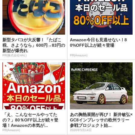
新型タバコが大反響！「たばこ
Amazon今日も見逃せない！8
税、さようなら」600円→83円の
0%OFF以上が続々登場
新型が爆売れ
PR(株式会社HAL)
PR(Amazon)
「え、こんなセールやってた
あの胸熱展開が再び！ 新井敏弘×
の？」80％OFF以上が続々登
GC8インプレッサの欧州ラリー
場！Amazonの本気が...
参戦プロジェクト始...
PR(Amazon)
2026年5月14日