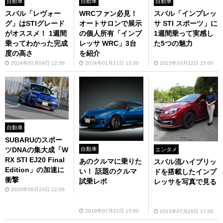
自動車
自動車
自動車
スバル「レヴォー
WRCファン必見！
スバル「インプレッ
グ」はSTIグレード
オートサロンで展示
サ STI スポーツ」に
がオススメ！ 1週間
の個人所有「インプ
1週間乗って実感し
乗ってわかった完成
レッサ WRC」3台
た5つの魅力
度の高さ
を紹介
2024年02月04日 12:00
2024年01月21日 12:00
2023年10月22日 15:00
自動車
SUBARUのスポー
自動車
ツDNAの集大成「W
エンタメ
RX STI EJ20 Final
あのクルマに乗りた
スバル流ハイブリッ
Edition」の加速に
い！ 話題のクルマ
ドを搭載したインプ
衝撃
試乗レポ
レッサを写真で見る
2020年09月23日 12:00
2018年07月21日 15:00
2015年07月20日 17:00