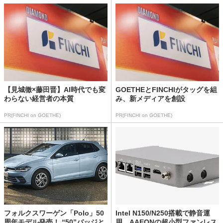
【見城徹×藤田晋】AI時代でも変
GOETHEとFINCHIがタッグを組
わらない経営者の本質
み、新メディアを創設
PR(FINCHI on GOETHE)
PR(FINCHI on GOETHE)
フォルクスワーゲン「Polo」50
Intel N150/N250搭載で静音運
周年モデル発売！ “50”バッジと
用、AAEONの超小型ファンレス