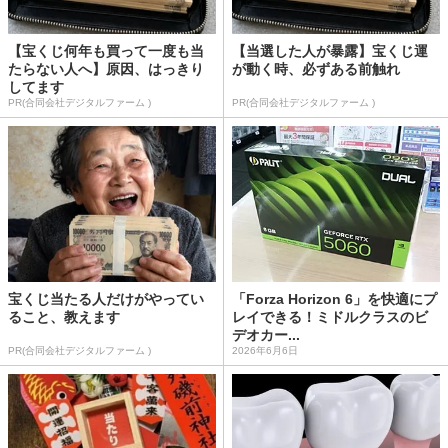
【宝くじ何年も買って一度も当
【当選した人が暴露】宝くじ運
たらない人へ】原因、はっきり
が動く時、必ずある前触れ
してます
PR(合同会社デジタルファーム )
PR(合同会社デジタルファーム )
宝くじ当たる人だけがやってい
「Forza Horizon 6」を快適にプ
ること、教えます
レイできる！ミドルクラスのビ
デオカー...
PR(合同会社デジタルファーム )
2026年6月6日