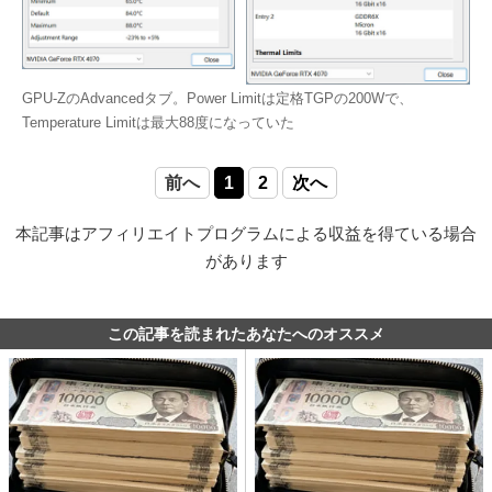
GPU-ZのAdvancedタブ。Power Limitは定格TGPの200Wで、
Temperature Limitは最大88度になっていた
前へ
1
2
次へ
本記事はアフィリエイトプログラムによる収益を得ている場合
があります
この記事を読まれたあなたへのオススメ