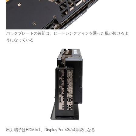
バックプレートの後部は、ヒートシンクフィンを通った風が抜けるよ
うになっている
出力端子はHDMI×1、DisplayPort×3の4系統になる