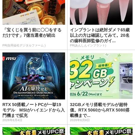
「宝くじを買う前に〇〇をする
インプラントは絶対ダメ？65歳
だけです」7億当選者が続出
以上の方は確認してみて。20名
の歯科医師監修のガイ...
PR(合同会社デジタルファーム )
PR(あんしんインプラント)
RTX 50搭載ノートPCが一挙19
32GBメモリ搭載モデルが超特
モデル MSIがハイエンドから入
価。RTX 5060からRTX 5080搭
門機まで拡充
載機まで...
2026年6月4日
2026年6月9日