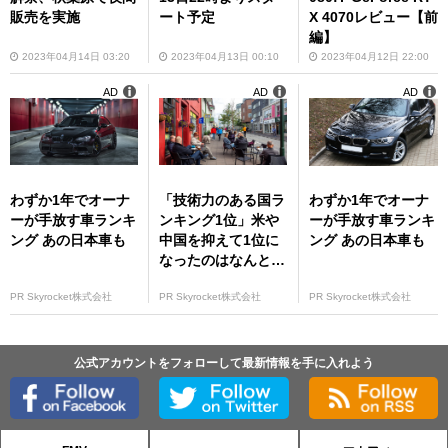
X 4070レビュー【前
販売を実施
ート予定
編】
2023年04月12日 22:00
2023年04月14日 03:20
2023年04月13日 00:10
AD
AD
AD
わずか1年でオーナ
「技術力のある国ラ
わずか1年でオーナ
ーが手放す車ランキ
ンキング1位」米や
ーが手放す車ランキ
ング あの日本車も
中国を抑えて1位に
ング あの日本車も
なったのはなんと…
PR Skyrocket株式会社
PR Skyrocket株式会社
PR Skyrocket株式会社
公式アカウントをフォローして最新情報を手に入れよう