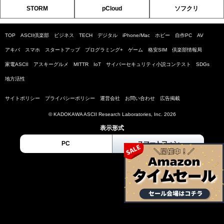
STORM
pCloud
ソフクリ
TOP
ASCII倶楽部
ビジネス
TECH
デジタル
iPhone/Mac
ホビー
自作PC
AV
アキバ
スマホ
スタートアップ
プログラミング+
ゲーム
格安SIM
倶楽部情報局
家電ASCII
アスキーグルメ
MITTR
IoT
サイバーセキュリティ小説コンテスト
SDGs
地方活性
サイトポリシー
プライバシーポリシー
運営会社
お問い合わせ
広告掲載
© KADOKAWA ASCII Research Laboratories, Inc. 2026
表示形式
PC
スマートフォン