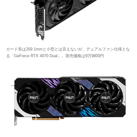
カード長は269.1mmと小型とは言えないが、デュアルファン仕様とな
る「GeForce RTX 4070 Dual」。実売価格は9万9800円