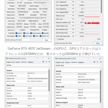
「GeForce RTX 4070 JetStream」のGPU-Z。GPUコアクロックはリ
ファレンスの2475MHzだが、実クロックは2820MHzまで伸びていた