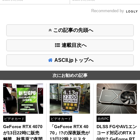
Recommended by
この記事の先頭へ
連載目次へ
ASCII.jpトップへ
次にお勧めの記事
自作PC
ビデオカード
ビデオカード
DLSS FGやAV1エン
GeForce RTX 4070
「GeForce RTX 40
コード対応のRTX 3
が13日22時に販売
70」!?の深夜販売が
080!? GeForce RT
解禁、秋葉原で夜間
13日22時よりスタ