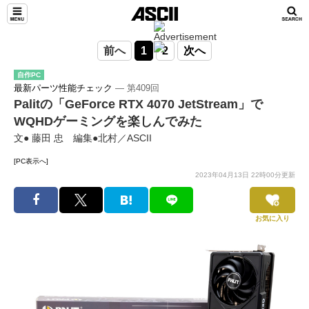
前へ
1
2
次へ
自作PC
最新パーツ性能チェック
― 第409回
Palitの「GeForce RTX 4070 JetStream」で
WQHDゲーミングを楽しんでみた
文● 藤田 忠 編集●北村／ASCII
[PC表示へ]
2023年04月13日 22時00分更新
お気に入り