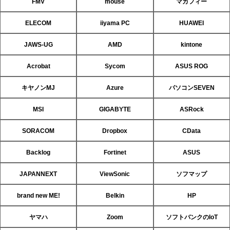
FMV
mouse
マカフィー
ELECOM
iiyama PC
HUAWEI
JAWS-UG
AMD
kintone
Acrobat
Sycom
ASUS ROG
キヤノンMJ
Azure
パソコンSEVEN
MSI
GIGABYTE
ASRock
SORACOM
Dropbox
CData
Backlog
Fortinet
ASUS
JAPANNEXT
ViewSonic
ソフマップ
brand new ME!
Belkin
HP
ヤマハ
Zoom
ソフトバンクのIoT