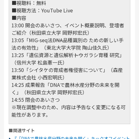
■視聴料：無料
■視聴方法：YouTube Live
■内容
13:00 開会のあいさつ、イベント概要説明、登壇者
ご紹介（秋田県立大学 岡野邦宏氏）
13:05「MIG-seq法――DNA品種識別の ための新しい手
法の有効性」（東北大学大学院 陶山佳久氏）
13:25「遺伝資源と遺伝解析――トウガラシ育種 研究」
（信州大学 松島憲一氏）
13:50「シイタケの育成者権侵害について」（森産
業株式会社 小西宏明氏）
14:25 成果報告「DNAで農林水産分野の未来を開
く」（秋田県立大学 岡野邦宏氏）
14:55 閉会のあいさつ
※現在調整中のため、内容は予告なく変更になる可
能性があります。
■関連サイト
『「DNAで農林水産分野の未来を開く」キックオフイベント