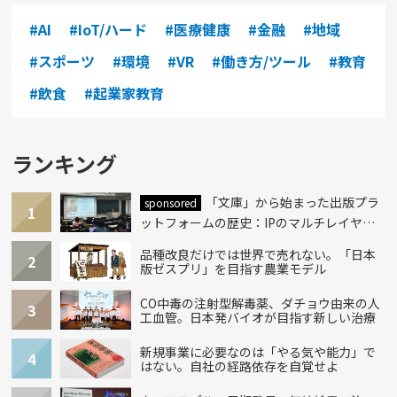
#AI
#IoT/ハード
#医療健康
#金融
#地域
#スポーツ
#環境
#VR
#働き方/ツール
#教育
#飲食
#起業家教育
ランキング
「文庫」から始まった出版プラ
sponsored
1
ットフォームの歴史：IPのマルチレイヤー
化とAI時代への挑戦
品種改良だけでは世界で売れない。「日本
2
版ゼスプリ」を目指す農業モデル
CO中毒の注射型解毒薬、ダチョウ由来の人
3
工血管。日本発バイオが目指す新しい治療
新規事業に必要なのは「やる気や能力」で
4
はない。自社の経路依存を自覚せよ