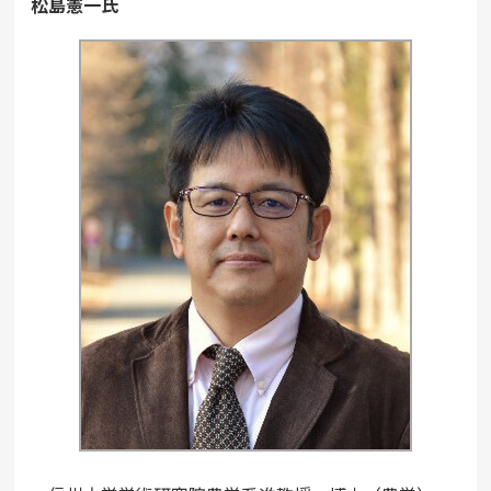
松島憲一氏