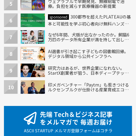
ウェアラブルで早期発見、無線給電で治
5
療。負担を減らす医療機器の新提案
300都市を超えたPLATEAUの基
sponsored
6
本と可能性を学ぶ初心者向け無料ハンズオ
ン開催！
なぜ6年間、犬版が出なかったのか。飼猫6
7
万匹のデータ所有企業が満を持して出し
た“犬用”「うちの子」の首輪
AI選書が引き起こす子どもの図書館回帰。
8
デジタル領域から公共インフラへ
研究力はあるが、世界企業になれない。
9
StartX創業者が狙う、日本ディープテック
の再設計
印メガベンチャー「Paytm」も惹きつける
10
ルクセンブルクが仕掛ける産業育成エコシ
ステム