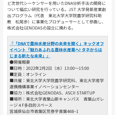
ど次世代シーケンサーを用いたDNA分析手法の開発に
ついて幅広い研究を行っている。JST 大学発新産業創
出プログラム（代表 東北大学大学院農学研究科助
教 松尾歩）に事業化プロデューサーとして参画し、
株式会社GENODASの設立に携わる。
『「DNAで農林水産分野の未来を開く」キックオフ
イベント「魅力あふれる農林水産業へ! タネからは
じまる新たな未来」』
●開催概要
■日時：2022年2月2日（水）13:00～15:00
■定員：オンライン
■共催：東北大学大学院農学研究科、東北大学産学
連携機構事業イノベーションセンター
■協力：株式会社GENODAS、ASCII STARTUP
■場所：東北大学青葉山新キャンパス 青葉山ガレ
ージ４F多目的スペース
宮城県仙台市青葉区荒巻字青葉468−1