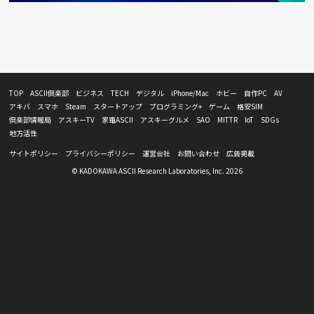
TOP
ASCII倶楽部
ビジネス
TECH
デジタル
iPhone/Mac
ホビー
自作PC
AV
アキバ
スマホ
Steam
スタートアップ
プログラミング+
ゲーム
格安SIM
倶楽部情報局
アスキーTV
家電ASCII
アスキーグルメ
SAO
MITTR
IoT
SDGs
地方活性
サイトポリシー
プライバシーポリシー
運営会社
お問い合わせ
広告掲載
© KADOKAWA ASCII Research Laboratories, Inc. 2026