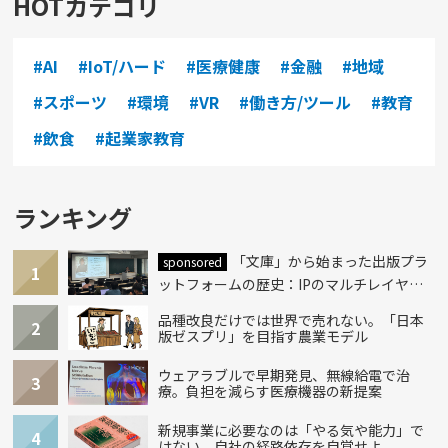
HOTカテゴリ
#AI
#IoT/ハード
#医療健康
#金融
#地域
#スポーツ
#環境
#VR
#働き方/ツール
#教育
#飲食
#起業家教育
ランキング
「文庫」から始まった出版プラ
sponsored
1
ットフォームの歴史：IPのマルチレイヤー
化とAI時代への挑戦
品種改良だけでは世界で売れない。「日本
2
版ゼスプリ」を目指す農業モデル
ウェアラブルで早期発見、無線給電で治
3
療。負担を減らす医療機器の新提案
新規事業に必要なのは「やる気や能力」で
4
はない。自社の経路依存を自覚せよ