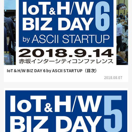
IoT＆H/W BIZ DAY 6 by ASCII STARTUP（目次）
2018.08.07