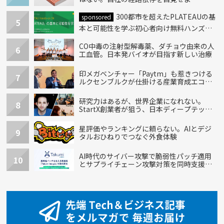
300都市を超えたPLATEAUの基
sponsored
5
本と可能性を学ぶ初心者向け無料ハンズオ
ン開催！
CO中毒の注射型解毒薬、ダチョウ由来の人
6
工血管。日本発バイオが目指す新しい治療
印メガベンチャー「Paytm」も惹きつける
7
ルクセンブルクが仕掛ける産業育成エコシ
ステム
研究力はあるが、世界企業になれない。
8
StartX創業者が狙う、日本ディープテック
の再設計
星評価やランキングに頼らない。AIとデジ
9
タルおひねりでつなぐ外食体験
AI時代のサイバー攻撃で脆弱性パッチ適用
10
とサプライチェーン攻撃対策を同時支援す
る新機能