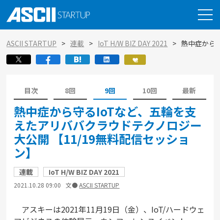
ASCII STARTUP
連載
IoT H/W BIZ DAY 2021
熱中症から守
目次
8回
9回
10回
最新
熱中症から守るIoTなど、五輪を支
えたアリババクラウドテクノロジー
大公開 【11/19無料配信セッショ
ン】
連載
IoT H/W BIZ DAY 2021
2021.10.28 09:00
文●
ASCII STARTUP
アスキーは2021年11月19日（金）、IoT/ハードウェ