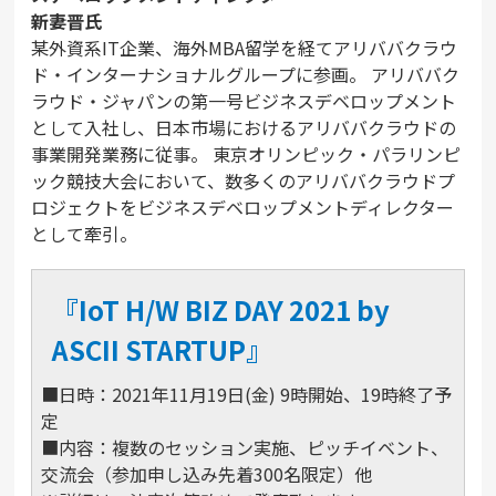
新妻晋氏
某外資系IT企業、海外MBA留学を経てアリババクラウ
ド・インターナショナルグループに参画。 アリババク
ラウド・ジャパンの第一号ビジネスデベロップメント
として入社し、日本市場におけるアリババクラウドの
事業開発業務に従事。 東京オリンピック・パラリンピ
ック競技大会において、数多くのアリババクラウドプ
ロジェクトをビジネスデベロップメントディレクター
として牽引。
『IoT H/W BIZ DAY 2021 by
ASCII STARTUP』
■⽇時：2021年11⽉19⽇(⾦) 9時開始、19時終了予
定
■内容：複数のセッション実施、ピッチイベント、
交流会（参加申し込み先着300名限定）他