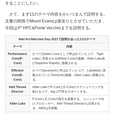
することにしたい。
さて、まず11のテーマ内容をかいつまんで説明する。
文量の関係でMount Evansは後送りとさせていただき、
e
今回はX
HPC&Ponte Vecchioまでを説明する。
Intel Architecture Day 2021で説明があった11のテーマ
テーマ
内容
Performance
かつてGolden Coveとして呼ばれていたコア。Tiger
Core(P-
Lakeに実装されるWillow Coveの後継。Alder Lake及
Core)
びSapphire Rapidsに搭載される。
Efficient
かつてGlacemontと呼ばれていたコア。Lakefieldに搭
Core(E-
載されていたTremontの後継。Alder Lakeに搭載され
Core)
る。
Intel Thread
Alder LakeでP-CoreとE-Coreのスケジューリングを
Director
助けるコア。big.LITTlEをサポートする。
P-CoreとE-Coreの両方を搭載する、コンシューマ向
Alder Lake
けプロセッサー。Intel Thread Directorも活用され
る。AMXは非搭載。