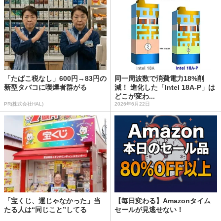
「たばこ税なし」600円→83円の
同一周波数で消費電力18%削
新型タバコに喫煙者群がる
減！ 進化した「Intel 18A-P」は
どこが変わ...
PR(株式会社HAL)
2026年6月22日
「宝くじ、運じゃなかった」当
【毎日変わる】Amazonタイム
たる人は“同じこと”してる
セールが見逃せない！