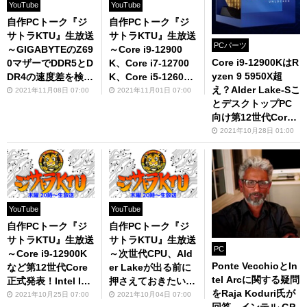
YouTube
YouTube
自作PCトーク『ジ
自作PCトーク『ジ
サトラKTU』生放送
サトラKTU』生放送
PCパーツ
～GIGABYTEのZ69
～Core i9-12900
Core i9-12900KはR
0マザーでDDR5とD
K、Core i7-12700
yzen 9 5950X超
DR4の速度差を検証
K、Core i5-12600K
え？Alder Lake-Sこ
～
超検証～
2021年11月08日 07:00
2021年11月01日 07:00
とデスクトップPC
向け第12世代Core
が正式発表
2021年10月28日 01:00
YouTube
YouTube
自作PCトーク『ジ
自作PCトーク『ジ
サトラKTU』生放送
サトラKTU』生放送
PC
～Core i9-12900K
～次世代CPU、Ald
Ponte VecchioとIn
など第12世代Core
er Lakeが出る前に
tel Arcに関する疑問
正式発表！Intel Inn
押さえておきたいポ
をRaja Koduri氏が
ovatiONレポート～
イント～
2021年10月25日 07:00
2021年10月04日 07:00
回答 インテル GP