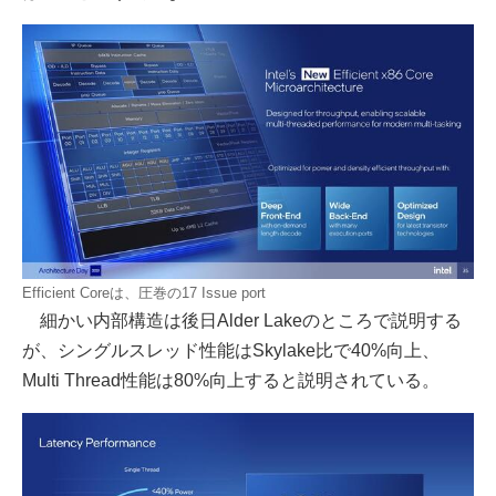
Efficient Coreは、圧巻の17 Issue port
細かい内部構造は後日Alder Lakeのところで説明する
が、シングルスレッド性能はSkylake比で40%向上、
Multi Thread性能は80%向上すると説明されている。