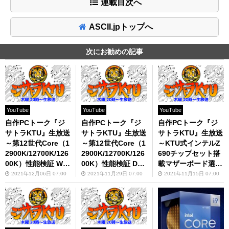
連載目次へ
ASCII.jpトップへ
次にお勧めの記事
YouTube
YouTube
YouTube
自作PCトーク『ジ
自作PCトーク『ジ
自作PCトーク『ジ
サトラKTU』生放送
サトラKTU』生放送
サトラKTU』生放送
～第12世代Core（1
～第12世代Core（1
～KTU式インテルZ
2900K/12700K/126
2900K/12700K/126
690チップセット搭
00K）性能検証 Win
00K）性能検証 DD
載マザーボード選び
dows 10対Window
R4対DDR5～
～
2021年12月06日 07:00
2021年11月29日 07:00
2021年11月15日 07:00
s 11～