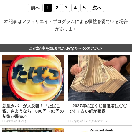
前へ
1
2
3
4
5
次へ
本記事はアフィリエイトプログラムによる収益を得ている場合
があります
この記事を読まれたあなたへのオススメ
新型タバコが大反響！「たばこ
「2027年の宝くじ当選者は〇〇
税、さようなら」600円→83円の
です」占い師が暴露
新型が爆売れ
PR(株式会社HAL)
PR(合同会社デジタルファーム )