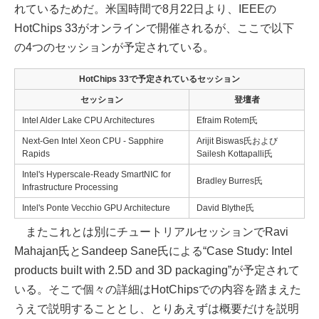
れているためだ。米国時間で8月22日より、IEEEの
HotChips 33がオンラインで開催されるが、ここで以下
の4つのセッションが予定されている。
HotChips 33で予定されているセッション
セッション
登壇者
Intel Alder Lake CPU Architectures
Efraim Rotem氏
Next-Gen Intel Xeon CPU - Sapphire
Arijit Biswas氏および
Rapids
Sailesh Kottapalli氏
Intel's Hyperscale-Ready SmartNIC for
Bradley Burres氏
Infrastructure Processing
Intel's Ponte Vecchio GPU Architecture
David Blythe氏
またこれとは別にチュートリアルセッションでRavi
Mahajan氏とSandeep Sane氏による“Case Study: Intel
products built with 2.5D and 3D packaging”が予定されて
いる。そこで個々の詳細はHotChipsでの内容を踏まえた
うえで説明することとし、とりあえずは概要だけを説明