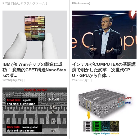
PR(合同会社デジタルファーム )
PR(Amazon)
IBMが0.7nmチップの製造に成
インテルがCOMPUTEXの基調講
功！ 変態的CFET構造NanoStac
演で明かした変革 次世代CP
kの凄...
U・GPUから自律...
2026年6月29日
2026年6月5日