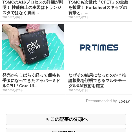
TSMCのA16プロセスの詳細が判
TSMCも次世代「CFET」の全貌
明！ 性能向上の主因はトランジ
を披露！ Forksheetスキップの
スタではなく裏面...
背景と、...
2026年7月6日
2026年7月21日
発売からしばらく経って価格も
なぜその結果になったのか？推
手頃になってきたアッパーミド
論根拠を説明できるマルチモー
ルCPU「Core Ul...
ダルXAI技術を確立
2026年6月20日
2026年6月1日
Recommended by
この記事の先頭へ