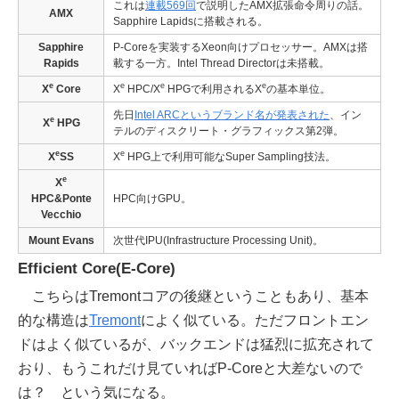
これは
連載569回
で説明したAMX拡張命令周りの話。
AMX
Sapphire Lapidsに搭載される。
Sapphire
P-Coreを実装するXeon向けプロセッサー。AMXは搭
Rapids
載する一方。Intel Thread Directorは未搭載。
e
e
e
e
X
Core
X
HPC/X
HPGで利用されるX
の基本単位。
先日
Intel ARCというブランド名が発表された
、イン
e
X
HPG
テルのディスクリート・グラフィックス第2弾。
e
e
X
SS
X
HPG上で利用可能なSuper Sampling技法。
e
X
HPC&Ponte
HPC向けGPU。
Vecchio
Mount Evans
次世代IPU(Infrastructure Processing Unit)。
Efficient Core(E-Core)
こちらはTremontコアの後継ということもあり、基本
的な構造は
Tremont
によく似ている。ただフロントエン
ドはよく似ているが、バックエンドは猛烈に拡充されて
おり、もうこれだけ見ていればP-Coreと大差ないので
は？ という気になる。