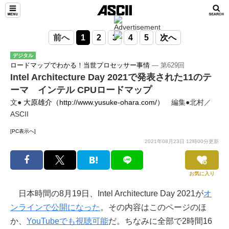
前へ
1
2
3
4
5
次へ
デジタル
ロードマップでわかる！当世プロセッサー事情
― 第629回
Intel Architecture Day 2021で発表された11のテ
ーマ インテル CPUロードマップ
文●
大原雄介（http://www.yusuke-ohara.com/）
編集●北村／
ASCII
[PC表示へ]
2021年08月23日 12時00分更新
お気に入り
日本時間の8月19日、Intel Architecture Day 2021が
オ
ンラインで公開になった
。その内容はこのページのほ
か、
YouTubeでも視聴可能
だ。ちなみに全部で2時間16