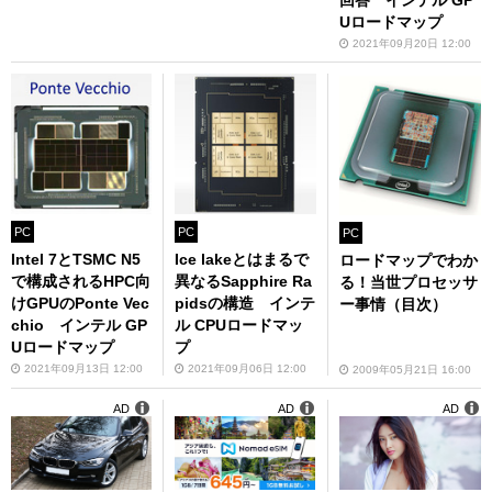
Uロードマップ
2021年09月20日 12:00
PC
PC
PC
Intel 7とTSMC N5
Ice lakeとはまるで
ロードマップでわか
で構成されるHPC向
異なるSapphire Ra
る！当世プロセッサ
けGPUのPonte Vec
pidsの構造 インテ
ー事情（目次）
chio インテル GP
ル CPUロードマッ
Uロードマップ
プ
2021年09月13日 12:00
2021年09月06日 12:00
2009年05月21日 16:00
AD
AD
AD