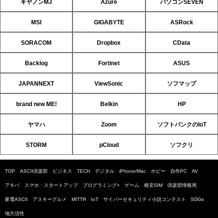
キヤノンMJ
Azure
パソコンSEVEN
MSI
GIGABYTE
ASRock
SORACOM
Dropbox
CData
Backlog
Fortinet
ASUS
JAPANNEXT
ViewSonic
ソフマップ
brand new ME!
Belkin
HP
ヤマハ
Zoom
ソフトバンクのIoT
STORM
pCloud
ソフクリ
TOP
ASCII倶楽部
ビジネス
TECH
デジタル
iPhone/Mac
ホビー
自作PC
AV
アキバ
スマホ
スタートアップ
プログラミング+
ゲーム
格安SIM
倶楽部情報局
家電ASCII
アスキーグルメ
MITTR
IoT
サイバーセキュリティ小説コンテスト
SDGs
地方活性