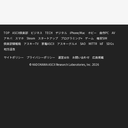
TOP
ASCII倶楽部
ビジネス
TECH
デジタル
iPhone/Mac
ホビー
自作PC
AV
アキバ
スマホ
Steam
スタートアップ
プログラミング+
ゲーム
格安SIM
倶楽部情報局
アスキーTV
家電ASCII
アスキーグルメ
SAO
MITTR
IoT
SDGs
地方活性
サイトポリシー
プライバシーポリシー
運営会社
お問い合わせ
広告掲載
© KADOKAWA ASCII Research Laboratories, Inc. 2026