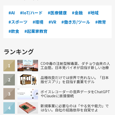
#AI
#IoT/ハード
#医療健康
#金融
#地域
#スポーツ
#環境
#VR
#働き方/ツール
#教育
#飲食
#起業家教育
ランキング
CO中毒の注射型解毒薬、ダチョウ由来の人
1
工血管。日本発バイオが目指す新しい治療
品種改良だけでは世界で売れない。「日本
2
版ゼスプリ」を目指す農業モデル
ボイスレコーダーの音声データをChatGPT
3
やClaudeに直接接続
新規事業に必要なのは「やる気や能力」で
4
はない。自社の経路依存を自覚せよ