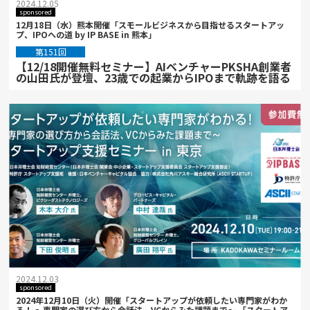
2024.12.05
sponsored
12月18日（水）熊本開催「スモールビジネスから目指せるスタートアッ
プ、IPOへの道 by IP BASE in 熊本」
第151回
【12/18開催無料セミナー】AIベンチャーPKSHA創業者
の山田氏が登壇、23歳での起業からIPOまで軌跡を語る
2024.12.03
sponsored
2024年12月10日（火）開催「スタートアップが依頼したい専門家がわか
る！ ～専門家の選び方から会話法、VCからみた課題まで～ 「スタートア