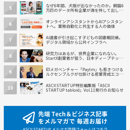
なぜ6年間、犬版が出なかったのか。飼猫6
5
万匹のデータ所有企業が満を持して出し
た“犬用”「うちの子」の首輪
オンラインアシスタントからAIアシスタン
6
トへ。業務自動化と共生する人の価値
AI選書が引き起こす子どもの図書館回帰。
7
デジタル領域から公共インフラへ
研究力はあるが、世界企業になれない。
8
StartX創業者が狙う、日本ディープテック
の再設計
印メガベンチャー「Paytm」も惹きつける
9
ルクセンブルクが仕掛ける産業育成エコシ
ステム
ASCII STARTUP特別編集版「ASCII
10
STARTUP tabloid」Vol.11発行のお知らせ