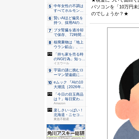
る...
中年女性の不調は
パソコンを「10万円
すべてホルモンの
のでしょうか？★
せい？ ...
賢いAIほど偏見を
持つ、採用AIの落
とし...
ブタ腎臓を過冷却
で保存、 72時間後
の再...
核廃棄物は「地上
ウラン鉱山」、レ
ーザー濃...
「持ち家を売る時
のNG行為」知って
るだけ...
イエウール
宇宙の謎に挑むロ
ーマン望遠鏡に加
わった、...
eムック 『AIの10
大潮流［2026年...
「今日の目玉商品
は？」毎日変わる
Amaz...
Amazon
楽しさいっぱい！
北海道・ニセコで
避暑の夏...
東急不動産