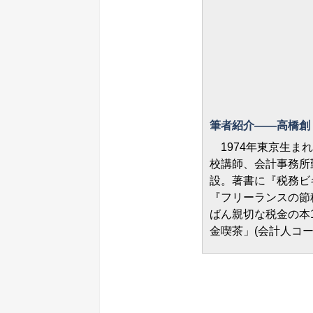
筆者紹介――高橋創
1974年東京生ま
校講師、会計事務所
設。著書に『税務ビ
『フリーランスの節
ばん親切な税金の本1
金喫茶」(会計人コー