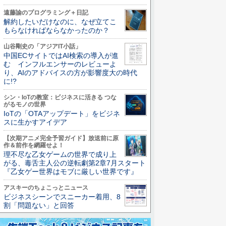
遠藤諭のプログラミング＋日記
解約したいだけなのに、なぜ立てこ
もらなければならなかったのか？
山谷剛史の「アジアIT小話」
中国ECサイトではAI検索の導入が進
む インフルエンサーのレビューよ
り、AIのアドバイスの方が影響度大の時代
に!?
シン・IoTの教室：ビジネスに活きる つな
がるモノの世界
IoTの「OTAアップデート」をビジネ
スに生かすアイデア
【次期アニメ完全予習ガイド】放送前に原
作＆前作を網羅せよ！
理不尽な乙女ゲームの世界で成り上
がる、毒舌主人公の逆転劇第2章7月スタート
『乙女ゲー世界はモブに厳しい世界です』
アスキーのちょこっとニュース
ビジネスシーンでスニーカー着用、8
割「問題ない」と回答