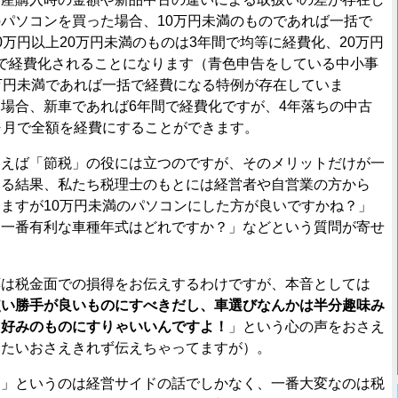
パソコンを買った場合、10万円未満のものであれば一括で
0万円以上20万円未満のものは3年間で均等に経費化、20万円
で経費化されることになります（青色申告をしている中小事
万円未満であれば一括で経費になる特例が存在していま
場合、新車であれば6年間で経費化ですが、4年落ちの中古
ヶ月で全額を経費にすることができます。
えば「節税」の役には立つのですが、そのメリットだけが一
いる結果、私たち税理士のもとには経営者や自営業の方から
ますが10万円未満のパソコンにした方が良いですかね？」
に一番有利な車種年式はどれですか？」などという質問が寄せ
は税金面での損得をお伝えするわけですが、本音としては
使い勝手が良いものにすべきだし、車選びなんかは半分趣味み
ら好みのものにすりゃいいんですよ！
」という心の声をおさえ
いたいおさえきれず伝えちゃってますが）。
」というのは経営サイドの話でしかなく、一番大変なのは税