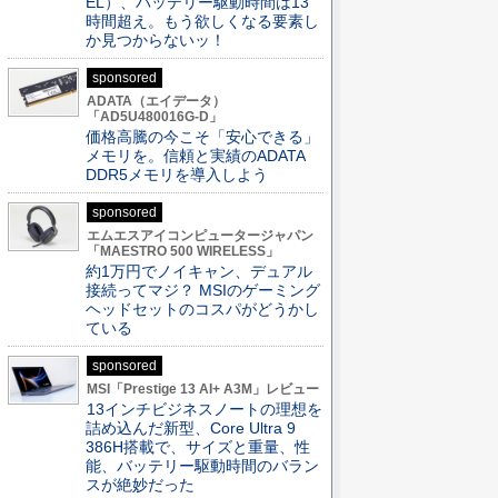
EL）、バッテリー駆動時間は13
時間超え。もう欲しくなる要素し
か見つからないッ！
sponsored
ADATA（エイデータ）
「AD5U480016G-D」
価格高騰の今こそ「安心できる」
メモリを。信頼と実績のADATA
DDR5メモリを導入しよう
sponsored
エムエスアイコンピュータージャパン
「MAESTRO 500 WIRELESS」
約1万円でノイキャン、デュアル
接続ってマジ？ MSIのゲーミング
ヘッドセットのコスパがどうかし
ている
sponsored
MSI「Prestige 13 AI+ A3M」レビュー
13インチビジネスノートの理想を
詰め込んだ新型、Core Ultra 9
386H搭載で、サイズと重量、性
能、バッテリー駆動時間のバラン
スが絶妙だった