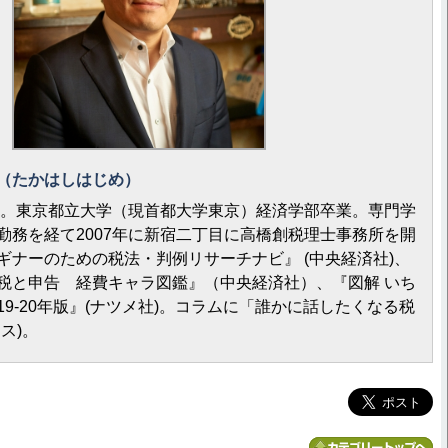
（たかはしはじめ）
れ。東京都立大学（現首都大学東京）経済学部卒業。専門学
勤務を経て2007年に新宿二丁目に高橋創税理士事務所を開
ギナーのための税法・判例リサーチナビ』 (中央経済社)、
税と申告 経費キャラ図鑑』（中央経済社）、『図解 いち
9-20年版』(ナツメ社)。コラムに「誰かに話したくなる税
ス)。