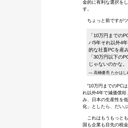
金的に有利な選択を
す。
ちょっと前ですがツ
「10万円までの
バ5年それ以外4年
的な社畜PCを産
「30万円以下の
じゃないのかな。
— 高橋優亮 たかはしゆう
“10万円までのPC
れ以外4年で減価償却」
み、日本の生産性を低
化」としたら、だいぶ
これはもうもっとも
国も企業も目先の税