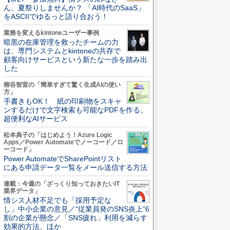
ん、夏祭りしませんか？ 「AI時代のSaaS」
をASCIIでゆるっと語り合おう！
業務を変えるkintoneユーザー事例
暗黒の在庫管理を救ったチームの力
は、専門システムとkintoneの共存で
顧客向けサービスという新たな一歩を踏み出
した
柳谷智宣の「簡単すぎて驚く生成AIの使い
方」
手書きもOK！ 紙の印刷物をスキャ
ンするだけで文字検索も可能なPDFを作る、
超便利なAIサービス
松本典子の「はじめよう！Azure Logic
Apps／Power Automateでノーコード／ロ
ーコード」
Power AutomateでSharePointリスト
にある申請データ一覧をメール送信する方法
連載：今週の「ざっくり知っておきたいIT
業界データ」
情シス人材不足でも「採用予定な
し」中小企業の意見／“従業員発のSNS炎上”6
割の企業が懸念／「SNS疲れ」利用を減らす
効果的方法、ほか