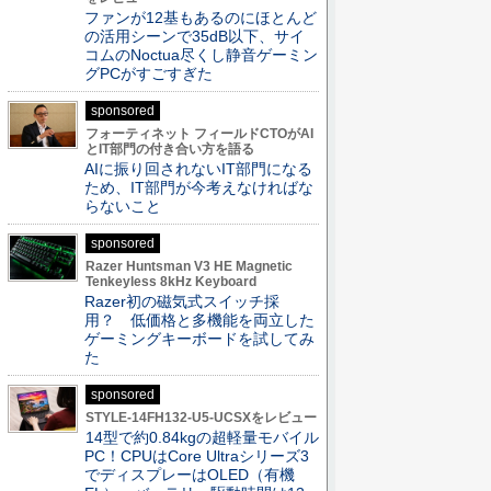
ファンが12基もあるのにほとんど
の活用シーンで35dB以下、サイ
コムのNoctua尽くし静音ゲーミン
グPCがすごすぎた
sponsored
フォーティネット フィールドCTOがAI
とIT部門の付き合い方を語る
AIに振り回されないIT部門になる
ため、IT部門が今考えなければな
らないこと
sponsored
Razer Huntsman V3 HE Magnetic
Tenkeyless 8kHz Keyboard
Razer初の磁気式スイッチ採
用？ 低価格と多機能を両立した
ゲーミングキーボードを試してみ
た
sponsored
STYLE-14FH132-U5-UCSXをレビュー
14型で約0.84kgの超軽量モバイル
PC！CPUはCore Ultraシリーズ3
でディスプレーはOLED（有機