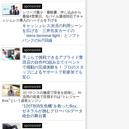
sponsored
シリーズ最小・最軽量、申し込みから
最短4営業日。モバイル通信対応でキャ
ッシュレス導入のハードルを下げる
キャッシュレス決済の利用シーン
を広げる 三井住友カードの
「stera terminal light」とソフト
バンクのIoT回線
sponsored
手ぶらで挑戦できるアプライド豊
田店の自作PC組み立てイベント
で感動の完成体験を！ プロのスタ
ッフによるサポートで初参加でも
安心
sponsored
ガバナンスの徹底で安全を担保し、AI
活用の促進で目指すのは“トレジャー
Box”という成長エンジン
“120TB消失危機”を救ったBox。
ゼネラルが挑むグローバルデータ
統合の舞台裏
sponsored