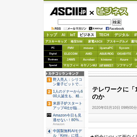
ASCII.jp
ビジネス
トップ
AI
IoT
ビジネス
TECH
デジタル
i
アスキーキッズ
格安SIM
家電ASCII
アスキーグルメ
週刊
FMV
mouse
iiyamaPC
Sycom
PC
ELECOM
AMD
ASUS ROG
Digital
GIGABYTE
JAWS
Acrobat
kintone
Azure
Business
S
JAPANNEXT
マカフィー
キヤノンMJ
ソフマップ
Special
野入亮人：シリコ
ン量子ビットで大
テレワークに「
規模化の...
1人のドナーから6
のか
00人誕生も、精子
提供...
米原子炉スタート
2020年03月10日 09時00
アップ4社が臨界
達成、原...
Amazon今日も見
逃せない！80%O
F...
Amazon
中国製無料AIモデ
ル「Kimi」に揺れ
★税金について面白く