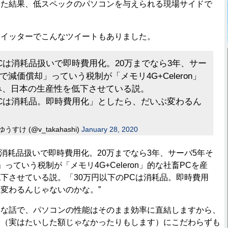
した結果、低スペックのパソコンを与えられる現場サイドで
イッターでこんなツイートもありました。
PCは消耗品扱いで即時費用化。20万までなら3年、サー
で減価償却」っていう税制が「メモリ4G+Celeron」
み、日本の生産性を低下させている説。
PCは消耗品。即時費用化」としたら、だいぶ変わるん
すけ (@v_takahashi)
January 28, 2020
は消耗品扱いで即時費用化。20万までなら3年、サーバ5年そ
っていう税制が「メモリ4G+Celeron」的な社畜PCを産
下させている説。「30万円以下のPCは消耗品。即時費用
変わるんじゃないのかな。”
な話で、パソコンの性能はそのまま効率に直結しますから、
金（実はたいした額じゃなかったりもします）にこだわらずも