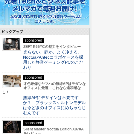
ピックアップ
sponsored
ZEFT R65YCの魅力をインタビュー
光らない、静か、よく冷える。
Noctua×Antecコラボケースを採
用した静音ゲーミングPCのこだ
わり
sponsored
才色兼備なヤマハの無線APはモダンな
オフィスに最適 これなら違和感な
し！
無線APにデザインは不要です
か？ ブラックスケルトンモデル
は今どきのオフィスにめちゃなじ
むんです
sponsored
Silent Master Noctua Edition X870A
をレビュー