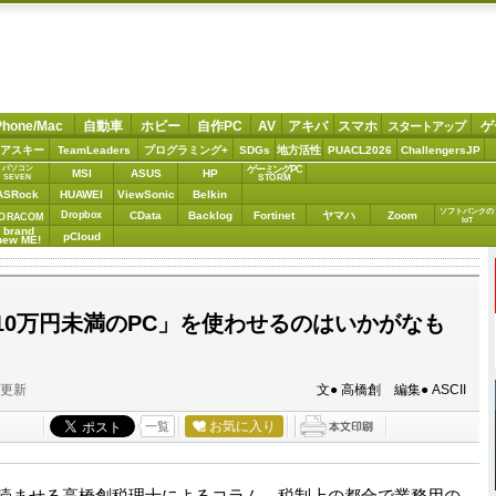
Phone/Mac
自動車
ホビー
自作PC
AV
アキバ
スマホ
ゲ
スタートアップ
アスキー
TeamLeaders
プログラミング+
SDGs
地方活性
PUACL2026
ChallengersJP
パソコン
ゲーミングPC
MSI
ASUS
HP
STORM
SEVEN
ASRock
HUAWEI
ViewSonic
Belkin
ソフトバンクの
Dropbox
CData
Backlog
Fortinet
ヤマハ
Zoom
ORACOM
IoT
brand
pCloud
new ME!
10万円未満のPC」を使わせるのはいかがなも
分更新
文● 高橋創 編集● ASCII
お気に入り
一覧
読ませる高橋創税理士によるコラム。税制上の都合で業務用の