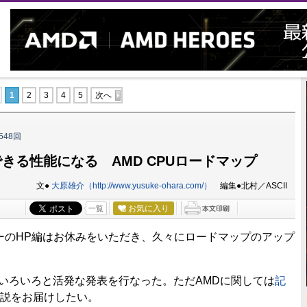
1
2
3
4
5
次へ
548回
倒できる性能になる AMD CPUロードマップ
文●
大原雄介（http://www.yusuke-ohara.com/）
編集●北村／ASCII
お気に入り
一覧
のHP編はお休みをいただき、久々にロードマップのアップ
にいろいろと活発な発表を行なった。ただAMDに関しては
記
説をお届けしたい。