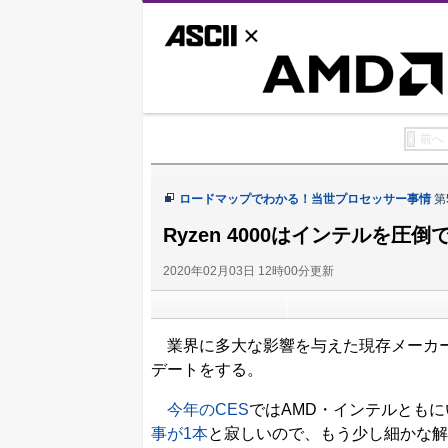
ASCII.jp
AMD
前へ
ロードマップでわかる！当世プロセッサー事情
第
Ryzen 4000はインテルを圧
2020年02月03日 12時00分更新
業界に多大な影響を与えた現存メーカー
デートをする。
今年のCES
ではAMD・インテルとも
事が1本
と寂しいので、もう少し細かな解