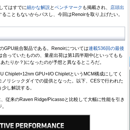
に関してはすでに
細かな解説
と
ベンチマーク
も掲載され、
店頭出
ることもないからパスし、今回はRenoirを取り上げたい。
8CUのGPU統合製品である。Renoirについては
連載536回の最後
は合っていたものの、量産出荷は第1四半期中(といってもも
月あたりか？)になったのが予想と異なるところだ。
hiplet+12nm GPU+I/O ChipletというMCM構成にしてく
モノリシックダイでの提供となった。以下、CESで行われた
う少し解説する。
bileは、従来のRaven Ridge/Picassoと比較して大幅に性能を引き
ジ。