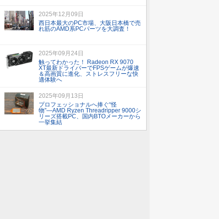
2025年12月09日
西日本最大のPC市場、大阪日本橋で売
れ筋のAMD系PCパーツを大調査！
2025年09月24日
触ってわかった！ Radeon RX 9070
XT最新ドライバーでFPSゲームが爆速
＆高画質に進化、ストレスフリーな快
適体験へ
2025年09月13日
プロフェッショナルへ捧ぐ“怪
物”―AMD Ryzen Threadripper 9000シ
リーズ搭載PC、国内BTOメーカーから
一挙集結