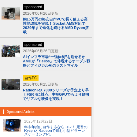
sponsored
2026年06月26日更新
約15万円の格安自作PCで長く使える高
性能環境を実現！ Socket AM5対応で
2029年まで進化を続けるAMD Ryzen搭
載
sponsored
2026年06月26日更新
AIインフラ市場“一強体制”を崩せるか
AMDが「Helios」で体現するオープン戦
略とフィジカルAIのラストマイル
自作PC
2026年06月25日更新
Radeon RX 7000シリーズが予定より早
くFSR 4に対応、中堅GPUでもより鮮明
でリアルな映像を実現！
Sponsored Articles
2025年12月22日
年末年始に自作するならコレ！ 定番の
RyzenとRadeonで組む小型ピラーレ
スゲーミングPC