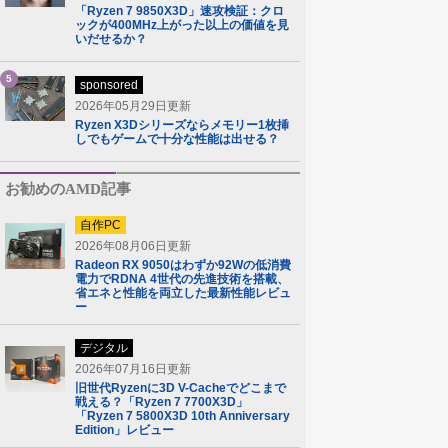
「Ryzen 7 9850X3D」速攻検証：クロ
ックが400MHz上がった以上の価値を見
いだせるか？
5
sponsored
2026年05月29日更新
Ryzen X3Dシリーズならメモリー1枚挿
しでもゲームで十分な性能は出せる？
お勧めのAMD記事
自作PC
2026年08月06日更新
Radeon RX 9050はわずか92Wの低消費
電力でRDNA 4世代の先進技術を搭載、
省エネと性能を両立した最新性能レビュ
ー
デジタル
2026年07月16日更新
旧世代Ryzenに3D V-Cacheでどこまで
戦える？「Ryzen 7 7700X3D」
「Ryzen 7 5800X3D 10th Anniversary
Edition」レビュー