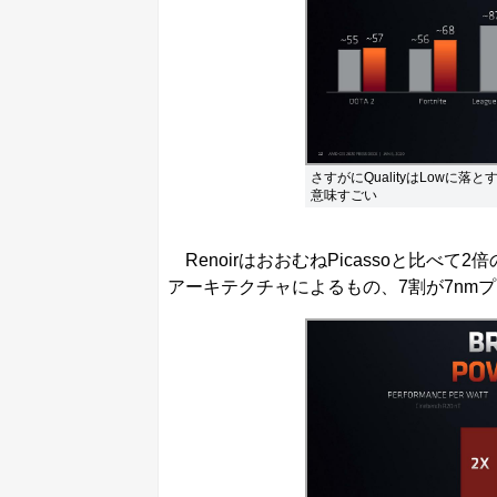
さすがにQualityはLowに
意味すごい
RenoirはおおむねPicassoと比べ
アーキテクチャによるもの、7割が7nm