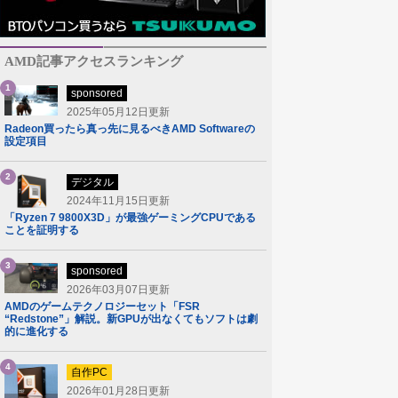
AMD記事アクセスランキング
1
sponsored
2025年05月12日更新
Radeon買ったら真っ先に見るべきAMD Softwareの
設定項目
2
デジタル
2024年11月15日更新
「Ryzen 7 9800X3D」が最強ゲーミングCPUである
ことを証明する
3
sponsored
2026年03月07日更新
AMDのゲームテクノロジーセット「FSR
“Redstone”」解説。新GPUが出なくてもソフトは劇
的に進化する
4
自作PC
2026年01月28日更新