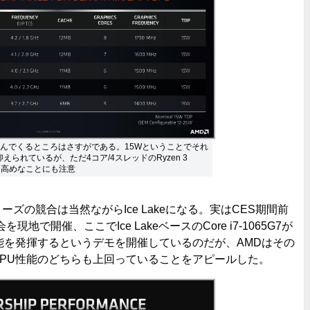
っ込んでくるところはさすがである。15Wということでそれ
低く抑えられているが、ただ4コア/4スレッドのRyzen 3
かなり高めなことにも注意
ileシリーズの競合は当然ながらIce Lakeになる。実はCES期間前
で開催、ここでIce LakeベースのCore i7-1065G7が
ック性能を発揮するというデモを開催しているのだが、AMDはその
性能とGPU性能のどちらも上回っていることをアピールした。