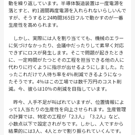
動を繰り返しています。半導体製造装置は一度電源を
落とすと、約1週間再度電源を入れられないらしいんで
すが、そうすると24時間365日フルで動かすのが一番
生産性を高められます。
しかし、実際には人を割り当てても、機械のエラー
に気づけなかったり、会議中だったりして素早く対応
できずにロスが発生します。そこで問題が起きたとき
に、一定時間がたつとその工程を担当できる他の人に
代わりに行くように指示が出せるようにしました。た
ったこれだけで人待ち率を4％削減できるようになっ
たそうです。4％はこの工場では数千万円のコスト削
減。今、彼らは10％の削減を目指しています。
昨今、人手不足が叫ばれていますが、位置情報によ
って1人当たりの生産性を向上させられます。生産管理
の計算では、特定の工程が「2.3人」「3.2人」など、
小数点以下で設定されがちです。しかし、人ですから
結果的には3人、4人とかで割り振られていくんです。