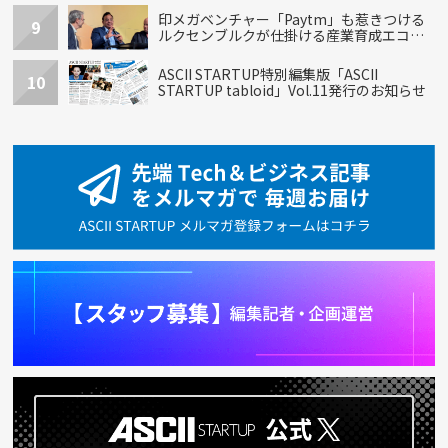
印メガベンチャー「Paytm」も惹きつける
9
ルクセンブルクが仕掛ける産業育成エコシ
ステム
ASCII STARTUP特別編集版「ASCII
10
STARTUP tabloid」Vol.11発行のお知らせ