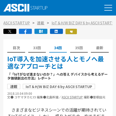
ASCII STARTUP
連載
IoT＆H/W BIZ DAY 6 by ASCII STARTU
目次
33回
34回
35回
最新
IoT導入を加速させる人とモノへ最
適なアプローチとは
『「IoTがなぜ進まないのか？」への答え デバイスから考えるデー
タ価値創出の方法』レポート
連載
IoT＆H/W BIZ DAY 6 by ASCII STARTUP
2018.10.04 09:00
文● コヤマタカヒロ 編集●北島幹雄／
ASCII STARTUP
撮影●曽根田元
さまざまなビジネスシーンでの活躍が期待されてい