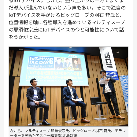
るIoTデバイス。しかし、盛り上がりの一方でまだま
だ導入が進んでいないという声も多い。そこで独自の
IoTデバイスを手がけるビッグローブの羽石 斉氏と、
位置情報を軸に各種導入を進めているマルティスープ
の那須俊宗氏にIoTデバイスの今と可能性について話
をうかがった。
左から、マルティスープ 那須俊宗氏、ビッグローブ 羽石 斉氏、モデレ
ーターを務めたアスキー編集部 北島幹雄