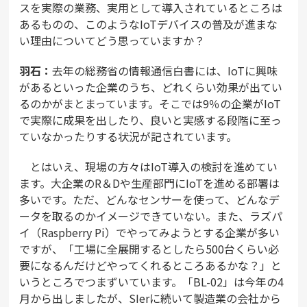
スを実際の業務、実用として導入されているところは
あるものの、このようなIoTデバイスの普及が進まな
い理由についてどう思っていますか？
羽石：
去年の総務省の情報通信白書には、IoTに興味
があるといった企業のうち、どれくらい効果が出てい
るのかがまとまっています。そこでは9％の企業がIoT
で実際に成果を出したり、良いと実感する段階に至っ
ていなかったりする状況が記されています。
とはいえ、現場の方々はIoT導入の検討を進めてい
ます。大企業のR＆Dや生産部門にIoTを進める部署は
多いです。ただ、どんなセンサーを使って、どんなデ
ータを取るのかイメージできていない。また、ラズパ
イ（Raspberry Pi）でやってみようとする企業が多い
ですが、「工場に全展開するとしたら500台くらい必
要になるんだけどやってくれるところあるかな？」と
いうところでつまずいています。「BL-02」は今年の4
月から出しましたが、SIerに続いて製造業の会社から