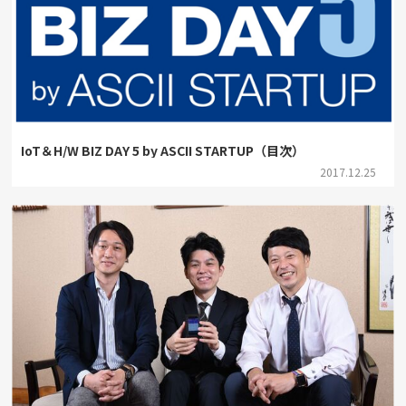
IoT＆H/W BIZ DAY 5 by ASCII STARTUP（目次）
2017.12.25