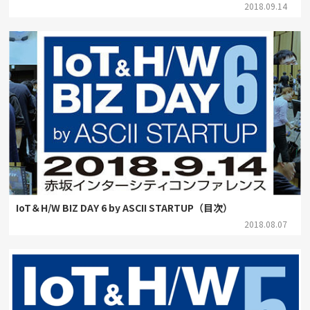
2018.09.14
IoT＆H/W BIZ DAY 6 by ASCII STARTUP（目次）
2018.08.07