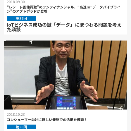
2018.09.30
“レシート画像買取”のワンフィナンシャル、“高速IoTデータパイプライ
ン”のアプトポッドが登壇
第37回
IoTビジネス成功の鍵「データ」にまつわる問題を考え
た鼎談
2018.10.23
コンシューマー向けに新しい発想での活用を模索！
第36回