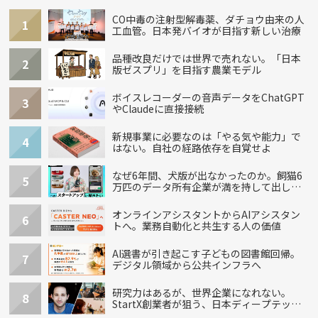
CO中毒の注射型解毒薬、ダチョウ由来の人
1
工血管。日本発バイオが目指す新しい治療
品種改良だけでは世界で売れない。「日本
2
版ゼスプリ」を目指す農業モデル
ボイスレコーダーの音声データをChatGPT
3
やClaudeに直接接続
新規事業に必要なのは「やる気や能力」で
4
はない。自社の経路依存を自覚せよ
なぜ6年間、犬版が出なかったのか。飼猫6
5
万匹のデータ所有企業が満を持して出し
た“犬用”「うちの子」の首輪
オンラインアシスタントからAIアシスタン
6
トへ。業務自動化と共生する人の価値
AI選書が引き起こす子どもの図書館回帰。
7
デジタル領域から公共インフラへ
研究力はあるが、世界企業になれない。
8
StartX創業者が狙う、日本ディープテック
の再設計