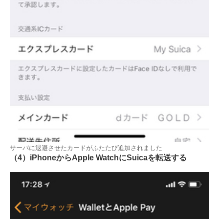
サーバに退避させたカードがふたたび追加されました
（4）iPhoneからApple WatchにSuicaを転送する