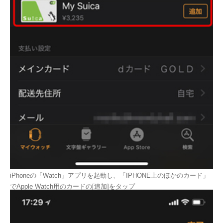
iPhoneの「Watch」アプリを起動し、「IPHONE上のほかのカード」
でApple Watch用のカードの[追加]をタップ