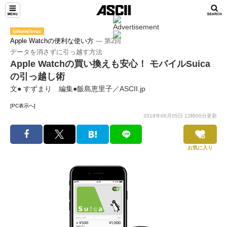
iphone/mac
Apple Watchの便利な使い方
― 第2回
データを消さずに引っ越す方法
Apple Watchの買い換えも安心！ モバイルSuica
の引っ越し術
文● すずまり 編集●飯島恵里子／ASCII.jp
[PC表示へ]
2018年06月05日 12時00分更新
お気に入り