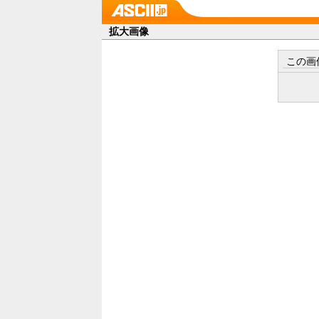
拡大画像
この画