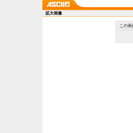
拡大画像
この画