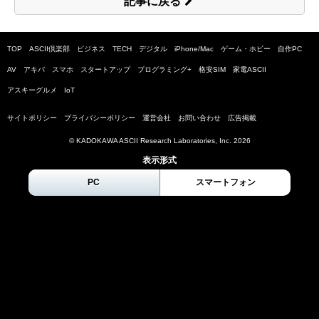
記事に戻る
TOP
ASCII倶楽部
ビジネス
TECH
デジタル
iPhone/Mac
ゲーム・ホビー
自作PC
AV
アキバ
スマホ
スタートアップ
プログラミング+
格安SIM
家電ASCII
アスキーグルメ
IoT
サイトポリシー
プライバシーポリシー
運営会社
お問い合わせ
広告掲載
© KADOKAWA ASCII Research Laboratories, Inc.
2026
表示形式
PC
スマートフォン