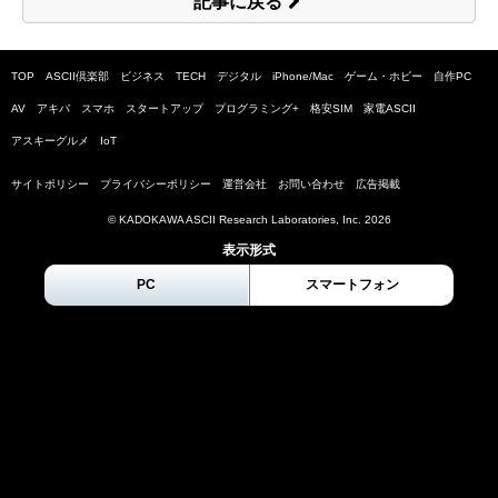
記事に戻る
TOP
ASCII倶楽部
ビジネス
TECH
デジタル
iPhone/Mac
ゲーム・ホビー
自作PC
AV
アキバ
スマホ
スタートアップ
プログラミング+
格安SIM
家電ASCII
アスキーグルメ
IoT
サイトポリシー
プライバシーポリシー
運営会社
お問い合わせ
広告掲載
© KADOKAWA ASCII Research Laboratories, Inc.
2026
表示形式
PC
スマートフォン