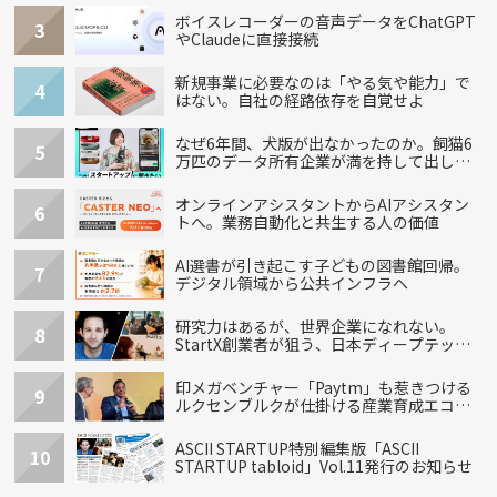
ボイスレコーダーの音声データをChatGPT
3
やClaudeに直接接続
新規事業に必要なのは「やる気や能力」で
4
はない。自社の経路依存を自覚せよ
なぜ6年間、犬版が出なかったのか。飼猫6
5
万匹のデータ所有企業が満を持して出し
た“犬用”「うちの子」の首輪
オンラインアシスタントからAIアシスタン
6
トへ。業務自動化と共生する人の価値
AI選書が引き起こす子どもの図書館回帰。
7
デジタル領域から公共インフラへ
研究力はあるが、世界企業になれない。
8
StartX創業者が狙う、日本ディープテック
の再設計
印メガベンチャー「Paytm」も惹きつける
9
ルクセンブルクが仕掛ける産業育成エコシ
ステム
ASCII STARTUP特別編集版「ASCII
10
STARTUP tabloid」Vol.11発行のお知らせ