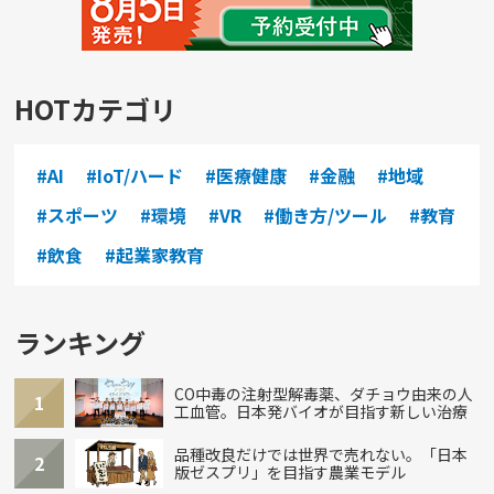
HOTカテゴリ
#AI
#IoT/ハード
#医療健康
#金融
#地域
#スポーツ
#環境
#VR
#働き方/ツール
#教育
#飲食
#起業家教育
ランキング
CO中毒の注射型解毒薬、ダチョウ由来の人
1
工血管。日本発バイオが目指す新しい治療
品種改良だけでは世界で売れない。「日本
2
版ゼスプリ」を目指す農業モデル