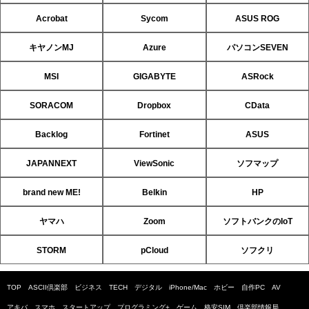
Acrobat
Sycom
ASUS ROG
キヤノンMJ
Azure
パソコンSEVEN
MSI
GIGABYTE
ASRock
SORACOM
Dropbox
CData
Backlog
Fortinet
ASUS
JAPANNEXT
ViewSonic
ソフマップ
brand new ME!
Belkin
HP
ヤマハ
Zoom
ソフトバンクのIoT
STORM
pCloud
ソフクリ
TOP
ASCII倶楽部
ビジネス
TECH
デジタル
iPhone/Mac
ホビー
自作PC
AV
アキバ
スマホ
スタートアップ
プログラミング+
ゲーム
格安SIM
倶楽部情報局