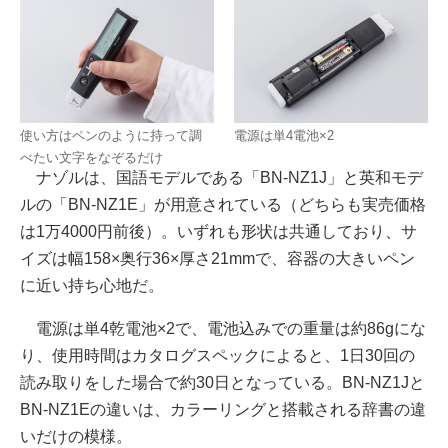
使い方はペンのように持って調
電源は単4電池×2
べたい文字をなぞるだけ
ナゾルは、国語モデルである「BN-NZ1J」と英和モデ
ルの「BN-NZ1E」が用意されている（どちらも実売価格
は1万4000円前後）。いずれも形状は共通しており、サ
イズは幅158×奥行36×厚さ21mmで、容器の大きいペン
に近い持ち心地だ。
電源は単4乾電池×2で、電池込みでの重量は約86gにな
り、使用時間はカタログスペックによると、1日30回の
読み取りをした場合で約30日となっている。BN-NZ1Jと
BN-NZ1Eの違いは、カラーリングと搭載される辞書の違
いだけの模様。