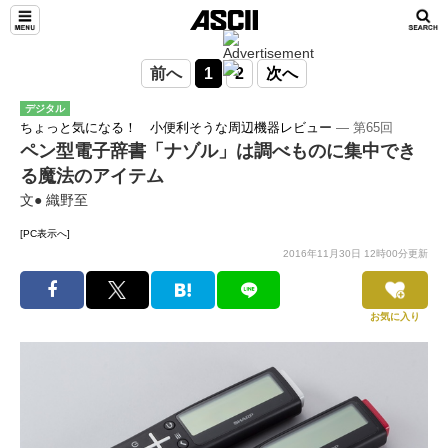
前へ
1
2
次へ
デジタル
ちょっと気になる！ 小便利そうな周辺機器レビュー
― 第65回
ペン型電子辞書「ナゾル」は調べものに集中でき
る魔法のアイテム
文● 織野至
[PC表示へ]
2016年11月30日 12時00分更新
お気に入り