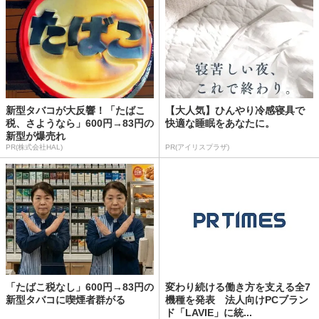
新型タバコが大反響！「たばこ
【大人気】ひんやり冷感寝具で
税、さようなら」600円→83円の
快適な睡眠をあなたに。
新型が爆売れ
PR(株式会社HAL)
PR(アイリスプラザ)
「たばこ税なし」600円→83円の
変わり続ける働き方を支える全7
新型タバコに喫煙者群がる
機種を発表 法人向けPCブラン
ド「LAVIE」に統...