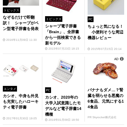
トピックス
なぞるだけで即翻
トピックス
PC
訳！ シャープがペ
シャープ電子辞書
ちょっと気になる！
ン型電子辞書を発表
「Brain」、全辞書
小便利そうな周辺
から一括検索できる
機器レビュー
2016年11月09日 11:30
新モデル
2015年07月23日 18:15
2015年07月15日 20:14
AD
エンタメ
バナナもダメ…？腎
PC
臓を弱らせる悪魔の
カシオ、中身も外見
カシオ、2020年の
6食品、元気にする1
も充実したハローキ
大学入試意識したモ
4食品
ティ電子辞書
デルなど電子辞書14
機種
PR Skyrocket株式会社
2017年01月30日 19:05
2019年01月09日 18:50