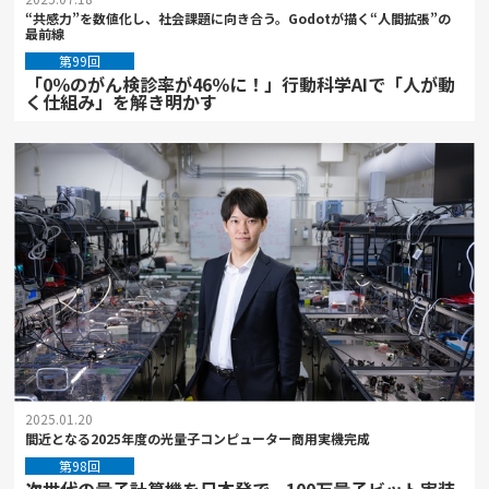
“共感力”を数値化し、社会課題に向き合う。Godotが描く“人間拡張”の
最前線
第99回
「0％のがん検診率が46％に！」行動科学AIで「人が動
く仕組み」を解き明かす
2025.01.20
間近となる2025年度の光量子コンピューター商用実機完成
第98回
次世代の量子計算機を日本発で。100万量子ビット実装