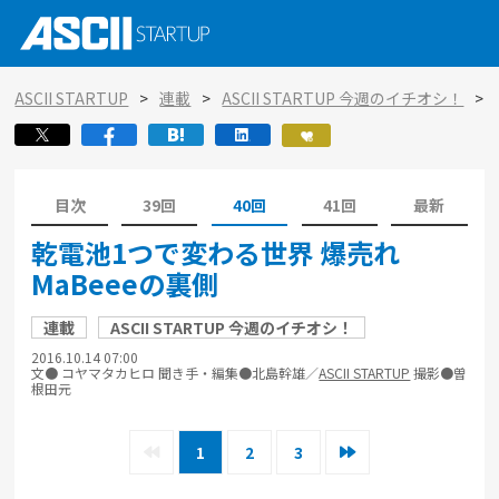
ASCII STARTUP
連載
ASCII STARTUP 今週のイチオシ！
目次
39回
40回
41回
最新
乾電池1つで変わる世界 爆売れ
MaBeeeの裏側
連載
ASCII STARTUP 今週のイチオシ！
2016.10.14 07:00
文● コヤマタカヒロ 聞き手・編集●北島幹雄／
ASCII STARTUP
撮影●曽
根田元
1
2
3