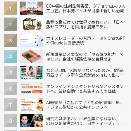
CO中毒の注射型解毒薬、ダチョウ由来の人
1
工血管。日本発バイオが目指す新しい治療
品種改良だけでは世界で売れない。「日本
2
版ゼスプリ」を目指す農業モデル
ボイスレコーダーの音声データをChatGPT
3
やClaudeに直接接続
新規事業に必要なのは「やる気や能力」で
4
はない。自社の経路依存を自覚せよ
なぜ6年間、犬版が出なかったのか。飼猫6
5
万匹のデータ所有企業が満を持して出し
た“犬用”「うちの子」の首輪
オンラインアシスタントからAIアシスタン
6
トへ。業務自動化と共生する人の価値
AI選書が引き起こす子どもの図書館回帰。
7
デジタル領域から公共インフラへ
研究力はあるが、世界企業になれない。
8
StartX創業者が狙う、日本ディープテック
の再設計