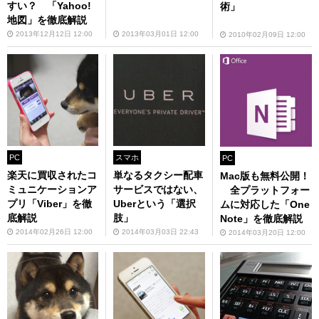
すい？ 「Yahoo!
術」
地図」を徹底解説
2013年12月12日 12:00
2013年03月01日 12:00
2010年02月09日 12:00
PC
スマホ
PC
楽天に買収されたコ
単なるタクシー配車
Mac版も無料公開！
ミュニケーションア
サービスではない、
全プラットフォー
プリ「Viber」を徹
Uberという「選択
ムに対応した「One
底解説
肢」
Note」を徹底解説
2014年02月26日 12:00
2014年03月03日 22:43
2014年03月20日 12:00