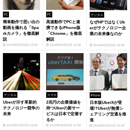
PC
PC
デジタル
簡単動作で思い出の
高速動作でPCと連
なぜHPではなくUb
動画を撮れる「Spa
携できるiPhone版
erがテクノロジー企
rkカメラ」を徹底解
「Chrome」を徹底
業の未来像なのか
説
解説
2014年03月26日 12:00
2014年04月02日 12:00
2014年05月29日 16:00
デジタル
スマホ
iPhone
Uberが示す革新的
2兆円の企業価値を
日本版UberXが登
テクノロジー競争の
持つUberの新サー
場!?Uberが無償シ
未来
ビスは日本で定着す
ェアリング交通を推
るか
進
2014年07月22日 16:00
2014年08月05日 17:00
2016年03月01日 15:00