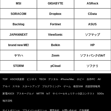
MSI
GIGABYTE
ASRock
SORACOM
Dropbox
CData
Backlog
Fortinet
ASUS
JAPANNEXT
ViewSonic
ソフマップ
brand new ME!
Belkin
HP
ヤマハ
Zoom
ソフトバンクのIoT
STORM
pCloud
ソフクリ
TOP
ASCII倶楽部
ビジネス
TECH
デジタル
iPhone/Mac
ホビー
自作PC
AV
アキバ
スマホ
スタートアップ
プログラミング+
ゲーム
格安SIM
倶楽部情報局
家電ASCII
アスキーグルメ
MITTR
IoT
サイバーセキュリティ小説コンテスト
SDGs
地方活性
サイトポリシー
プライバシーポリシー
運営会社
お問い合わせ
広告掲載