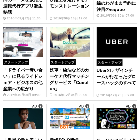
線のわがまま予約に
運転代行アプリ誕生
モンストレーション
注目のrequpo
秘話
2016年09月30日 07:00
2016年09月12日 11:30
2016年09月16日 17:00
スタートアップ
スタートアップ
スタートアップ
「ドライバー奪い合
洗車・給油などのカ
Uberのデザインチ
い」に見るライドシ
ーケア代行マッチン
ームが行なったグロ
ェア・ビジネスの他
グサービス「Cucul
ースハックのすべて
産業への広がり
us」
2016年10月06日 09:00
2016年12月06日 09:00
2016年12月20日 09:00
AD
AD
AD
「世界で最も美しい
最短5分で接続