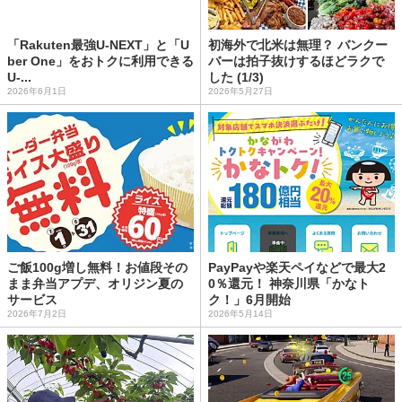
「Rakuten最強U-NEXT」と「U
初海外で北米は無理？ バンクー
ber One」をおトクに利用できる
バーは拍子抜けするほどラクで
U-...
した (1/3)
2026年6月1日
2026年5月27日
ご飯100g増し無料！お値段その
PayPayや楽天ペイなどで最大2
まま弁当アプデ、オリジン夏の
0％還元！ 神奈川県「かなト
サービス
ク！」6月開始
2026年7月2日
2026年5月14日