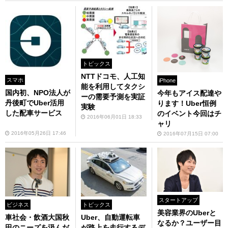
トピックス
NTTドコモ、人工知
スマホ
iPhone
能を利用してタクシ
国内初、NPO法人が
今年もアイス配達や
ーの需要予測を実証
丹後町でUber活用
ります！Uber恒例
実験
した配車サービス
のイベント今回はチ
2016年06月01日 18:33
ャリ
2016年05月26日 17:46
2016年07月15日 07:00
スタートアップ
ビジネス
トピックス
美容業界のUberと
車社会・飲酒大国秋
Uber、自動運転車
なるか？ユーザー目
田のニーズを汲んだ
が路上を走行するデ