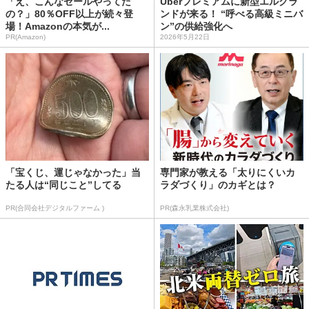
「え、こんなセールやってた
Uberプレミアムに新型エルグラ
の？」80％OFF以上が続々登
ンドが来る！ “呼べる高級ミニバ
場！Amazonの本気が...
ン”の供給強化へ
PR(Amazon)
2026年5月22日
「宝くじ、運じゃなかった」当
専門家が教える「太りにくいカ
たる人は“同じこと”してる
ラダづくり」のカギとは？
PR(合同会社デジタルファーム )
PR(森永乳業株式会社)