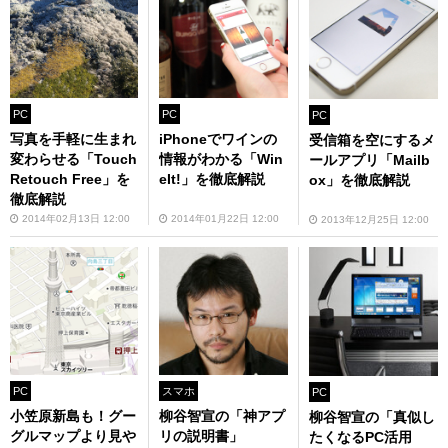
PC
PC
PC
写真を手軽に生まれ
iPhoneでワインの
受信箱を空にするメ
変わらせる「Touch
情報がわかる「Win
ールアプリ「Mailb
Retouch Free」を
eIt!」を徹底解説
ox」を徹底解説
徹底解説
2014年02月13日 12:00
2014年01月22日 12:00
2013年12月25日 12:00
PC
スマホ
PC
小笠原新島も！グー
柳谷智宣の「神アプ
柳谷智宣の「真似し
グルマップより見や
リの説明書」
たくなるPC活用