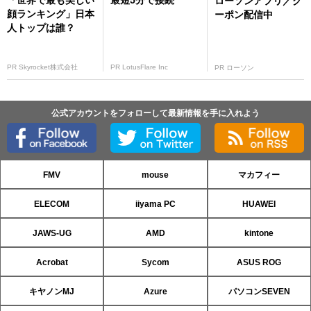
ローソンアプリ／ク
顔ランキング」日本
ーポン配信中
人トップは誰？
PR Skyrocket株式会社
PR LotusFlare Inc
PR ローソン
公式アカウントをフォローして最新情報を手に入れよう
FMV
mouse
マカフィー
ELECOM
iiyama PC
HUAWEI
JAWS-UG
AMD
kintone
Acrobat
Sycom
ASUS ROG
キヤノンMJ
Azure
パソコンSEVEN