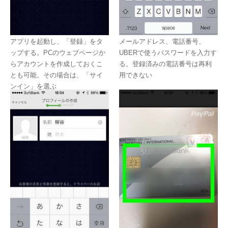
アプリを起動し、「登録」をタ
メールアドレス、電話番号、
ップする。PCのウェブページか
UBERで使うパスワードを入力す
らアカウントを作成しておくこ
る。登録済みの電話番号は再利
とも可能。その場合は、「サイ
用できない
ンイン」を選ぶ