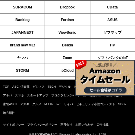
SORACOM
Dropbox
CData
Backlog
Fortinet
ASUS
JAPANNEXT
ViewSonic
ソフマップ
brand new ME!
Belkin
HP
ヤマハ
Zoom
ソフトバンクのIoT
STORM
pCloud
ソフクリ
TOP
ASCII倶楽部
ビジネス
TECH
デジタル
iPhone/Mac
ホビー
自作PC
AV
アキバ
スマホ
スタートアップ
プログラミング+
ゲーム
格安SIM
倶楽部情報局
家電ASCII
アスキーグルメ
MITTR
IoT
サイバーセキュリティ小説コンテスト
SDGs
地方活性
サイトポリシー
プライバシーポリシー
運営会社
お問い合わせ
広告掲載
© KADOKAWA ASCII Research Laboratories, Inc. 2026