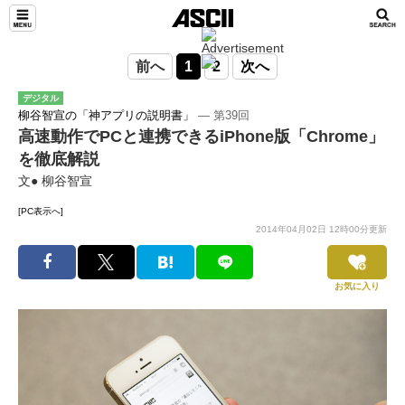
前へ
1
2
次へ
デジタル
柳谷智宣の「神アプリの説明書」
― 第39回
高速動作でPCと連携できるiPhone版「Chrome」
を徹底解説
文● 柳谷智宣
[PC表示へ]
2014年04月02日 12時00分更新
お気に入り