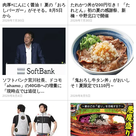
肉厚×にんにく醤油！ 夏の「おろ
たれかつ丼が200円引き！ 「た
しバーガー」がそそる。8月5日
れとん」初の夏の感謝祭、新
から
橋・中野北口で開催
2026年7月30日
2026年7月30日
ソフトバンク宮川社長、ドコモ
「鬼おろし牛タン丼」がおいし
「ahamo」の40GBへの増量に
そ！夏限定で1110円～
「現時点では追従し...
2026年8月4日
2026年8月5日