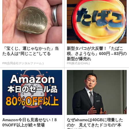
「宝くじ、運じゃなかった」当
新型タバコが大反響！「たばこ
たる人は“同じこと”してる
税、さようなら」600円→83円の
新型が爆売れ
PR(合同会社デジタルファーム )
PR(株式会社HAL)
Amazon今日も見逃せない！8
なぜahamoは40GBに増量した
0%OFF以上が続々登場
のか 見えてきたドコモの“本