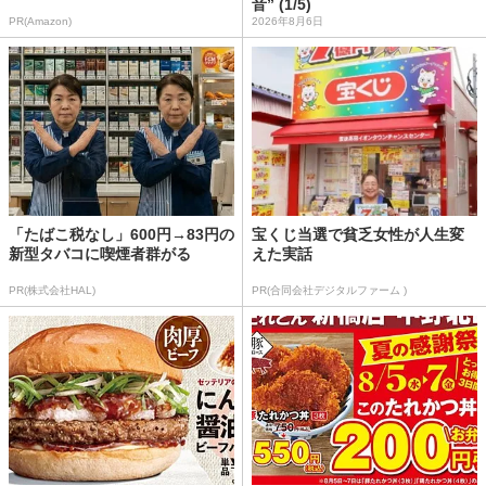
音” (1/5)
PR(Amazon)
2026年8月6日
「たばこ税なし」600円→83円の
宝くじ当選で貧乏女性が人生変
新型タバコに喫煙者群がる
えた実話
PR(株式会社HAL)
PR(合同会社デジタルファーム )