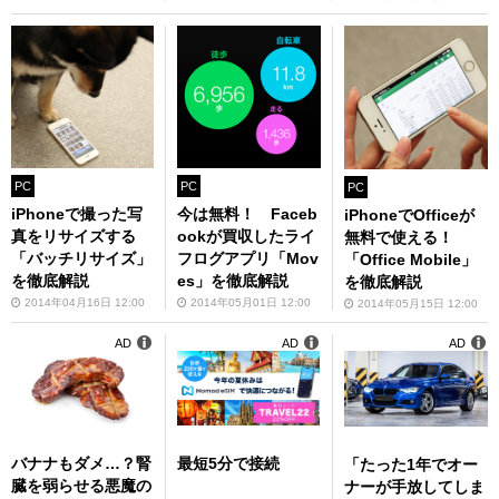
PC
PC
PC
iPhoneで撮った写
今は無料！ Faceb
iPhoneでOfficeが
真をリサイズする
ookが買収したライ
無料で使える！
「バッチリサイズ」
フログアプリ「Mov
「Office Mobile」
を徹底解説
es」を徹底解説
を徹底解説
2014年04月16日 12:00
2014年05月01日 12:00
2014年05月15日 12:00
AD
AD
AD
バナナもダメ…？腎
最短5分で接続
「たった1年でオー
臓を弱らせる悪魔の
ナーが手放してしま