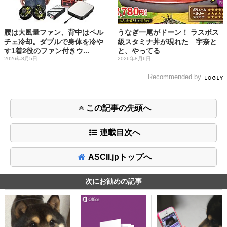
腰は大風量ファン、背中はペル
うなぎ一尾がドーン！ ラスボス
チェ冷却。ダブルで身体を冷や
級スタミナ丼が現れた 宇奈と
す1着2役のファン付きウ...
と、やってる
2026年8月5日
2026年8月6日
Recommended by
この記事の先頭へ
連載目次へ
ASCII.jpトップへ
次にお勧めの記事