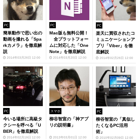
PC
PC
PC
簡単動作で思い出の
Mac版も無料公開！
楽天に買収されたコ
動画を撮れる「Spa
全プラットフォー
ミュニケーションア
rkカメラ」を徹底解
ムに対応した「One
プリ「Viber」を徹
説
Note」を徹底解説
底解説
2014年03月26日 12:00
2014年03月20日 12:00
2014年02月26日 12:00
PC
スマホ
PC
今いる場所に高級タ
柳谷智宣の「神アプ
柳谷智宣の「真似し
クシーを呼べる「U
リの説明書」
たくなるPC活用
BER」を徹底解説
術」
2014年02月19日 12:00
2013年03月01日 12:00
2010年02月09日 12:00