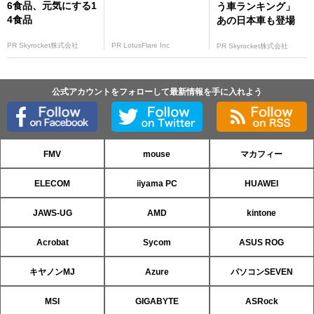
6食品、元気にする1
う車ランキング」
4食品
あの日本車も登場
PR Skyrocket株式会社
PR LotusFlare Inc
PR Skyrocket株式会社
公式アカウントをフォローして最新情報を手に入れよう
FMV
mouse
マカフィー
ELECOM
iiyama PC
HUAWEI
JAWS-UG
AMD
kintone
Acrobat
Sycom
ASUS ROG
キヤノンMJ
Azure
パソコンSEVEN
MSI
GIGABYTE
ASRock