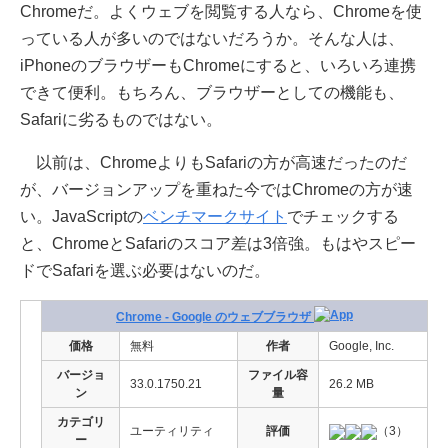
Chromeだ。よくウェブを閲覧する人なら、Chromeを使
っている人が多いのではないだろうか。そんな人は、
iPhoneのブラウザーもChromeにすると、いろいろ連携
できて便利。もちろん、ブラウザーとしての機能も、
Safariに劣るものではない。
以前は、ChromeよりもSafariの方が高速だったのだ
が、バージョンアップを重ねた今ではChromeの方が速
い。JavaScriptの
ベンチマークサイト
でチェックする
と、ChromeとSafariのスコア差は3倍強。もはやスピー
ドでSafariを選ぶ必要はないのだ。
Chrome - Google のウェブブラウザ
価格
無料
作者
Google, Inc.
バージョ
ファイル容
33.0.1750.21
26.2 MB
ン
量
カテゴリ
ユーティリティ
評価
（3）
ー