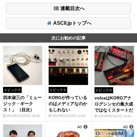
連載目次へ
ASCII.jpトップへ
次にお勧めの記事
トピックス
トピックス
トピックス
四本淑三の「ミュー
KORGが作っている
volcaはKORGアナ
ジック・ギーク
のはメディアなのか
ログシンセの集大成
ス！」 （目次）
もしれない
ではなくスタートだ
2013年01月30日 18:39
2013年04月23日 12:00
2013年06月22日 12:00
AD
AD