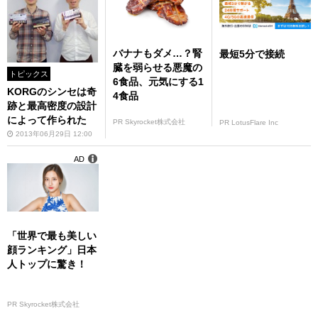
バナナもダメ…？腎
最短5分で接続
臓を弱らせる悪魔の
トピックス
6食品、元気にする1
KORGのシンセは奇
4食品
跡と最高密度の設計
によって作られた
PR Skyrocket株式会社
PR LotusFlare Inc
2013年06月29日 12:00
AD
「世界で最も美しい
顔ランキング」日本
人トップに驚き！
PR Skyrocket株式会社