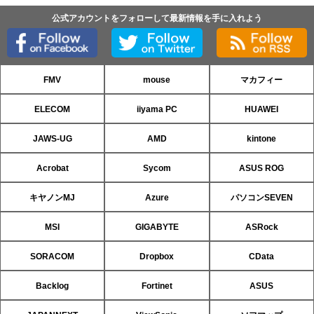
公式アカウントをフォローして最新情報を手に入れよう
FMV
mouse
マカフィー
ELECOM
iiyama PC
HUAWEI
JAWS-UG
AMD
kintone
Acrobat
Sycom
ASUS ROG
キヤノンMJ
Azure
パソコンSEVEN
MSI
GIGABYTE
ASRock
SORACOM
Dropbox
CData
Backlog
Fortinet
ASUS