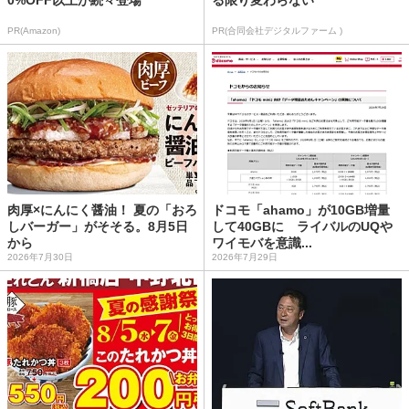
PR(Amazon)
PR(合同会社デジタルファーム )
肉厚×にんにく醤油！ 夏の「おろ
ドコモ「ahamo」が10GB増量
しバーガー」がそそる。8月5日
して40GBに ライバルのUQや
から
ワイモバを意識...
2026年7月30日
2026年7月29日