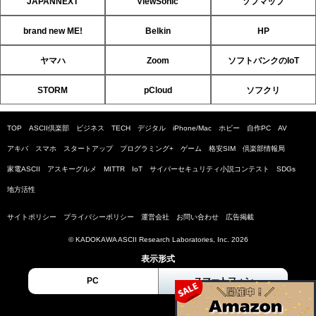
JAPANNEXT
ViewSonic
ソフマップ
brand new ME!
Belkin
HP
ヤマハ
Zoom
ソフトバンクのIoT
STORM
pCloud
ソフクリ
TOP
ASCII倶楽部
ビジネス
TECH
デジタル
iPhone/Mac
ホビー
自作PC
AV
アキバ
スマホ
スタートアップ
プログラミング+
ゲーム
格安SIM
倶楽部情報局
家電ASCII
アスキーグルメ
MITTR
IoT
サイバーセキュリティ小説コンテスト
SDGs
地方活性
サイトポリシー
プライバシーポリシー
運営会社
お問い合わせ
広告掲載
© KADOKAWA ASCII Research Laboratories, Inc. 2026
表示形式
PC
スマートフォン