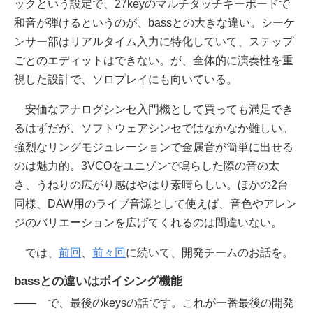
ックという設定で、27keyのマルチタッチキーボードで
和音が弾けるというのが、bassとの大きな違い。シーケ
ンサー部はリアルタイム入力に特化していて、ステップ
ごとのエディットはできない。が、全体的に演奏性を重
視した設計で、ソロプレイにも向いている。
安価なアナログシンセ入門機として買っても満足でき
るはずだが、ソフトウェアシンセではなかなか難しい。
強烈なリングモジュレーションで金属音が簡単に出せる
のは魅力的。3VCOをユニゾンで鳴らした際の音の太
さ、うねりの広がり感はやはり素晴らしい。ほかの2台
同様、DAW用のライブ音源として使えば、音色やアレン
ジのバリエーションを広げてくれるのは間違いない。
では、
前回
、
前々回
に続いて、開発チームのお話を。
bassとの違いはボイシング機能
―― で、最後のkeysの話です。これが一番最後の開発