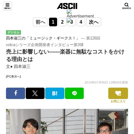
前へ
1
2
3
4
次へ
デジタル
四本淑三の「ミュージック・ギークス！」
― 第126回
volcaシリーズ企画開発者インタビュー第3弾
売上に影響しない――楽器に無駄なコストをかけ
る理由とは
文● 四本淑三
[PC表示へ]
2013年07月06日 12時00分更新
お気に入り