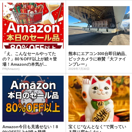
「え、こんなセールやってた
熊本にエアコン300台即日納品、
の？」80％OFF以上が続々登
ビックカメラに称賛「大ファイ
場！Amazonの本気が...
ンプレー」
PR(Amazon)
2026年7月30日
Amazon今日も見逃せない！8
宝くじ“なんとなく”で買ってい
0%OFF以上が続々登場
る限り変わらない