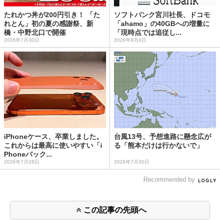
たれかつ丼が200円引き！ 「た
ソフトバンク宮川社長、ドコモ
れとん」初の夏の感謝祭、新
「ahamo」の40GBへの増量に
橋・中野北口で開催
「現時点では追従し...
2026年7月30日
2026年8月4日
iPhoneケース、卒業しました。
台風13号、予想進路に懸念広が
これからは最高に使いやすい「i
る「熊本だけは行かないで」
Phoneバック...
2026年7月28日
2026年7月30日
Recommended by
この記事の先頭へ