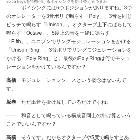
volca keysを特徴付けるボイシングを切り替えるつまみ
―― ボイシングには6つポジションがありますね。3つ
のオシレーターを3音ポリで鳴らす「Poly」、3音を同じ
ピッチで鳴らす「Unison」、オクターブ上下にばらして
鳴らす「Octave」、5度上の音を一緒に鳴らす
「Fifth」、ユニゾンでリングモジュレーションをかける
「Unison Ring」、3音ポリでリングモジュレーションを
かける「Poly Ring」と。最後のPoly Ringは何でモジュ
レーションをかけているんですか？
高橋
モジュレーションソースという概念はないんで
す。
坂巻
ただ出音を掛け算しているだけですね。
―― 和音として鳴っている構成音同士の掛け算という
ことでいいんですか？
高橋
そうです。だからオクターブや5度で鳴らすとあ