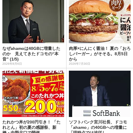
なぜahamoは40GBに増量した
肉厚×にんにく醤油！ 夏の「おろ
のか 見えてきたドコモの“本
しバーガー」がそそる。8月5日
音” (1/5)
から
2026年8月6日
2026年7月30日
たれかつ丼が200円引き！ 「た
ソフトバンク宮川社長、ドコモ
れとん」初の夏の感謝祭、新
「ahamo」の40GBへの増量に
橋・中野北口で開催
「現時点では追従し...