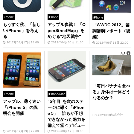
iPhone
iPhone
iPhone
もうすぐ秋、「新し
アップル参戦！ 「O
「WWDC 2012」基
いiPhone」を考え
penStreetMap」を
調講演レポート（後
る
めぐる“地図戦争”
編）
2012年08月17日 18:00
2012年04月05日 11:00
2012年06月13日 22:00
AD
「毎日バナナを食べ
る」身体は一体どう
iPhone
iPhone/Mac
なるのか？
アップル、薄く速い
“5年目”を次のステ
「iPhone 5」の説
ージに導く「iPhon
明会を開催
e 5」—誰もが予想
PR Skyrocket株式会社
できなかった魅力を
備えて堂々デビュー
2012年09月13日 22:00
2012年09月19日 10:00