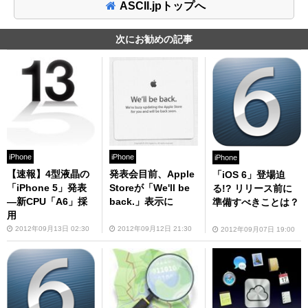
ASCII.jpトップへ
次にお勧めの記事
iPhone
iPhone
iPhone
【速報】4型液晶の
発表会目前、Apple
「iOS 6」登場迫
「iPhone 5」発表
Storeが「We'll be
る!? リリース前に
—新CPU「A6」採
back.」表示に
準備すべきことは？
用
2012年09月13日 02:30
2012年09月12日 21:30
2012年09月07日 19:00