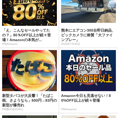
「え、こんなセールやってた
熊本にエアコン300台即日納品、
の？」80％OFF以上が続々登
ビックカメラに称賛「大ファイ
場！Amazonの本気が...
ンプレー」
PR(Amazon)
2026年7月30日
新型タバコが大反響！「たばこ
Amazon今日も見逃せない！8
税、さようなら」600円→83円の
0%OFF以上が続々登場
新型が爆売れ
PR(株式会社HAL)
PR(Amazon)