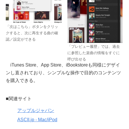
「次はこちら」ボタンをクリッ
クすると、次に再生する曲の確
認／設定ができる
「プレビュー履歴」では、過去
に参照した楽曲の情報をすぐに
呼び出せる
iTunes Store、App Store、iBookstoreも同様にデザイ
ンし直されており、シンプルな操作で目的のコンテンツ
を購入できる。
■関連サイト
アップルジャパン
ASCII.jp - Mac/iPod