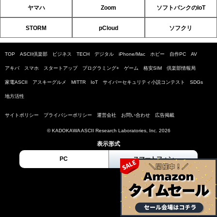
ヤマハ
Zoom
ソフトバンクのIoT
STORM
pCloud
ソフクリ
TOP
ASCII倶楽部
ビジネス
TECH
デジタル
iPhone/Mac
ホビー
自作PC
AV
アキバ
スマホ
スタートアップ
プログラミング+
ゲーム
格安SIM
倶楽部情報局
家電ASCII
アスキーグルメ
MITTR
IoT
サイバーセキュリティ小説コンテスト
SDGs
地方活性
サイトポリシー
プライバシーポリシー
運営会社
お問い合わせ
広告掲載
© KADOKAWA ASCII Research Laboratories, Inc. 2026
表示形式
PC
スマートフォン