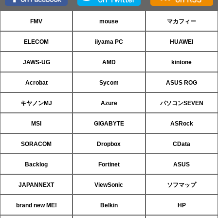
FMV
mouse
マカフィー
ELECOM
iiyama PC
HUAWEI
JAWS-UG
AMD
kintone
Acrobat
Sycom
ASUS ROG
キヤノンMJ
Azure
パソコンSEVEN
MSI
GIGABYTE
ASRock
SORACOM
Dropbox
CData
Backlog
Fortinet
ASUS
JAPANNEXT
ViewSonic
ソフマップ
brand new ME!
Belkin
HP