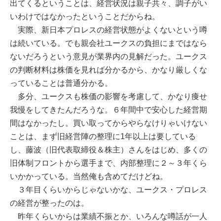
出てくるということは、経営状況は親子共々、調子がい
いわけではなかったということだからね。
実際、新日本プロレスの経営状態がよくないという噂
は続いている。でも親会社ユークスの負担にまではなら
ないだろうという意見が業界内の見解だった。ユークス
の判断材料は株価を見れば分かるから、かなり厳しくな
っていることは普通分かる。
多分、ユークスも株価の影響を考慮して、かなり痩せ
我慢をしてきたんだろうな。６年間中で安心した経営期
間はなかったし。買い取ってからやらなけりゃいけない
ことは、まず旧経営陣の整理に1年以上は要している
し、藤波（旧代表取締役＆株主）さんをはじめ、多くの
旧体制フロントから選手まで、内部整理に２～３年くら
いかかっている。当然俺も含めてだけどね。
３年目くらいからじゃないかな、ユークス・プロレス
の経営が整ったのは。
昨年くらいからは業績不振とか、いろんな噂話が一人