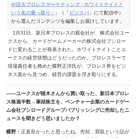
が語るプロレスマーケティング - ホワイトナイトと
いう名の乗っ取り -
」（「
ビジスパ
」にて配信中）
から選んだコンテンツを編集しお届けしています。
1月31日、新日本プロレスの親会社が、株式会社ユー
クスから、カードゲームメーカーの株式会社ブシロー
ドに変わることが発表された。ホワイトナイトことユ
ークスの経営状態はどうだったのか。プロレスラーで
現場責任者も務めた蝶野正洋氏が、プロレス界をビジ
ネス面から見つめ、経営の課題を浮き彫りにする。
――ユークスが猪木さんから買い取った、新日本プロレ
ス株過半数→筆頭株主を、ベンチャー企業のカードゲー
ム会社ブシロードグループパブリッシングに売却したニ
ュースを聞きどう思いましたか？
蝶野：
正直良かったと思ったね。売却、買収という話が