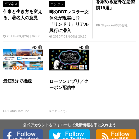
を縮める意外な悪習
ビジネス
エンタメ
慣19選」
仕事と生き方を変え
噂のDDTレスラー女
る、著名人の意見
体化が現実に!?
「リンドリ」リアル
PR Skyrocket株式会社
興行に潜入
2011年09月26日 09:00
2015年03月06日 20:19
AD
AD
最短5分で接続
ローソンアプリ／ク
ーポン配信中
PR LotusFlare Inc
PR ローソン
公式アカウントをフォローして最新情報を手に入れよう