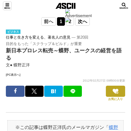
前へ
1
2
次へ
ビジネス
仕事と生き方を変える、著名人の意見
― 第20回
目的をもった「スクラップ＆ビルド」が重要
新日本プロレス転売～蝶野、ユークスの経営を語
る
文● 蝶野正洋
[PC表示へ]
2012年02月27日 09時00分更新
お気に入り
※この記事は蝶野正洋氏のメールマガジン「
蝶野