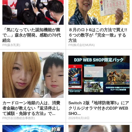
「気になっていた認知機能が菌
８月のロト6はこの方法で買え!!
で…」森永が開発。感動の70代
６つの数字が『完全一致』する
続出
方法
PR(森永乳業)
PR(株式会社MURA)
カードローン地獄の人は、消費
Switch 2版『地球防衛軍5』にア
者金融が教えない『返済停止し
クリルジオラマ付きのD3P WEB
て減額・免除する方法』で...
SHO...
PR(渋谷法務総合事務所)
2026年6月19日