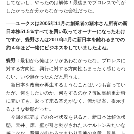
してないし、やったのは解体！最後までプロレスで何が
したかったか分からなかった会社だった。
――ユークスは2005年11月に創業者の猪木さん所有の新
日本株51.5％すべてを買い取ってオーナーになったわけ
ですが、蝶野さんは2010年1月に新日本を離れるまでの
約４年ほど一緒にビジネスをしていましたよね。
蝶野：
最初から俺はソリがあわなかったな。プロレスに
対する方向性、興行に対する方向性もまったく感じられ
ない、いや無かったんだと思うよ。
新日本を改善か再生するようなことはいつも言ってい
たが、何をしたいのか、何をするのか？毎回契約更新時
に聞いても、返って来る答えがなく、俺が提案、提示す
るような状態だった。
今回の転売までの会社状況を見ると、新日本は解体状
態。天井、床、壁が引き剥がされたスケルトンみたいな
感じかな。費用が掛かる水まわり関連の台所、風呂、ト