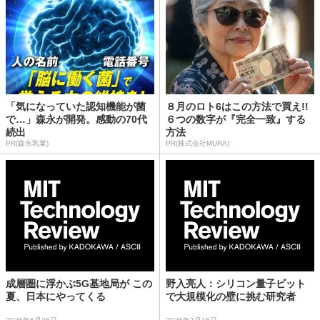
「気になっていた認知機能が菌
８月のロト6はこの方法で買え!!
で…」森永が開発。感動の70代
６つの数字が『完全一致』する
続出
方法
PR(森永乳業)
PR(株式会社MURA)
成層圏に浮かぶ5G基地局が この
野入亮人：シリコン量子ビット
夏、日本にやってくる
で大規模化の壁に挑む研究者