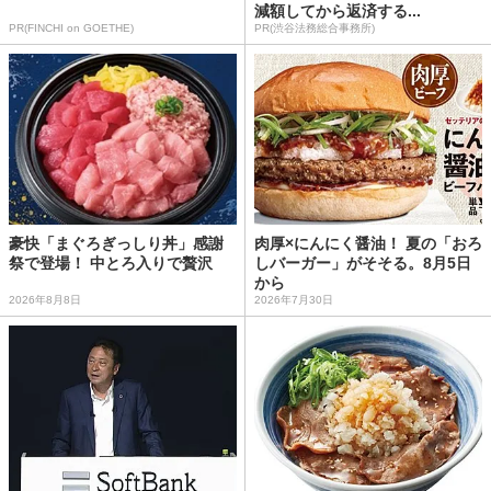
減額してから返済する...
PR(FINCHI on GOETHE)
PR(渋谷法務総合事務所)
豪快「まぐろぎっしり丼」感謝
肉厚×にんにく醤油！ 夏の「おろ
祭で登場！ 中とろ入りで贅沢
しバーガー」がそそる。8月5日
から
2026年8月8日
2026年7月30日