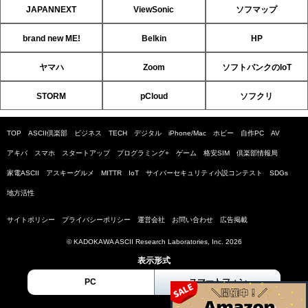
JAPANNEXT
ViewSonic
ソフマップ
brand new ME!
Belkin
HP
ヤマハ
Zoom
ソフトバンクのIoT
STORM
pCloud
ソフクリ
TOP
ASCII倶楽部
ビジネス
TECH
デジタル
iPhone/Mac
ホビー
自作PC
AV
アキバ
スマホ
スタートアップ
プログラミング+
ゲーム
格安SIM
倶楽部情報局
家電ASCII
アスキーグルメ
MITTR
IoT
サイバーセキュリティ小説コンテスト
SDGs
地方活性
サイトポリシー
プライバシーポリシー
運営会社
お問い合わせ
広告掲載
© KADOKAWA ASCII Research Laboratories, Inc. 2026
表示形式
PC
スマートフォン