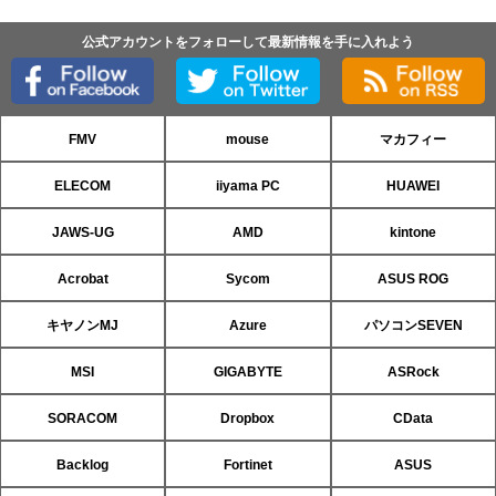
公式アカウントをフォローして最新情報を手に入れよう
FMV
mouse
マカフィー
ELECOM
iiyama PC
HUAWEI
JAWS-UG
AMD
kintone
Acrobat
Sycom
ASUS ROG
キヤノンMJ
Azure
パソコンSEVEN
MSI
GIGABYTE
ASRock
SORACOM
Dropbox
CData
Backlog
Fortinet
ASUS