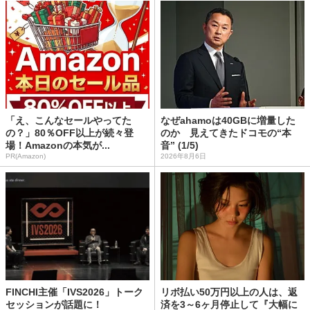
「え、こんなセールやってた
なぜahamoは40GBに増量した
の？」80％OFF以上が続々登
のか 見えてきたドコモの“本
場！Amazonの本気が...
音” (1/5)
PR(Amazon)
2026年8月6日
FINCHI主催「IVS2026」トーク
リボ払い50万円以上の人は、返
セッションが話題に！
済を3～6ヶ月停止して『大幅に