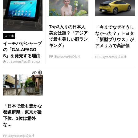
Top3入りの日本人
「今までなぜそうし
美女は誰？「アジア
なかった？」トヨタ
スマホ
で最も美しい顔ラン
「新型プリウス」が
イーモバがシャープ
キング」
アメリカで高評価
の「GALAPAGO
S」を発売する理由
PR Skyrocket株式会社
PR Skyrocket株式会社
2011年08月03日 19:02
AD
「日本で最も豊かな
都道府県」東京が最
下位、1位は意外
な…
PR Skyrocket株式会社