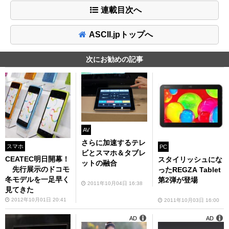
連載目次へ
ASCII.jpトップへ
次にお勧めの記事
AV
さらに加速するテレ
スマホ
PC
ビとスマホ＆タブレ
CEATEC明日開幕！
スタイリッシュにな
ットの融合
先行展示のドコモ
ったREGZA Tablet
冬モデルを一足早く
第2弾が登場
2011年10月04日 16:38
見てきた
2012年10月01日 20:41
2011年10月03日 16:00
AD
AD