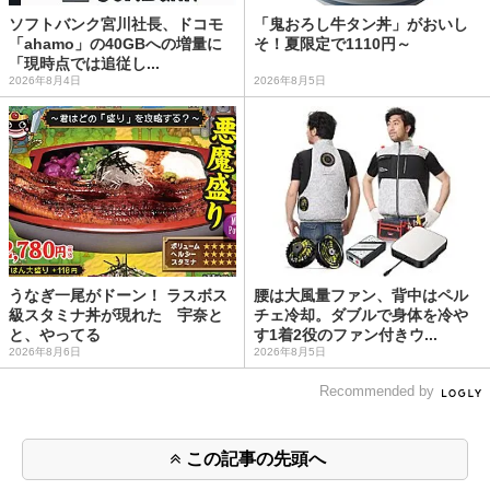
ソフトバンク宮川社長、ドコモ
「鬼おろし牛タン丼」がおいし
「ahamo」の40GBへの増量に
そ！夏限定で1110円～
「現時点では追従し...
2026年8月4日
2026年8月5日
うなぎ一尾がドーン！ ラスボス
腰は大風量ファン、背中はペル
級スタミナ丼が現れた 宇奈と
チェ冷却。ダブルで身体を冷や
と、やってる
す1着2役のファン付きウ...
2026年8月6日
2026年8月5日
Recommended by
この記事の先頭へ