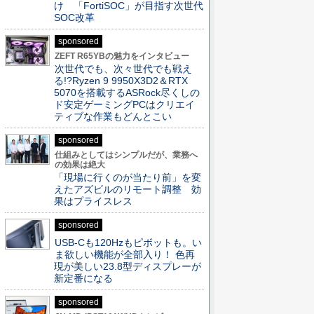
け 「FortiSOC」が目指す次世代
SOC改革
sponsored
ZEFT R65YBの魅力をインタビュー
次世代でも、次々世代でも戦え
る!?Ryzen 9 9950X3D2＆RTX
5070を搭載するASRock尽くしの
ド安定ゲーミングPCはクリエイ
ティブな作業もどんとこい
sponsored
仕組みとしてはシンプルだが、業務へ
の効果は絶大
「現場に行くのが当たり前」を変
えたアズビルのリモート調整 効
果はプライスレス
sponsored
USB-Cも120Hzもピボットも。い
ま欲しい機能が全部入り！ 色再
現が美しい23.8型ディスプレーが
新定番になる
sponsored