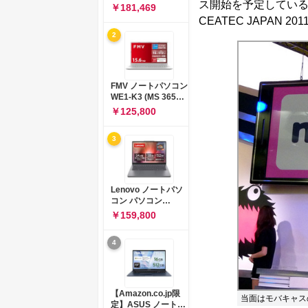
ス開始を予定してい
コン 15-fd 15.6イン
￥181,469
チ インテル Core 5
CEATEC JAPAN
120U メモリ16GB
2
SSD512GB
Windows 11
Microsoft Office
2024搭載 WPS
Office搭載 カメラシ
FMV ノートパソコン
ャッター 指紋認証 薄
WE1-K3 (MS 365
型 Copilotキー搭載
Personal/Copilotキ
￥125,800
ナチュラルシルバー
ー搭載/Win 11/15.6
(BJ0M5PA-AAAI)
型/Core
3
i5/16GB/SSD
512GB/ホワイト)
FMVWK3E15W_AZ
Lenovo ノートパソ
コン パソコン
IdeaPad Slim 3 14.0
￥159,800
インチ AMD
Ryzen™ 5 8640HS
4
メモリ16GB
SSD512GB
Microsoft 365 試用
版 Windows11 バッ
テリー駆動12.6時間
【Amazon.co.jp限
当面はモバキャス
重量1.39kg ルナグレ
定】ASUS ノートパ