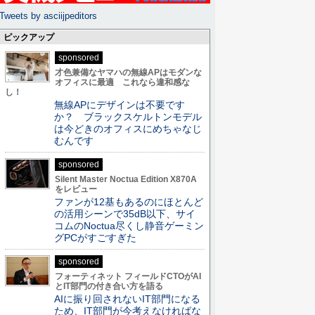
Tweets by asciijpeditors
ピックアップ
sponsored
才色兼備なヤマハの無線APはモダンな
オフィスに最適 これなら違和感な
し！
無線APにデザインは不要です
か？ ブラックスケルトンモデル
は今どきのオフィスにめちゃなじ
むんです
sponsored
Silent Master Noctua Edition X870A
をレビュー
ファンが12基もあるのにほとんど
の活用シーンで35dB以下、サイ
コムのNoctua尽くし静音ゲーミン
グPCがすごすぎた
sponsored
フォーティネット フィールドCTOがAI
とIT部門の付き合い方を語る
AIに振り回されないIT部門になる
ため、IT部門が今考えなければな