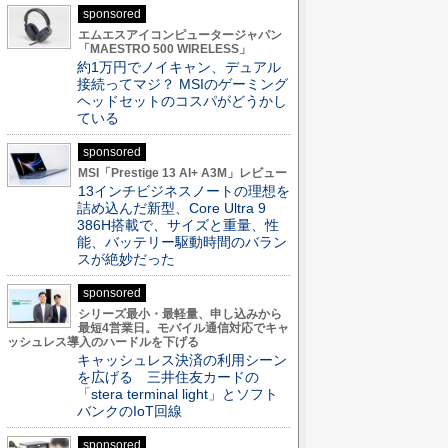
sponsored
エムエスアイコンピュータージャパン
「MAESTRO 500 WIRELESS」
約1万円でノイキャン、デュアル
接続ってマジ？ MSIのゲーミング
ヘッドセットのコスパがどうかし
ている
sponsored
MSI「Prestige 13 AI+ A3M」レビュー
13インチビジネスノートの理想を
詰め込んだ新型、Core Ultra 9
386H搭載で、サイズと重量、性
能、バッテリー駆動時間のバラン
スが絶妙だった
sponsored
シリーズ最小・最軽量、申し込みから
最短4営業日。モバイル通信対応でキャ
ッシュレス導入のハードルを下げる
キャッシュレス決済の利用シーン
を広げる 三井住友カードの
「stera terminal light」とソフト
バンクのIoT回線
sponsored