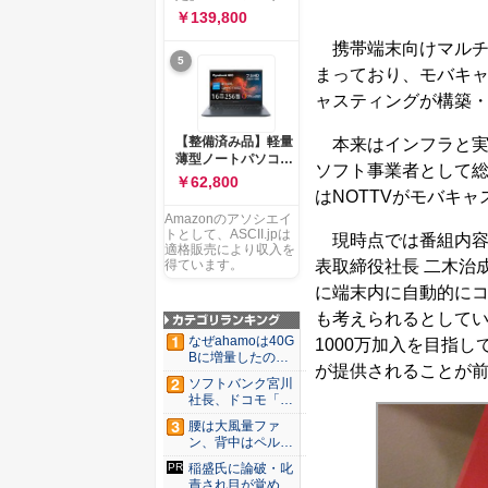
ー 83K9003JJP ノー
ソコン Vivobook 15
￥139,800
トPC
M1502NAQ 15.6イ
携帯端末向けマルチ
ンチ AMD Ryzen 7
5
170 メモリ16GB
まっており、モバキャ
SSD 512GB
ャスティングが構築
Microsoft 365
Personal (24か月版)
搭載 Windows 11 重
【整備済み品】軽量
本来はインフラと実
量1.7kg Wi-Fi 6E ク
薄型ノートパソコン
ソフト事業者として総
ワイエットブルー
dynabook G83 ■
￥62,800
M1502NAQ-
13.3型
はNOTTVがモバキ
R7165BUWS
FHD(1920x1080) -
Amazonのアソシエイ
高性能第11世代Core
トとして、ASCII.jpは
現時点では番組内容や
i5-1135G7 - メモリ
適格販売により収入を
16GB - SSD 256GB
表取締役社長 二木治
得ています。
- Webカメラ -
に端末内に自動的に
WiFi&Bluetooth -
USB Type-C - MS
も考えられるとしてい
Office 2021 - Win11
なぜahamoは40G
1000万加入を目指
搭載
Bに増量したの
が提供されることが
か ...
ソフトバンク宮川
社長、ドコモ「ah
amo...
腰は大風量ファ
ン、背中はペルチ
ェ冷却。ダ...
稲盛氏に論破・叱
責され目が覚め