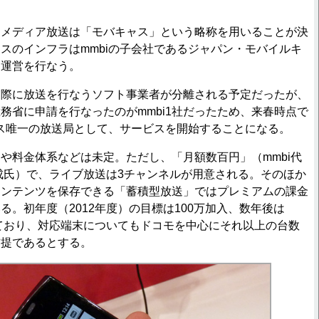
メディア放送は「モバキャス」という略称を用いることが決
スのインフラはmmbiの子会社であるジャパン・モバイルキ
・運営を行なう。
際に放送を行なうソフト事業者が分離される予定だったが、
務省に申請を行なったのがmmbi1社だったため、来春時点で
ャス唯一の放送局として、サービスを開始することになる。
料金体系などは未定。ただし、「月額数百円」（mmbi代
成氏）で、ライブ放送は3チャンネルが用意される。そのほか
コンテンツを保存できる「蓄積型放送」ではプレミアムの課金
る。初年度（2012年度）の目標は100万加入、数年後は
しており、対応端末についてもドコモを中心にそれ以上の台数
前提であるとする。