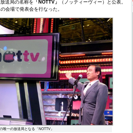
る放送局の名称を
「NOTTV」
（ノッティーヴィー）と公表。
 2011の会場で発表会を行なった。
の唯一の放送局となる「NOTTV」