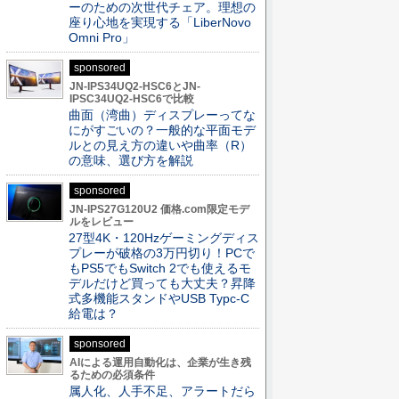
ーのための次世代チェア。理想の
座り心地を実現する「LiberNovo
Omni Pro」
sponsored
JN-IPS34UQ2-HSC6とJN-
IPSC34UQ2-HSC6で比較
曲面（湾曲）ディスプレーってな
にがすごいの？一般的な平面モデ
ルとの見え方の違いや曲率（R）
の意味、選び方を解説
sponsored
JN-IPS27G120U2 価格.com限定モデ
ルをレビュー
27型4K・120Hzゲーミングディス
プレーが破格の3万円切り！PCで
もPS5でもSwitch 2でも使えるモ
デルだけど買っても大丈夫？昇降
式多機能スタンドやUSB Typc-C
給電は？
sponsored
AIによる運用自動化は、企業が生き残
るための必須条件
属人化、人手不足、アラートだら