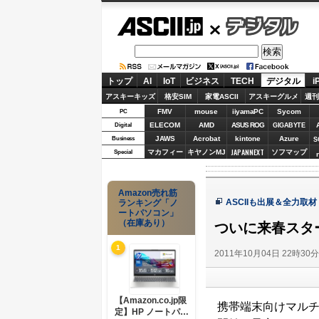
ASCII.jp
デジタル
トップ
AI
IoT
ビジネス
TECH
デジタル
i
アスキーキッズ
格安SIM
家電ASCII
アスキーグルメ
週刊
FMV
mouse
iiyamaPC
Sycom
PC
ELECOM
AMD
ASUS ROG
Digital
GIGABYTE
JAWS
Acrobat
kintone
Azure
Business
S
JAPANNEXT
マカフィー
キヤノンMJ
ソフマップ
Special
Amazon売れ筋
ASCIIも出展＆全力取材！ 
ランキング「ノ
ートパソコン」
（在庫あり）
ついに来春スタ
1
2011年10月04日 22時30
【Amazon.co.jp限
携帯端末向けマルチメ
定】HP ノートパソ