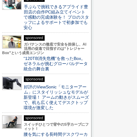
手ぶらで挑戦できるアプライド豊
田店の自作PC組み立てイベント
で感動の完成体験を！ プロのスタ
ッフによるサポートで初参加でも
安心
sponsored
ガバナンスの徹底で安全を担保し、AI
活用の促進で目指すのは“トレジャー
Box”という成長エンジン
“120TB消失危機”を救ったBox。
ゼネラルが挑むグローバルデータ
統合の舞台裏
sponsored
好評のViewSonic「モニターアー
ム」にスタイリッシュなモデルが
新登場！ アームの動きがスムーズ
で、机も広く使えてデスクトップ
環境が激変した
sponsored
スイッチひとつで背中のS字カーブにフ
ィット！
腰を気にする長時間デスクワーカ