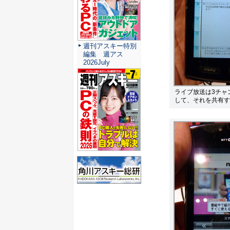
週刊アスキー特別
編集 週アス
2026July
ライブ放送は3チャン
して、それを共有す