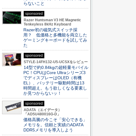
らないこと
sponsored
Razer Huntsman V3 HE Magnetic
Tenkeyless 8kHz Keyboard
Razer初の磁気式スイッチ採
用？ 低価格と多機能を両立した
ゲーミングキーボードを試してみ
た
sponsored
STYLE-14FH132-U5-UCSXをレビュー
14型で約0.84kgの超軽量モバイル
PC！CPUはCore Ultraシリーズ3
でディスプレーはOLED（有機
EL）、バッテリー駆動時間は13
時間超え。もう欲しくなる要素し
か見つからないッ！
sponsored
ADATA（エイデータ）
「AD5U480016G-D」
価格高騰の今こそ「安心できる」
メモリを。信頼と実績のADATA
DDR5メモリを導入しよう