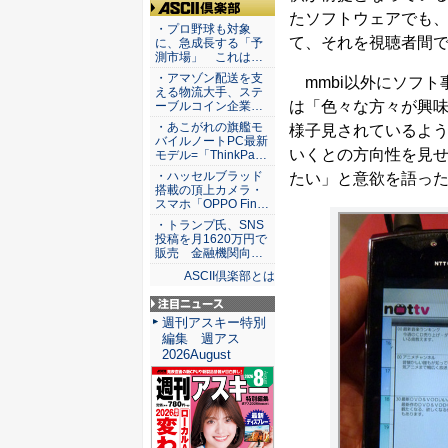
たソフトウェアでも、放送
ASCII倶楽部
・プロ野球も対象
て、それを視聴者間
に、急成長する「予
測市場」 これは…
・アマゾン配送を支
mmbi以外にソフト
える物流大手、ステ
は「色々な方々が興
ーブルコイン企業…
・あこがれの旗艦モ
様子見されているよう
バイルノートPC最新
いくとの方向性を見
モデル=「ThinkPa…
・ハッセルブラッド
たい」と意欲を語っ
搭載の頂上カメラ・
スマホ「OPPO Fin…
・トランプ氏、SNS
投稿を月1620万円で
販売 金融機関向…
ASCII倶楽部とは
注目ニュース
週刊アスキー特別
編集 週アス
2026August