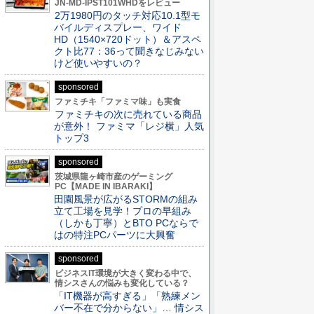
JN-MD-IPST101WHDをレビュー
2万1980円のタッチ対応10.1型モ
バイルディスプレー、ワイド
HD（1540×720ドット）＆アスペ
クト比77：36って聞きなじみない
けど使いやすいの？
sponsored
ファミチキ「ファミマ味」も実食
ファミチキの次に売れている商品
が意外！ ファミマ「レジ横」人気
トップ3
sponsored
茨城県龍ヶ崎市産のゲーミング
PC【MADE IN IBARAKI】
田園風景が広がるSTORMの組み
立て工場を見学！プロの早組み
（しかも丁寧）とBTO PCならで
はの特注PCパーツに大興奮
sponsored
ビジネスIT環境が大きく変わる中で、
情シスさんの悩みも変化している？
「IT機器が高すぎる」「熟練メン
バー不在で分からない」… 情シス