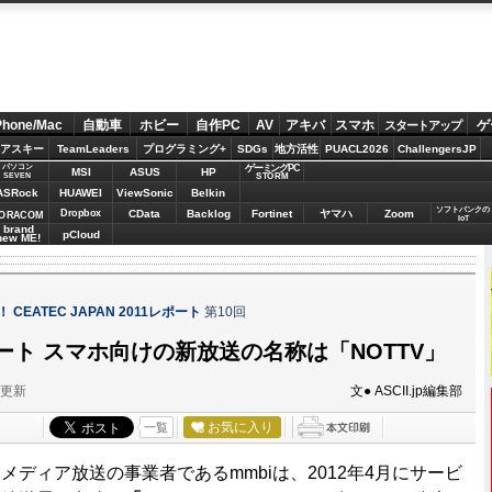
Phone/Mac
自動車
ホビー
自作PC
AV
アキバ
スマホ
ゲ
スタートアップ
アスキー
TeamLeaders
プログラミング+
SDGs
地方活性
PUACL2026
ChallengersJP
パソコン
ゲーミングPC
MSI
ASUS
HP
STORM
SEVEN
ASRock
HUAWEI
ViewSonic
Belkin
ソフトバンクの
Dropbox
CData
Backlog
Fortinet
ヤマハ
Zoom
ORACOM
IoT
brand
pCloud
new ME!
CEATEC JAPAN 2011レポート
第10回
ート スマホ向けの新放送の名称は「NOTTV」
分更新
文● ASCII.jp編集部
お気に入り
一覧
ディア放送の事業者であるmmbiは、2012年4月にサービ