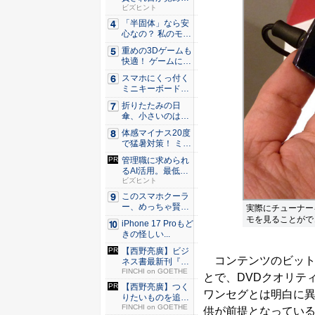
た。経営者...
ビズヒント
「半固体」なら安
心なの？ 私のモバ
イルバ...
重めの3Dゲームも
快適！ ゲームに強
いH...
スマホにくっ付く
ミニキーボード！
触ってわ...
折りたたみの日
傘、小さいのは困
る！ それ...
体感マイナス20度
で猛暑対策！ ミズ
ノの...
管理職に求められ
るAI活用。最低限
やるべ...
ビズヒント
このスマホクーラ
ー、めっちゃ賢
実際にチューナー
い。ただ冷...
モを見ることがで
iPhone 17 Proもど
きの怪しい...
【西野亮廣】ビジ
コンテンツのビットレー
ネス書最新刊『北
極星 僕...
FINCHI on GOETHE
とで、DVDクオリティ
【西野亮廣】つく
ワンセグとは明白に
りたいものを追求
できる環...
FINCHI on GOETHE
供が前提となっている