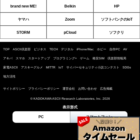
brand new ME!
Belkin
HP
ヤマハ
Zoom
ソフトバンクのIoT
STORM
pCloud
ソフクリ
TOP
ASCII倶楽部
ビジネス
TECH
デジタル
iPhone/Mac
ホビー
自作PC
AV
アキバ
スマホ
スタートアップ
プログラミング+
ゲーム
格安SIM
倶楽部情報局
家電ASCII
アスキーグルメ
MITTR
IoT
サイバーセキュリティ小説コンテスト
SDGs
地方活性
サイトポリシー
プライバシーポリシー
運営会社
お問い合わせ
広告掲載
© KADOKAWA ASCII Research Laboratories, Inc. 2026
表示形式
PC
スマートフォン