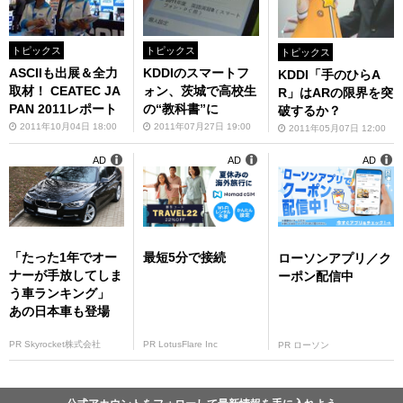
トピックス
トピックス
トピックス
ASCIIも出展＆全力
KDDIのスマートフ
KDDI「手のひらA
取材！ CEATEC JA
ォン、茨城で高校生
R」はARの限界を突
PAN 2011レポート
の“教科書”に
破するか？
2011年10月04日 18:00
2011年07月27日 19:00
2011年05月07日 12:00
AD
AD
AD
「たった1年でオー
最短5分で接続
ローソンアプリ／ク
ナーが手放してしま
ーポン配信中
う車ランキング」
あの日本車も登場
PR Skyrocket株式会社
PR LotusFlare Inc
PR ローソン