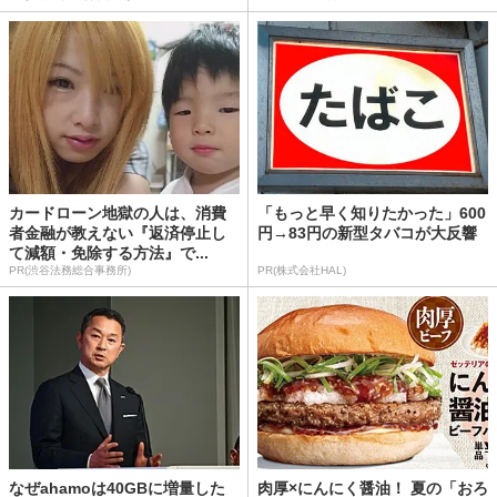
カードローン地獄の人は、消費
「もっと早く知りたかった」600
者金融が教えない『返済停止し
円→83円の新型タバコが大反響
て減額・免除する方法』で...
PR(渋谷法務総合事務所)
PR(株式会社HAL)
なぜahamoは40GBに増量した
肉厚×にんにく醤油！ 夏の「おろ