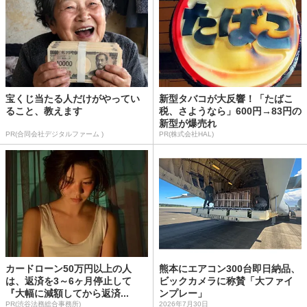
宝くじ当たる人だけがやってい
新型タバコが大反響！「たばこ
ること、教えます
税、さようなら」600円→83円の
新型が爆売れ
PR(合同会社デジタルファーム )
PR(株式会社HAL)
カードローン50万円以上の人
熊本にエアコン300台即日納品、
は、返済を3～6ヶ月停止して
ビックカメラに称賛「大ファイ
『大幅に減額してから返済...
ンプレー」
PR(渋谷法務総合事務所)
2026年7月30日