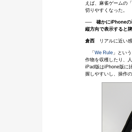
えば、麻雀ゲームの
切りやすくなった。
── 確かにiPho
縦方向で表示すると
倉西
リアルに近い感
「
We Rule
」という
作物を収穫したり、
iPad版はiPhon
握しやすいし、操作