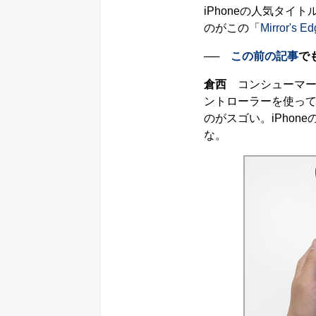
iPhoneの人気タイ
のがこの「
Mirror's E
──
この前の記事
で
倉西
コンシューマー
ントローラーを使って
のがスゴい。iPhon
な。