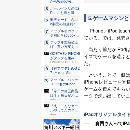
からWindows...
ボールペンなのにi
Padにも紙と同じ
滑ら...
5.ゲームマシン
楽天カード、Appl
e製品の無金利24
回...
iPhone／iPod
アップル初のタッ
チ対応MacBook、
ている。では、発売さ
早...
アップル製品値上
げ「買い方変え
当たり前だがiPad
る」9割超...
GOETHEとFINCHI
イズでゲームを遊ぶと
がタッグを組み...
FINCHI on GOETHE
だ。
【神アプデ】iOS 2
7でついにSiri...
ということで「餅は餅屋
アップル、バッテ
iPhoneレビュー
リー2個のiPhone
ゲームを遊んでもらい
準...
「今日の目玉商品
ークで洗い出してい
は？」毎日変わる
Amaz...
Amazon
「え、こんなセー
ルやってたの？」
iPadオリジナルタイ
80％O...
Amazon
── 倉西さんってi