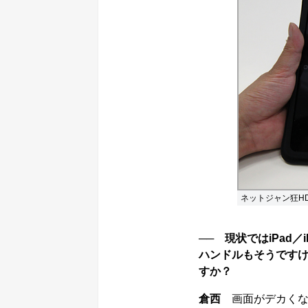
ネットジャン狂H
── 現状ではiPad
ハンドルもそうですけど
すか？
倉西
画面がデカくな