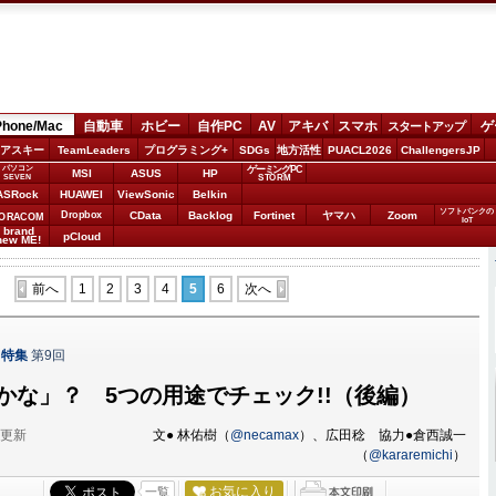
Phone/Mac
自動車
ホビー
自作PC
AV
アキバ
スマホ
ゲ
スタートアップ
アスキー
TeamLeaders
プログラミング+
SDGs
地方活性
PUACL2026
ChallengersJP
パソコン
ゲーミングPC
MSI
ASUS
HP
STORM
SEVEN
ASRock
HUAWEI
ViewSonic
Belkin
ソフトバンクの
Dropbox
CData
Backlog
Fortinet
ヤマハ
Zoom
ORACOM
IoT
brand
pCloud
new ME!
前へ
1
2
3
4
5
6
次へ
力特集
第9回
るかな」？ 5つの用途でチェック!!（後編）
分更新
文● 林佑樹（
@necamax
）、広田稔 協力●倉西誠一
（
@kararemichi
）
お気に入り
一覧