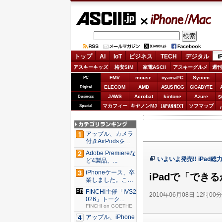
ASCII.jp
iPhone/Mac
トップ
AI
IoT
ビジネス
TECH
デジタル
i
アスキーキッズ
格安SIM
家電ASCII
アスキーグルメ
週刊
FMV
mouse
iiyamaPC
Sycom
PC
ELECOM
AMD
ASUS ROG
Digital
GIGABYTE
JAWS
Acrobat
kintone
Azure
Business
S
JAPANNEXT
マカフィー
キヤノンMJ
ソフマップ
Special
アップル、カメラ
付きAirPodsを年
内...
Adobe Premiereな
いよいよ発売!! iPad総
ど4製品、...
iPhoneケース、卒
iPadで「でき
業しました。これ
か...
FINCHI主催「IVS2
2010年06月08日 12時00
026」トーク...
FINCHI on GOETHE
アップル、iPhone