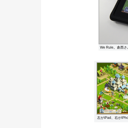
We Rule。
左がiPad、右がi