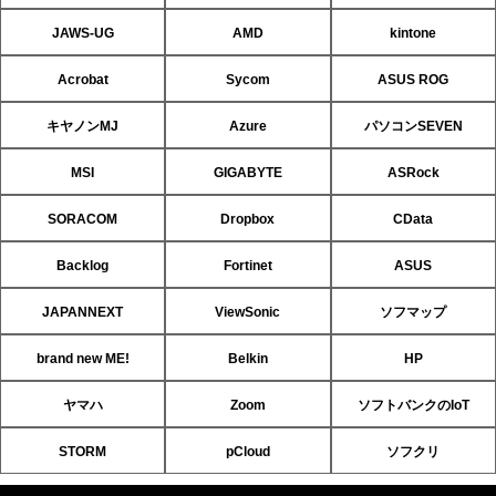
JAWS-UG
AMD
kintone
Acrobat
Sycom
ASUS ROG
キヤノンMJ
Azure
パソコンSEVEN
MSI
GIGABYTE
ASRock
SORACOM
Dropbox
CData
Backlog
Fortinet
ASUS
JAPANNEXT
ViewSonic
ソフマップ
brand new ME!
Belkin
HP
ヤマハ
Zoom
ソフトバンクのIoT
STORM
pCloud
ソフクリ