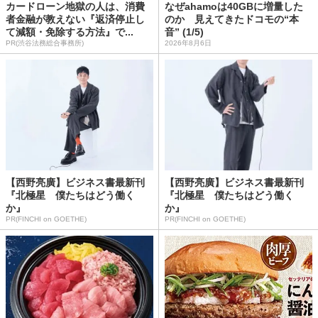
カードローン地獄の人は、消費
なぜahamoは40GBに増量した
者金融が教えない『返済停止し
のか 見えてきたドコモの“本
て減額・免除する方法』で...
音” (1/5)
PR(渋谷法務総合事務所)
2026年8月6日
【西野亮廣】ビジネス書最新刊
【西野亮廣】ビジネス書最新刊
『北極星 僕たちはどう働く
『北極星 僕たちはどう働く
か』
か』
PR(FINCHI on GOETHE)
PR(FINCHI on GOETHE)