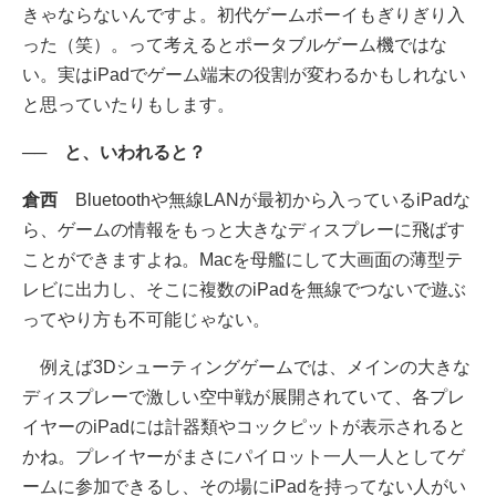
きゃならないんですよ。初代ゲームボーイもぎりぎり入
った（笑）。って考えるとポータブルゲーム機ではな
い。実はiPadでゲーム端末の役割が変わるかもしれない
と思っていたりもします。
── と、いわれると？
倉西
Bluetoothや無線LANが最初から入っているiPadな
ら、ゲームの情報をもっと大きなディスプレーに飛ばす
ことができますよね。Macを母艦にして大画面の薄型テ
レビに出力し、そこに複数のiPadを無線でつないで遊ぶ
ってやり方も不可能じゃない。
例えば3Dシューティングゲームでは、メインの大きな
ディスプレーで激しい空中戦が展開されていて、各プレ
イヤーのiPadには計器類やコックピットが表示されると
かね。プレイヤーがまさにパイロット一人一人としてゲ
ームに参加できるし、その場にiPadを持ってない人がい