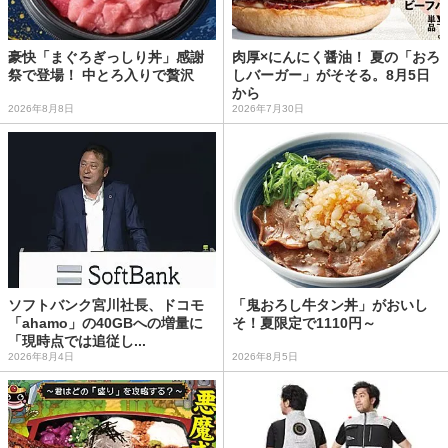
豪快「まぐろぎっしり丼」感謝
肉厚×にんにく醤油！ 夏の「おろ
祭で登場！ 中とろ入りで贅沢
しバーガー」がそそる。8月5日
から
2026年8月8日
2026年7月30日
ソフトバンク宮川社長、ドコモ
「鬼おろし牛タン丼」がおいし
「ahamo」の40GBへの増量に
そ！夏限定で1110円～
「現時点では追従し...
2026年8月4日
2026年8月5日