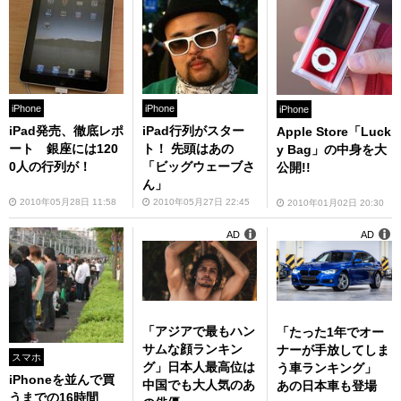
iPhone
iPhone
iPhone
iPad発売、徹底レポ
iPad行列がスター
Apple Store「Luck
ート 銀座には120
ト！ 先頭はあの
y Bag」の中身を大
0人の行列が！
「ビッグウェーブさ
公開!!
ん」
2010年05月28日 11:58
2010年05月27日 22:45
2010年01月02日 20:30
AD
AD
「アジアで最もハン
「たった1年でオー
サムな顔ランキン
ナーが手放してしま
スマホ
グ」日本人最高位は
う車ランキング」
iPhoneを並んで買
中国でも大人気のあ
あの日本車も登場
うまでの16時間