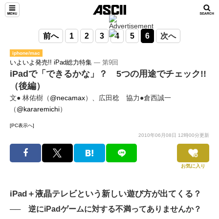
前へ
1
2
3
4
5
6
次へ
iphone/mac
いよいよ発売!! iPad総力特集
― 第9回
iPadで「できるかな」？ 5つの用途でチェック!!
（後編）
文● 林佑樹（
@necamax
）、広田稔 協力●倉西誠一
（
@kararemichi
）
[PC表示へ]
2010年06月08日 12時00分更新
お気に入り
iPad＋液晶テレビという新しい遊び方が出てくる？
── 逆にiPadゲームに対する不満ってありませんか？