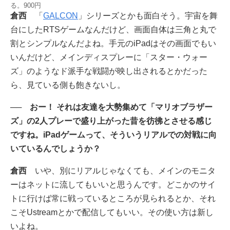
る。900円
倉西
「
GALCON
」シリーズとかも面白そう。宇宙を舞
台にしたRTSゲームなんだけど、画面自体は三角と丸で
割とシンプルなんだよね。手元のiPadはその画面でもい
いんだけど、メインディスプレーに「スター・ウォー
ズ」のようなド派手な戦闘が映し出されるとかだった
ら、見ている側も飽きないし。
── おー！ それは友達を大勢集めて「マリオブラザー
ズ」の2人プレーで盛り上がった昔を彷彿とさせる感じ
ですね。iPadゲームって、そういうリアルでの対戦に向
いているんでしょうか？
倉西
いや、別にリアルじゃなくても、メインのモニタ
ーはネットに流してもいいと思うんです。どこかのサイ
トに行けば常に戦っているところが見られるとか、それ
こそUstreamとかで配信してもいい。その使い方は新し
いよね。