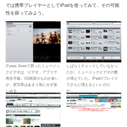
では携帯プレイヤーとしてiPadを使ってみて、その可能
性を探ってみよう。
iTunes Storeで買ったミュージッ
しばらくチェックしていなかっ
クビデオは「ビデオ」アプリで
たが、ミュージックビデオの数
再生可能。SD画質のものが多い
が増えていた。iPadのブレイク
が、実写系はあまり気にせず楽
でさらに増えるといいのだ
しめる
が……