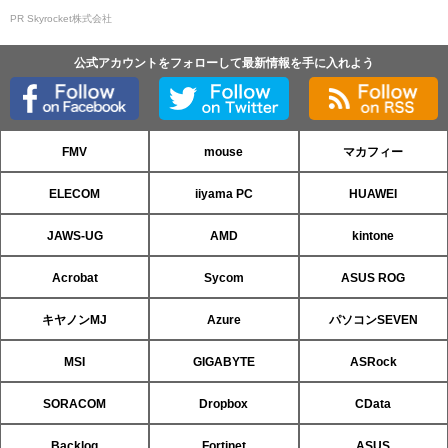
PR Skyrocket株式会社
公式アカウントをフォローして最新情報を手に入れよう
FMV
mouse
マカフィー
ELECOM
iiyama PC
HUAWEI
JAWS-UG
AMD
kintone
Acrobat
Sycom
ASUS ROG
キヤノンMJ
Azure
パソコンSEVEN
MSI
GIGABYTE
ASRock
SORACOM
Dropbox
CData
Backlog
Fortinet
ASUS