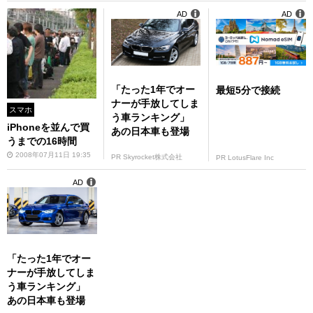
AD
AD
「たった1年でオー
最短5分で接続
ナーが手放してしま
スマホ
う車ランキング」
iPhoneを並んで買
あの日本車も登場
うまでの16時間
2008年07月11日 19:35
PR Skyrocket株式会社
PR LotusFlare Inc
AD
「たった1年でオー
ナーが手放してしま
う車ランキング」
あの日本車も登場