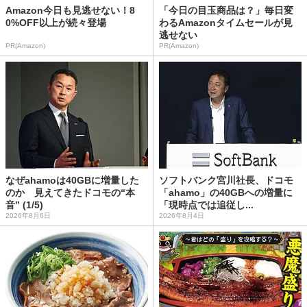
Amazon今日も見逃せない！8
「今日の目玉商品は？」毎日変
0%OFF以上が続々登場
わるAmazonタイムセールが見
逃せない
PR(Amazon)
PR(Amazon)
なぜahamoは40GBに増量した
ソフトバンク宮川社長、ドコモ
のか 見えてきたドコモの“本
「ahamo」の40GBへの増量に
音” (1/5)
「現時点では追従し...
2026年8月6日
2026年8月4日