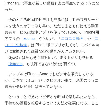
iPhoneでは再生が厳しい動画も楽に再生できるようにな
った。
今のところiPadでビデオを見るには、動画共有サービ
スを使うのが手っ取り早い。ただしまともに使える動画
共有サービスは標準アプリを使うYouTubeか、iPhone用
アプリの「
zoome
」ぐらいだ。「
ニコニコ動画
」や「
ニ
コニコ生放送
」はiPhone版アプリが動くが、モバイル向
けに変換された画質なので動きがカクカク気味。
「GyaO」はそもそも非対応だ。盛り上がりを見せる
「
Ustream
」も視聴できない放送が目立つ。
アップルはiTunes Storeでもビデオを販売している
が、日本ではミュージックビデオが主で、米国のように
映画やテレビ番組は扱っていない。
ということで見たいビデオをiPadで楽しみたいなら、
手持ちの動画を転送するという方法が確実になる。ここ