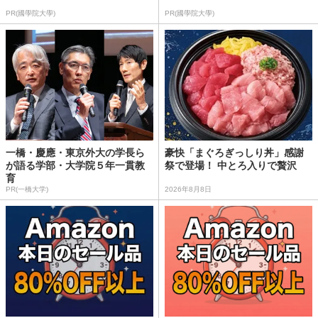
PR(國學院大學)
PR(國學院大學)
一橋・慶應・東京外大の学長ら
豪快「まぐろぎっしり丼」感謝
が語る学部・大学院５年一貫教
祭で登場！ 中とろ入りで贅沢
育
PR(一橋大学)
2026年8月8日