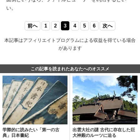
い。
前へ
1
2
3
4
5
6
次へ
本記事はアフィリエイトプログラムによる収益を得ている場合
があります
この記事を読まれたあなたへのオススメ
学際的に読みたい「第一の古
出雲大社の謎 古代に存在した巨
典」日本書紀
大神殿のルーツに迫る