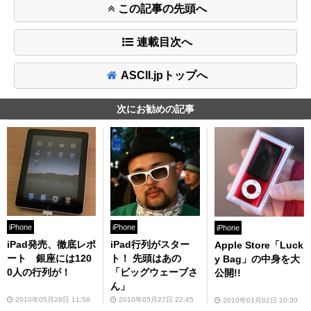
この記事の先頭へ
連載目次へ
ASCII.jpトップへ
次にお勧めの記事
iPhone
iPhone
iPhone
iPad発売、徹底レポ
iPad行列がスター
Apple Store「Luck
ート 銀座には120
ト！ 先頭はあの
y Bag」の中身を大
0人の行列が！
「ビッグウェーブさ
公開!!
ん」
2010年05月28日 11:58
2010年05月27日 22:45
2010年01月02日 20:30