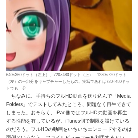
640×360ドット（左上）、720×480ドット（上）、1280×720ドット
（左）の一部分をキャプチャーしたもの。実写であれば720×480ドッ
トでも十分
ちなみに、手持ちのフルHD動画を送り込んで「Media
Folders」でテストしてみたところ、問題なく再生できて
しまった。おそらく、iPad側ではフルHDの動画を再生
する性能を有しているが、iTunes側で制限を設けている
のだろう。フルHDの動画をいちいちエンコードするのは
面倒というなら、ファイルビューワーを利用するとい