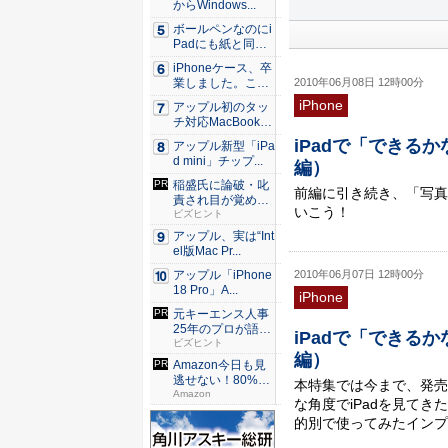
からWindows...
ボールペンなのにi
Padにも紙と同じ
滑ら...
iPhoneケース、卒
2010年06月08日 12時00分
業しました。これ
か...
iPhone
アップル初のタッ
チ対応MacBook、
早...
iPadで「できる
アップル新型「iPa
d mini」チップ...
編）
稲盛氏に論破・叱
前編に引き続き、「写真
責され目が覚め
いこう！
た。経営者...
ビズヒント
アップル、実は“Int
el版Mac Pr...
2010年06月07日 12時00分
アップル「iPhone
18 Pro」A...
iPhone
元キーエンス人事
25年のプロが語る
iPadで「できる
人事評...
ビズヒント
編）
Amazon今日も見
逃せない！80%O
本特集では今まで、発売
F...
Amazon
な角度でiPadを見て
的別で使ってみたインプ