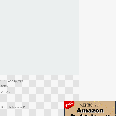
ゲーム
ASCII倶楽部
STORM
ソフクリ
2026
ChallengersJP