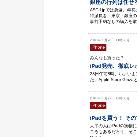
銀座の行列は任せろー
ASCII.jpでは急遽、
特派員を、東京・銀座のアップ
事前予約なしの購入を敢
2010年05月28日 11時58分
iPhone
みんなも買った？
iPad発売、徹底
28日午前8時、いよいよ
た。Apple Store 
2010年05月27日 12時00分
iPhone
iPadを買う！ 
大半の人はiPadの実
ころもあるだろう。そこ