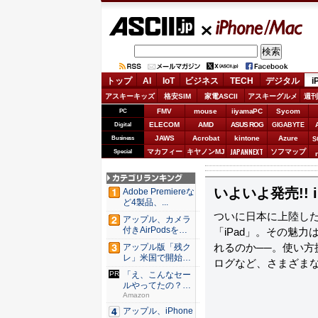
ASCII.jp
iPhone/Mac
トップ
AI
IoT
ビジネス
TECH
デジタル
i
アスキーキッズ
格安SIM
家電ASCII
アスキーグルメ
週刊
FMV
mouse
iiyamaPC
Sycom
PC
ELECOM
AMD
ASUS ROG
Digital
GIGABYTE
JAWS
Acrobat
kintone
Azure
Business
S
JAPANNEXT
マカフィー
キヤノンMJ
ソフマップ
Special
いよいよ発売!! 
Adobe Premiereな
ど4製品、...
ついに日本に上陸し
アップル、カメラ
付きAirPodsを年
「iPad」。その魅
内...
れるのか──。使い
アップル版「残ク
レ」米国で開始 i
ログなど、さまざまな
Pho...
「え、こんなセー
ルやってたの？」
80％O...
Amazon
アップル、iPhone