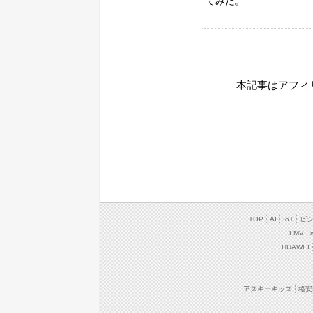
てみた。
本記事はアフィ
TOP
AI
IoT
ビ
FMV
HUAWEI
アスキーキッズ
格安