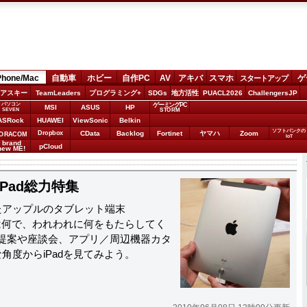
Phone/Mac
自動車
ホビー
自作PC
AV
アキバ
スマホ
ゲ
スタートアップ
アスキー
TeamLeaders
プログラミング+
SDGs
地方活性
PUACL2026
ChallengersJP
パソコン
ゲーミングPC
MSI
ASUS
HP
STORM
SEVEN
ASRock
HUAWEI
ViewSonic
Belkin
ソフトバンクの
Dropbox
CData
Backlog
Fortinet
ヤマハ
Zoom
ORACOM
IoT
brand
pCloud
new ME!
iPad総力特集
たアップルのタブレット端末
力は何で、われわれに何をもたらしてく
方提案や座談会、アプリ／周辺機器カタ
角度からiPadを見てみよう。