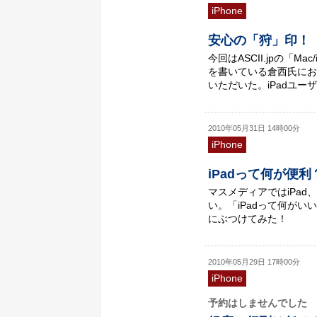
iPhone
安心の「狩」印！ 
今回はASCII.jpの「M
を書いている倉西氏にお
いただいた。iPadユ
2010年05月31日 14時00分
iPhone
iPadって何が便
マスメディアではiPad
い。「iPadって何が
にぶつけてみた！
2010年05月29日 17時00分
iPhone
予約はしませんでした