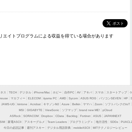
リエイトプログラムによる収益を得ている場合があります
ジネス
TECH
デジタル
iPhone/Mac
ホビー
自作PC
AV
アキバ
スマホ
スタートアップ
mouse
マカフィー
ELECOM
iiyama PC
AMD
Sycom
ASUS ROG
パソコンSEVEN
HP
JAWS-UG
kintone
Acrobat
キヤノンMJ
Azure
Belkin
ヤマハ
Zoom
ソフトバンクのIoT
MSI
GIGABYTE
ViewSonic
ソフマップ
brand new ME!
pCloud
ASRock
SORACOM
Dropbox
CData
Backlog
Fortinet
ASUS
JAPANNEXT
SIM
家電ASCII
アスキーグルメ
Team Leaders
プログラミング＋
地方活性
SDGs
PUACL
今日の必読記事
週刊アスキー
デジタル用語辞典
mobileASCII
MITテクノロジーレビュー