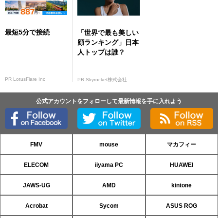
最短5分で接続
「世界で最も美しい
顔ランキング」日本
人トップは誰？
PR LotusFlare Inc
PR Skyrocket株式会社
公式アカウントをフォローして最新情報を手に入れよう
FMV
mouse
マカフィー
ELECOM
iiyama PC
HUAWEI
JAWS-UG
AMD
kintone
Acrobat
Sycom
ASUS ROG