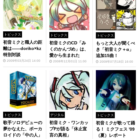
トピックス
トピックス
トピックス
初音ミクと職人の距
初音ミクのCD「み
もっと大人が聞くべ
離は――doriko×kz
くのかんづめ」は、
き「初音ミク＋α」
特別対談
愛から生まれた
追加15曲！
2009年03月24日 14:00
2008年12月01日 11:00
2009年07月18日 16:00
トピックス
デジタル
トピックス
歌手ソロデビューの
初音ミク・ワンカッ
初音ミクが歌って踊
夢かなえた、ボーカ
プPが語る「休止宣
る！ ミクフェス '09
ロイドの「中の人」
言の真相」
（夏）レポート