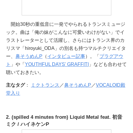
開始30秒の重低音に一発でやられるトランスミュージ
ック。曲は「俺の妹がこんなに可愛いわけがない」でイ
ラストレーターとして活躍し、さらにはトランス界のカ
リスマ「hiroyuki_ODA」の別名も持つマルチクリエイタ
ー、
鼻そうめんP
（
インタビュー記事
）。「
プラグアウ
ト
」や「
YOUTHFUL DAYS' GRAFFITI
」なども合わせて
聴いておきたい。
主なタグ
：
ミクトランス
／
鼻そうめんP
／
VOCALOID殿
堂入り
2. (spilled 4 minutes from) Liquid Metal feat. 初音
ミク / ハイネケンP