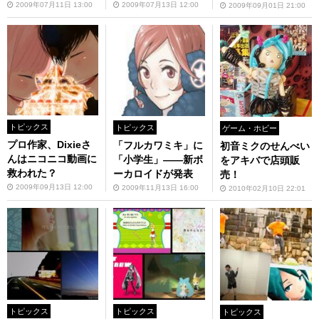
2009年07月11日 13:00
2009年07月13日 12:00
2009年09月01日 21:00
トピックス
トピックス
ゲーム・ホビー
プロ作家、Dixieさ
「フルカワミキ」に
初音ミクのせんべい
んはニコニコ動画に
「小学生」――新ボ
をアキバで店頭販
救われた？
ーカロイドが発表
売！
2009年09月13日 12:00
2009年11月13日 16:00
2010年02月10日 22:01
トピックス
トピックス
トピックス