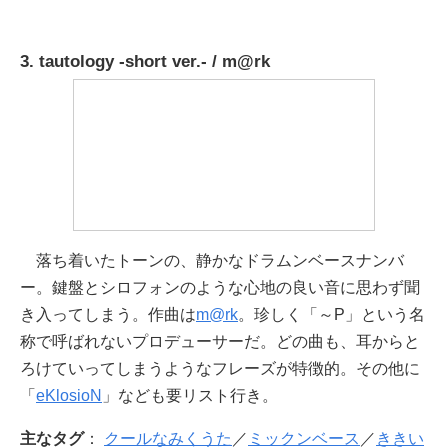
3. tautology -short ver.- / m@rk
落ち着いたトーンの、静かなドラムンベースナンバ
ー。鍵盤とシロフォンのような心地の良い音に思わず聞
き入ってしまう。作曲は
m@rk
。珍しく「～P」という名
称で呼ばれないプロデューサーだ。どの曲も、耳からと
ろけていってしまうようなフレーズが特徴的。その他に
「
eKlosioN
」なども要リスト行き。
主なタグ
：
クールなみくうた
／
ミックンベース
／
ききい