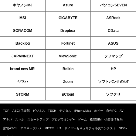
キヤノンMJ
Azure
パソコンSEVEN
MSI
GIGABYTE
ASRock
SORACOM
Dropbox
CData
Backlog
Fortinet
ASUS
JAPANNEXT
ViewSonic
ソフマップ
brand new ME!
Belkin
HP
ヤマハ
Zoom
ソフトバンクのIoT
STORM
pCloud
ソフクリ
TOP
ASCII倶楽部
ビジネス
TECH
デジタル
iPhone/Mac
ホビー
自作PC
AV
アキバ
スマホ
スタートアップ
プログラミング+
ゲーム
格安SIM
倶楽部情報局
家電ASCII
アスキーグルメ
MITTR
IoT
サイバーセキュリティ小説コンテスト
SDGs