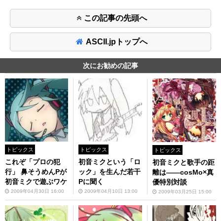
この記事の先頭へ
ASCII.jpトップへ
次にお勧めの記事
トピックス
トピックス
トピックス
これぞ「プロの犯
初音ミクという「ロ
初音ミクと歌手の距
行」 鼻そうめんPが
ック」を生んだ若干
離は――cosMo×真
初音ミクで遊ぶワケ
Pに聞く
優特別対談
2009年04月30日 16:00
2009年04月10日 13:00
2009年03月25日 15:00