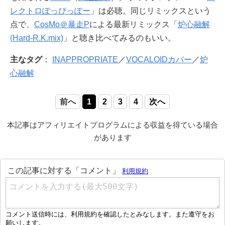
レクトロぽっぴっぽー
」は必聴。同じリミックスという
点で、
CosMo＠暴走P
による最新リミックス「
炉心融解
(Hard-R.K.mix)
」と聴き比べてみるのもいい。
主なタグ
：
INAPPROPRIATE
／
VOCALOIDカバー
／
炉
心融解
前へ
1
2
3
4
次へ
本記事はアフィリエイトプログラムによる収益を得ている場合
があります