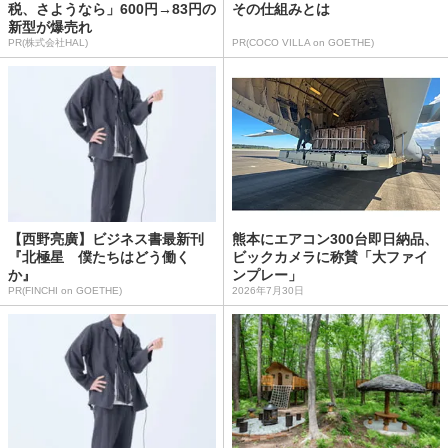
税、さようなら」600円→83円の
その仕組みとは
新型が爆売れ
PR(株式会社HAL)
PR(COCO VILLA on GOETHE)
【西野亮廣】ビジネス書最新刊
熊本にエアコン300台即日納品、
『北極星 僕たちはどう働く
ビックカメラに称賛「大ファイ
か』
ンプレー」
PR(FINCHI on GOETHE)
2026年7月30日