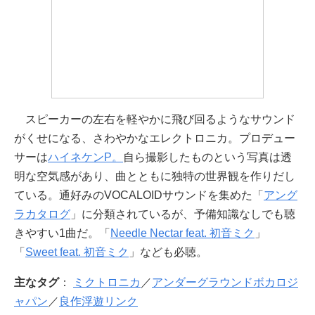
スピーカーの左右を軽やかに飛び回るようなサウンド
がくせになる、さわやかなエレクトロニカ。プロデュー
サーは
ハイネケンP。
自ら撮影したものという写真は透
明な空気感があり、曲とともに独特の世界観を作りだし
ている。通好みのVOCALOIDサウンドを集めた「
アング
ラカタログ
」に分類されているが、予備知識なしでも聴
きやすい1曲だ。「
Needle Nectar feat. 初音ミク
」
「
Sweet feat. 初音ミク
」なども必聴。
主なタグ
：
ミクトロニカ
／
アンダーグラウンドボカロジ
ャパン
／
良作浮遊リンク