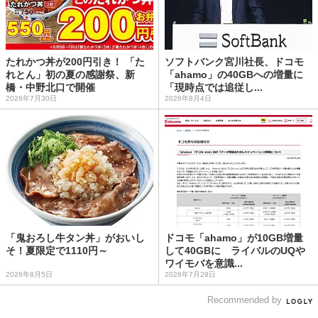
たれかつ丼が200円引き！ 「た
ソフトバンク宮川社長、ドコモ
れとん」初の夏の感謝祭、新
「ahamo」の40GBへの増量に
橋・中野北口で開催
「現時点では追従し...
2026年7月30日
2026年8月4日
「鬼おろし牛タン丼」がおいし
ドコモ「ahamo」が10GB増量
そ！夏限定で1110円～
して40GBに ライバルのUQや
ワイモバを意識...
2026年8月5日
2026年7月29日
Recommended by