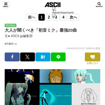
前へ
1
2
3
4
次へ
デジタル
大人が聞くべき「初音ミク」最強20曲
文● ASCII.jp編集部
[PC表示へ]
2009年06月20日 16時00分更新
お気に入り