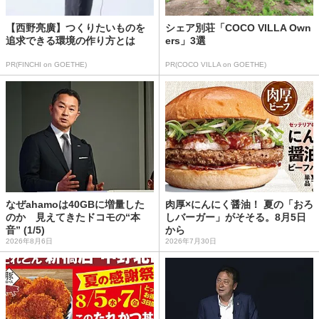
【西野亮廣】つくりたいものを
シェア別荘「COCO VILLA Own
追求できる環境の作り方とは
ers」3選
PR(FINCHI on GOETHE)
PR(COCO VILLA on GOETHE)
なぜahamoは40GBに増量した
肉厚×にんにく醤油！ 夏の「おろ
のか 見えてきたドコモの“本
しバーガー」がそそる。8月5日
音” (1/5)
から
2026年8月6日
2026年7月30日