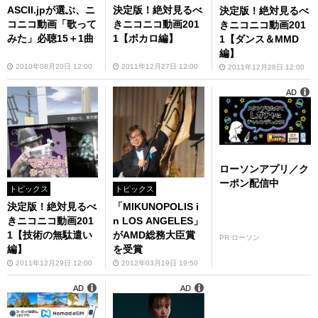
ASCII.jpが選ぶ、ニ
決定版！絶対見るべ
決定版！絶対見るべ
コニコ動画「歌って
きニコニコ動画201
きニコニコ動画201
みた」必聴15＋1曲
1【ボカロ編】
1【ダンス＆MMD
編】
2010年08月20日 12:00
2011年12月27日 12:00
2011年12月28日 12:00
AD
ローソンアプリ／ク
ーポン配信中
トピックス
トピックス
決定版！絶対見るべ
「MIKUNOPOLIS i
きニコニコ動画201
n LOS ANGELES」
1【技術の無駄遣い
がAMD総務大臣賞
PR ローソン
編】
を受賞
2011年12月29日 12:00
2012年03月19日 19:50
AD
AD