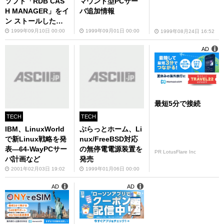
ソフト「RDB CAS
マウント型PCサー
H MANAGER」をイ
バ追加情報
ン ストールしたソ
リューションを販売
1999年09月10日 00:00
1999年09月01日 00:00
1999年08月24日 16:52
AD
最短5分で接続
TECH
TECH
IBM、LinuxWorld
ぷらっとホーム、Li
で新Linux戦略を発
nux/FreeBSD対応
表―64-WayPCサー
の無停電電源装置を
PR LotusFlare Inc
バ計画など
発売
2001年02月03日 19:02
1999年01月06日 00:00
AD
AD