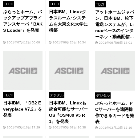
TECH
TECH
TECH
ぷらっとホーム、バ
日本IBM、Linuxク
アットホームジャパ
ックアップアプライ
ラスルーム･システ
ン、日本IBM、松下
アンスサーバ「BAK
ムを大東文化大学に
電送システムが、Li
S Loader」を発売
構築
nuxベースのインタ
ーネット動画配信シ
ステム構築で協業
2001年07月12日 00:00
2001年06月20日 16:54
2001年06月06日 18:01
TECH
デジタル
デジタル
日本IBM、「DB2 E
日本IBM、Linuxも
ぷらっとホーム、P
veryplace V7.2」を
統合可能なサーバー
Cサーバーを遠隔操
発表
OS『OS/400 V5 R
作できるカードを発
1』を発表
表
2001年05月16日 17:29
2001年05月07日 16:38
2001年03月13日 17:10