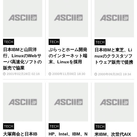
TECH
TECH
TECH
日本IBMと山田洋
ぷらっとホーム開発
日本IBMと東芝、Li
行、LinuxのWebサ
のインターネット端
nuxのクラスタソフ
ーバ高速化ソフトの
末、Linuxを採用
トウェア販売で提携
販売で協業
2001年02月28日 02:16
2000年11月09日 18:30
2000年09月28日 19:34
TECH
TECH
TECH
大塚商会と日本IB
HP、Intel、IBM、N
米IBM、次世代AIX