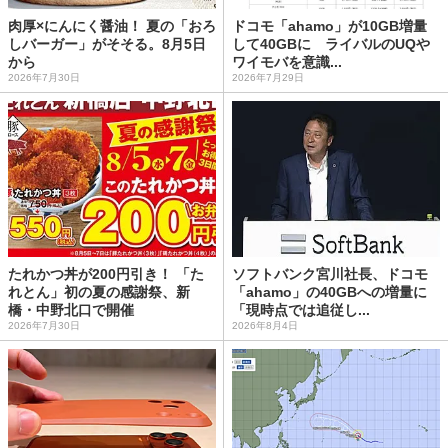
肉厚×にんにく醤油！ 夏の「おろ
ドコモ「ahamo」が10GB増量
しバーガー」がそそる。8月5日
して40GBに ライバルのUQや
から
ワイモバを意識...
2026年7月30日
2026年7月29日
たれかつ丼が200円引き！ 「た
ソフトバンク宮川社長、ドコモ
れとん」初の夏の感謝祭、新
「ahamo」の40GBへの増量に
橋・中野北口で開催
「現時点では追従し...
2026年7月30日
2026年8月4日