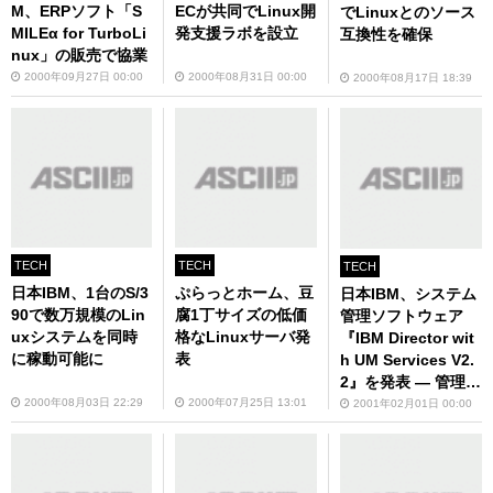
M、ERPソフト「S
ECが共同でLinux開
でLinuxとのソース
MILEα for TurboLi
発支援ラボを設立
互換性を確保
nux」の販売で協業
2000年09月27日 00:00
2000年08月31日 00:00
2000年08月17日 18:39
TECH
TECH
TECH
日本IBM、1台のS/3
ぷらっとホーム、豆
日本IBM、システム
90で数万規模のLin
腐1丁サイズの低価
管理ソフトウェア
uxシステムを同時
格なLinuxサーバ発
『IBM Director wit
に稼動可能に
表
h UM Services V2.
2』を発表 ― 管理対
象にRed Hat 6.2を
2000年08月03日 22:29
2000年07月25日 13:01
2001年02月01日 00:00
追加