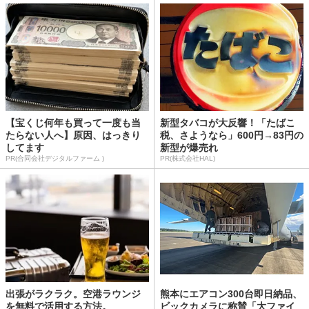
【宝くじ何年も買って一度も当
新型タバコが大反響！「たばこ
たらない人へ】原因、はっきり
税、さようなら」600円→83円の
してます
新型が爆売れ
PR(合同会社デジタルファーム )
PR(株式会社HAL)
出張がラクラク。空港ラウンジ
熊本にエアコン300台即日納品、
を無料で活用する方法。
ビックカメラに称賛「大ファイ