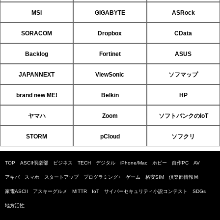
MSI
GIGABYTE
ASRock
SORACOM
Dropbox
CData
Backlog
Fortinet
ASUS
JAPANNEXT
ViewSonic
ソフマップ
brand new ME!
Belkin
HP
ヤマハ
Zoom
ソフトバンクのIoT
STORM
pCloud
ソフクリ
TOP
ASCII倶楽部
ビジネス
TECH
デジタル
iPhone/Mac
ホビー
自作PC
AV
アキバ
スマホ
スタートアップ
プログラミング+
ゲーム
格安SIM
倶楽部情報局
家電ASCII
アスキーグルメ
MITTR
IoT
サイバーセキュリティ小説コンテスト
SDGs
地方活性