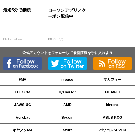
最短5分で接続
ローソンアプリ／ク
ーポン配信中
PR LotusFlare Inc
PR ローソン
公式アカウントをフォローして最新情報を手に入れよう
FMV
mouse
マカフィー
ELECOM
iiyama PC
HUAWEI
JAWS-UG
AMD
kintone
Acrobat
Sycom
ASUS ROG
キヤノンMJ
Azure
パソコンSEVEN