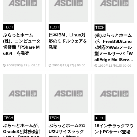
TECH
TECH
TECH
ぷらっとホーム
日本IBM、Linux対
(株)ぷらっとホーム
(株)、コンピュータ
応のミドルウェアを
が、FreeBSD/Linu
切替機「PShare M
発売
x対応のWebメール
ulti4」を発売
型メールサーバ「W
allEdge MailServer
スターターパック」
2000年03月27日 08:12
2000年12月17日 00:00
1999年12月01日 00:00
を発売
TECH
TECH
TECH
ぷらっとホームが、
ぷらっとホームの1
19インチラックマウ
Oracle8と財務会計
U/2Uサイズラック
ントPCサーバ登場