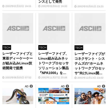
ンスとして発売
2002年02月22日 19:01
2002年03月01日 19:00
2002年03月01日 23:23
TECH
TECH
TECH
レーザーファイブと
レーザーファイブ、
レーザーファイブが
東亜ディーケーケー
Linux組み込みネッ
コネクサント・シス
が組み込みLinux技
トワークプロセッサ
テムズの“ホームネ
術開発で提携
ソリューション製品
ットワークプロセッ
『NPA1000』を発
サ”向けLinux開発
表
サポートの提供を開
2002年08月05日 07:52
2002年11月27日 20:06
2002年12月13日 23:02
始
AD
AD
AD