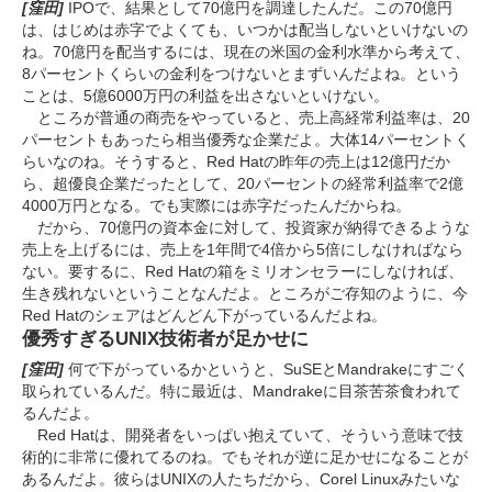
[窪田]
IPOで、結果として70億円を調達したんだ。この70億円
は、はじめは赤字でよくても、いつかは配当しないといけないの
ね。70億円を配当するには、現在の米国の金利水準から考えて、
8パーセントくらいの金利をつけないとまずいんだよね。という
ことは、5億6000万円の利益を出さないといけない。
ところが普通の商売をやっていると、売上高経常利益率は、20
パーセントもあったら相当優秀な企業だよ。大体14パーセントく
らいなのね。そうすると、Red Hatの昨年の売上は12億円だか
ら、超優良企業だったとして、20パーセントの経常利益率で2億
4000万円となる。でも実際には赤字だったんだからね。
だから、70億円の資本金に対して、投資家が納得できるような
売上を上げるには、売上を1年間で4倍から5倍にしなければなら
ない。要するに、Red Hatの箱をミリオンセラーにしなければ、
生き残れないということなんだよ。ところがご存知のように、今
Red Hatのシェアはどんどん下がっているんだよね。
優秀すぎるUNIX技術者が足かせに
[窪田]
何で下がっているかというと、SuSEとMandrakeにすごく
取られているんだ。特に最近は、Mandrakeに目茶苦茶食われて
るんだよ。
Red Hatは、開発者をいっぱい抱えていて、そういう意味で技
術的に非常に優れてるのね。でもそれが逆に足かせになることが
あるんだよ。彼らはUNIXの人たちだから、Corel Linuxみたいな