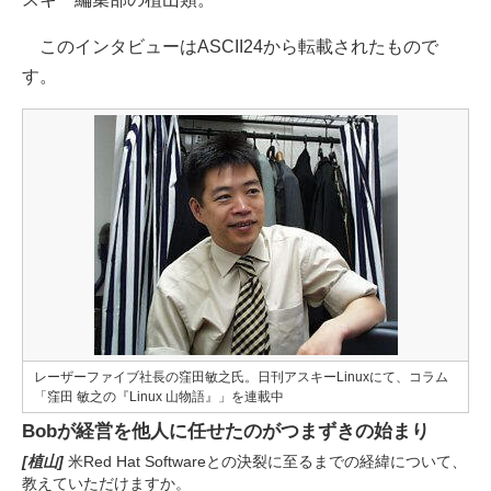
このインタビューはASCII24から転載されたもので
す。
レーザーファイブ社長の窪田敏之氏。日刊アスキーLinuxにて、コラム
「窪田 敏之の『Linux 山物語』」を連載中
Bobが経営を他人に任せたのがつまずきの始まり
[植山]
米Red Hat Softwareとの決裂に至るまでの経緯について、
教えていただけますか。