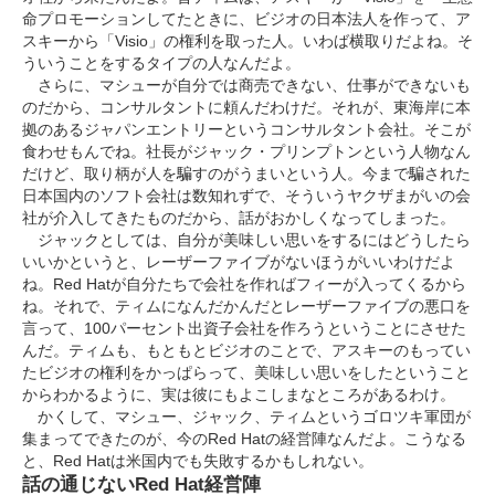
命プロモーションしてたときに、ビジオの日本法人を作って、ア
スキーから「Visio」の権利を取った人。いわば横取りだよね。そ
ういうことをするタイプの人なんだよ。
さらに、マシューが自分では商売できない、仕事ができないも
のだから、コンサルタントに頼んだわけだ。それが、東海岸に本
拠のあるジャパンエントリーというコンサルタント会社。そこが
食わせもんでね。社長がジャック・プリンプトンという人物なん
だけど、取り柄が人を騙すのがうまいという人。今まで騙された
日本国内のソフト会社は数知れずで、そういうヤクザまがいの会
社が介入してきたものだから、話がおかしくなってしまった。
ジャックとしては、自分が美味しい思いをするにはどうしたら
いいかというと、レーザーファイブがないほうがいいわけだよ
ね。Red Hatが自分たちで会社を作ればフィーが入ってくるから
ね。それで、ティムになんだかんだとレーザーファイブの悪口を
言って、100パーセント出資子会社を作ろうということにさせた
んだ。ティムも、もともとビジオのことで、アスキーのもってい
たビジオの権利をかっぱらって、美味しい思いをしたということ
からわかるように、実は彼にもよこしまなところがあるわけ。
かくして、マシュー、ジャック、ティムというゴロツキ軍団が
集まってできたのが、今のRed Hatの経営陣なんだよ。こうなる
と、Red Hatは米国内でも失敗するかもしれない。
話の通じないRed Hat経営陣