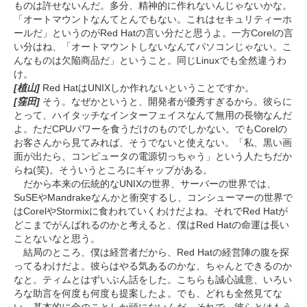
ものは許せないんだ。多分、精神的に作れないんじゃないかな。
「オートマウントなんてとんでもない。これはセキュリティーホ
ールだ」というのがRed Hatの言い分だと思うよ。一方Corelの言
い分はね、「オートマウントしないなんてパソコンじゃない。こ
んなものは欠陥商品だ」ということ。同じLinuxでも全然違うわ
け。
[植山]
Red HatはUNIXしか作れないということですか。
[窪田]
そう。なぜかというと、開発者が優秀すぎるから。彼らに
とって、ハイタッチなインターフェイスなんて無用の長物なんだ
よ。ただCPUパワーを食うだけのものでしかない。でもCorelの
お客さんから見てみれば、そうでないと使えない。「私、黒い画
面が出たら、コンピュータの電源切っちゃう」という人たちだか
らね(笑)。そういうところにギャップがある。
だから本来の伝統的なUNIXの世界、サーバーの世界では、
SuSEやMandrakeなんかと衝突するし、コンシューマーの世界で
はCorelやStormixに食われていくわけだよね。それでRed Hatが
どこまでがんばれるのかと考えると、僕はRed Hatの命運は長い
ことないなと思う。
結局のところ、僕は経営者だから、Red Hatの経営陣の腹を探
ってるわけだよ。彼らはやる気あるのかな、ちゃんとできるのか
なと。ティムとはずいぶん話をした。こちらも誠心誠意、いろい
ろな助言を何度も何度も提案したよ。でも、どれも全然見てな