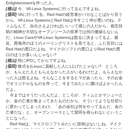
Enlightenmentを作った人。
[植山]
今、VA Linux Systemsに行ってるんですよね。
[窪田]
VAに行ってる。Red Hatの経営者がバカなことばかり言う
から、VA Linux SystemsとRed Hatは今すごく仲が悪いのね。テ
ィムなんて、自分さえよければいいって感じの人だから、相互扶
助の精神が大切なオープンソースの世界では何の価値もないん
だ。Linux CareやVA Linux Systemsは怒るに決まってるよ。最
近、西海岸のほうのメーリングリストを見てると、ふた言目には
Red Hatの悪口だよね。マイクロソフトの悪口よりRed Hatの悪
口のほうが多いんじゃない?
[植山]
特にIPOしてからですよね。
[窪田]
株式を(Linuxに貢献した人に)上げたじゃない? ところ
が、もらえた人ともらえなかった人がいるわけだよ。もらえなか
った人は怒るよね。そんなことをするヒマがあったら、そのお金
でオリジナルなものを作って、今までみたいに撒けばよかったん
だよ。
今まではそうだったんだよ。ところが、ティムとかマシューと
か、金の亡者が集まってきたものだから、そういうような仕切り
に変わってしまったわけ。「あの会社は何をやってるんだ、金の
亡者だな」と、オープンソースとして賛同を得られないというこ
とになった。
Red Hatは、マイクロソフトみたいに技術はないしね。マイク