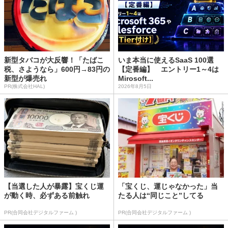
新型タバコが大反響！「たばこ
いま本当に使えるSaaS 100選
税、さようなら」600円→83円の
【定番編】 エントリー1～4は
新型が爆売れ
Mirosoft...
PR(株式会社HAL)
2026年8月5日
【当選した人が暴露】宝くじ運
「宝くじ、運じゃなかった」当
が動く時、必ずある前触れ
たる人は“同じこと”してる
PR(合同会社デジタルファーム )
PR(合同会社デジタルファーム )