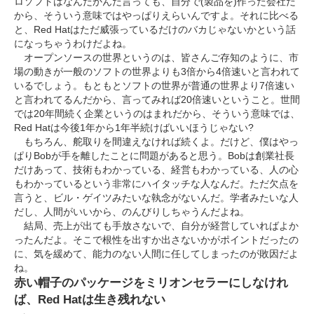
ロソフトはなんだかんだ言っても、自分で(製品を)作った会社だ
から、そういう意味ではやっぱりえらいんですよ。それに比べる
と、Red Hatはただ威張っているだけのバカじゃないかという話
になっちゃうわけだよね。
オープンソースの世界というのは、皆さんご存知のように、市
場の動きが一般のソフトの世界よりも3倍から4倍速いと言われて
いるでしょう。もともとソフトの世界が普通の世界より7倍速い
と言われてるんだから、言ってみれば20倍速いということ。世間
では20年間続く企業というのはまれだから、そういう意味では、
Red Hatは今後1年から1年半続けばいいほうじゃない?
もちろん、舵取りを間違えなければ続くよ。だけど、僕はやっ
ぱりBobが手を離したことに問題があると思う。Bobは創業社長
だけあって、技術もわかっている、経営もわかっている、人の心
もわかっているという非常にハイタッチな人なんだ。ただ欠点を
言うと、ビル・ゲイツみたいな執念がないんだ。学者みたいな人
だし、人間がいいから、のんびりしちゃうんだよね。
結局、売上が出ても手放さないで、自分が経営していればよか
ったんだよ。そこで根性を出すか出さないかがポイントだったの
に、気を緩めて、能力のない人間に任してしまったのが敗因だよ
ね。
赤い帽子のパッケージをミリオンセラーにしなけれ
ば、Red Hatは生き残れない