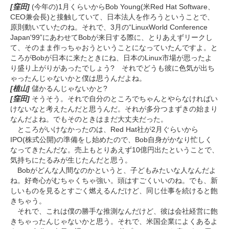
[窪田]
(今年の)1月くらいからBob Young(米Red Hat Software、
CEO兼会長)と接触していて、日本法人を作ろうということで、
原則動いていたのね。それで、3月の“LinuxWorld Conference
Japan'99”にあわせてBobが来日する際に、とりあえずリークし
て、そのまま作っちゃおうということになっていたんですよ。と
ころがBobが日本に来たときにね、日本のLinux市場が思ったよ
り盛り上がりがあったでしょう? それでどうも彼に色気が出ち
ゃったんじゃないかと僕は思うんだよね。
[植山]
儲かるんじゃないかと?
[窪田]
そうそう。それで自分のところでちゃんとやらなければい
けないなと考えたんだと思うんだ。それが多分つまずきの始まり
なんだよね。でもそのときはまだ大丈夫だった。
ところがいけなかったのは、Red Hat社が2月ぐらいから
IPO(株式公開)の準備をし始めたので、Bob自身がかなり忙しく
なってきたんだな。売上もとりあえず10億円出たということで、
気持ちにたるみが生じたんだと思う。
Bobがどんな人間なのかというと、子どもみたいな人なんだよ
ね。好奇心がむちゃくちゃ強い。頭はすごくいいのね。でも、新
しいものを見るとすごく燃えるんだけど、同じ仕事を続けると飽
きちゃう。
それで、これは僕の勝手な推測なんだけど、彼は会社経営に飽
きちゃったんじゃないかと思う。それで、米国企業によくあるよ