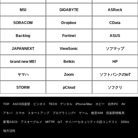
MSI
GIGABYTE
ASRock
SORACOM
Dropbox
CData
Backlog
Fortinet
ASUS
JAPANNEXT
ViewSonic
ソフマップ
brand new ME!
Belkin
HP
ヤマハ
Zoom
ソフトバンクのIoT
STORM
pCloud
ソフクリ
TOP
ASCII倶楽部
ビジネス
TECH
デジタル
iPhone/Mac
ホビー
自作PC
AV
アキバ
スマホ
スタートアップ
プログラミング+
ゲーム
格安SIM
倶楽部情報局
家電ASCII
アスキーグルメ
MITTR
IoT
サイバーセキュリティ小説コンテスト
SDGs
地方活性