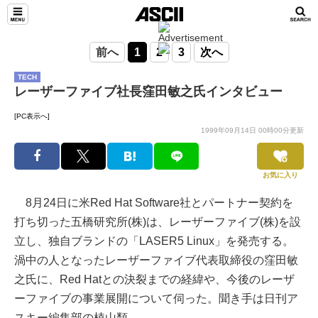
前へ
1
2
3
次へ
TECH
レーザーファイブ社長窪田敏之氏インタビュー
[PC表示へ]
1999年09月14日 00時00分更新
お気に入り
8月24日に米Red Hat Software社とパートナー契約を
打ち切った五橋研究所(株)は、レーザーファイブ(株)を設
立し、独自ブランドの「LASER5 Linux」を発売する。
渦中の人となったレーザーファイブ代表取締役の窪田敏
之氏に、Red Hatとの決裂までの経緯や、今後のレーザ
ーファイブの事業展開について伺った。聞き手は日刊ア
スキー編集部の植山類。