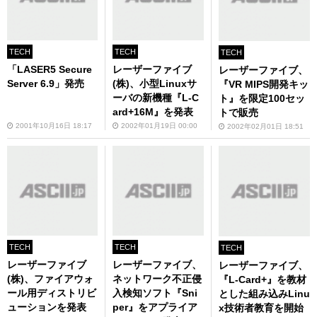
TECH
TECH
TECH
「LASER5 Secure
レーザーファイブ
レーザーファイブ、
Server 6.9」発売
(株)、小型Linuxサ
『VR MIPS開発キッ
ーバの新機種『L-C
ト』を限定100セッ
ard+16M』を発表
トで販売
2001年10月16日 18:17
2002年01月19日 00:00
2002年02月01日 18:51
TECH
TECH
TECH
レーザーファイブ
レーザーファイブ、
レーザーファイブ、
(株)、ファイアウォ
ネットワーク不正侵
『L-Card+』を教材
ール用ディストリビ
入検知ソフト『Sni
とした組み込みLinu
ューションを発表
per』をアプライア
x技術者教育を開始