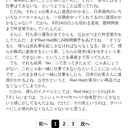
い。基本的に金のことしか頭にないんだ。それで、彼らとはもう
仕事はできないな、というようなことは思ってたね。
ただね、それじゃお客さんに迷惑がかかるし、日本国内のいろ
いろなメーカーさんにも、一生懸命やってくれてるのに迷惑がか
かるじゃない? だから、8月24日のぶち切れる直前、数時間前
まで外交努力をしていたんだよ。
さらに、打ち切り通告がきてからも、なおかつまだ外交努力を
してたんだ。まずRed Hat側に24時間猶予をあげてね、「そうな
ると、僕らは反乱軍を起こさなければならなくなる。従って、僕
らが株式に参加するという形、こちらが資本(金)を出すという形
にして、できないか」ということを最後まで言ってたんだ。
でも、それも結局「No」って言ってきたんで、じゃあしょう
がない、これじゃあ一緒に仕事できないなということになったん
です。このまま彼らと一緒に仕事をしたら、日本のお客さんに迷
惑がかかるよね。なぜかというと、Red Hatが多分いい商品では
なくなってしまうから。
だから、僕らのイメージとしては、Red Hatというのは6.0、
7.0くらいまでは、コンシューマー/サーバー合体型でいくかなと
いう感じがしてるんだよね。だけど、その先というのは、サーバ
ーにしか使われなくなんじゃないかと思うよ。
前へ
1
2
3
次へ