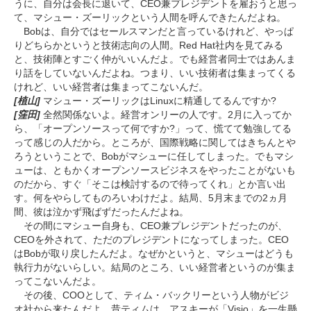
うに、自分は会長に退いて、CEO兼プレジデントを雇おうと思っ
て、マシュー・ズーリックという人間を呼んできたんだよね。
Bobは、自分ではセールスマンだと言っているけれど、やっぱ
りどちらかというと技術志向の人間。Red Hat社内を見てみる
と、技術陣とすごく仲がいいんだよ。でも経営者同士ではあんま
り話をしていないんだよね。つまり、いい技術者は集まってくる
けれど、いい経営者は集まってこないんだ。
[植山]
マシュー・ズーリックはLinuxに精通してるんですか?
[窪田]
全然関係ないよ。経営オンリーの人です。2月に入ってか
ら、「オープンソースって何ですか?」って、慌てて勉強してる
って感じの人だから。ところが、国際戦略に関してはきちんとや
ろうということで、Bobがマシューに任してしまった。でもマシ
ューは、ともかくオープンソースビジネスをやったことがないも
のだから、すぐ「そこは検討するので待ってくれ」とか言い出
す。何をやらしてものろいわけだよ。結局、5月末までの2ヵ月
間、彼は泣かず飛ばずだったんだよね。
その間にマシュー自身も、CEO兼プレジデントだったのが、
CEOを外されて、ただのプレジデントになってしまった。CEO
はBobが取り戻したんだよ。なぜかというと、マシューはどうも
執行力がないらしい。結局のところ、いい経営者というのが集ま
ってこないんだよ。
その後、COOとして、ティム・バックリーという人物がビジ
オ社から来たんだよ。昔ティムは、アスキーが「Visio」を一生懸