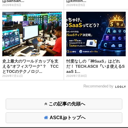
はSansan...
はkinton...
2026年8月5日
2026年8月5日
史上最大のワールドカップを支
忖度なしの「神SaaS」はどれ
える“オフィスワーク”？ TCC
だ！ TECH.ASCII『いま使えるS
とTOCのテクノロジ...
aaS 1...
2026年7月11日
2026年7月30日
Recommended by
この記事の先頭へ
ASCII.jpトップへ