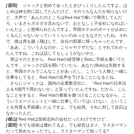
[窪田]
ジャックと初めて会ったときびっくりしたんですよ。は
じめは紳士的に話してたんだけど、そのうちなんだか知らないけ
ど、大声で「あんたのところはRed Hatで稼いで商売してんだ
ろ、いまさらガタガタ言わないで、おとなしく子会社になればい
いんだよ」と怒鳴られたんですよ。帝国ホテルのボーイが止めに
くるんじゃないかっていうくらいのみっともなさだったね。それ
で、彼は席を蹴っ飛ばして、自分の部屋に帰っちゃったんです。
「ああ、こういう人なのか。こりゃヤクザだな」とそれでわかっ
たんですね。これは話してもしょうがないやと。
実はそのときから、Red Hatの経営陣とBobに手紙を書いてた
んです。ジャックの話を聞いていたら、あなた(Bob)は失敗する
と。帝国ホテルでこんなことがあったし、こういう人物と一緒に
仕事をしてると、Red Hatの名声を下げることになるとね。
さらにジャックは、国内の企業数百社に、「Red Hatの日本法
人をX億円で買わないか」と言っていたんですね。だから、こん
なことをすると、Red Hatの看板を傷つけることになるから、こ
ういうエージェントと一緒に仕事していてはいけない、というこ
とを何度も手紙書いたんですよ。でも結局、それに対して反応は
なかったんだ。
[植山]
Red Hatは技術志向の会社だったわけですけど…
[窪田]
今でも技術は優れてるよ。でも経営はダメ。ラスターマン
だって辞めちゃったでしょ。ラスターマンて知ってる?