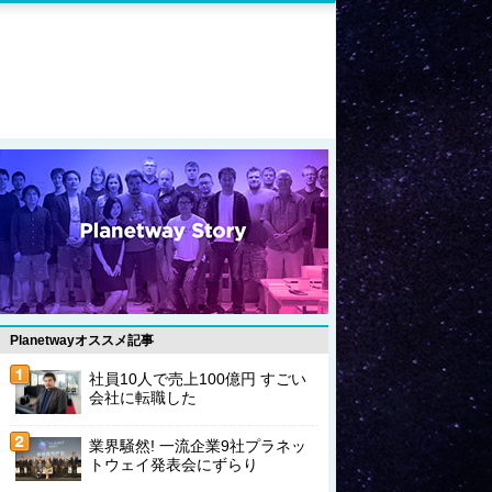
Planetwayオススメ記事
社員10人で売上100億円 すごい
会社に転職した
業界騒然! 一流企業9社プラネッ
トウェイ発表会にずらり