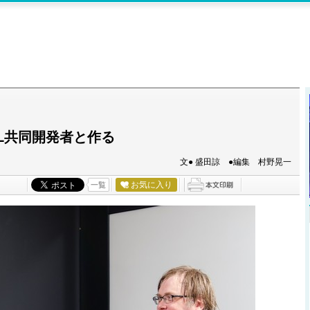
L共同開発者と作る
文● 盛田諒 ●編集 村野晃一
お気に入り
一覧