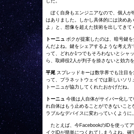
した。
ぼく自身もエンジニアなので、個人が特
はありました。しかし具体的には決めあ
よ」と、想像を超えた技術を出してきて
トーニュ
ボクが提案したのは、暗号鍵を
んだよね。鍵をシェアするような考え方
って、どれか1つでもそろわないとシャ
ら、取締役2人が判子を捺さないと効力
平尾
スプレッドキーは数学界でも注目を
って、プラネットウェイでは新しいソリ
トーニュが協力してくれたおかげだね。
トーニュ
今後は人自体がサイバー化して
れ自体はもう止めることができないこと
ラブルなデバイスに変わっていくように
たとえば、今FacebookのIDを使っ
イクIDが簡単につくれてしまうよね。確