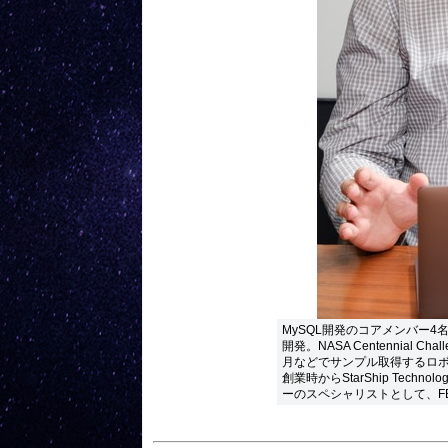
MySQL開発のコアメンバー4名の
開発。NASA Centennial 
月などでサンプル取得するロボ
創業時からStarShip Tec
ーのスペシャリストとして、F