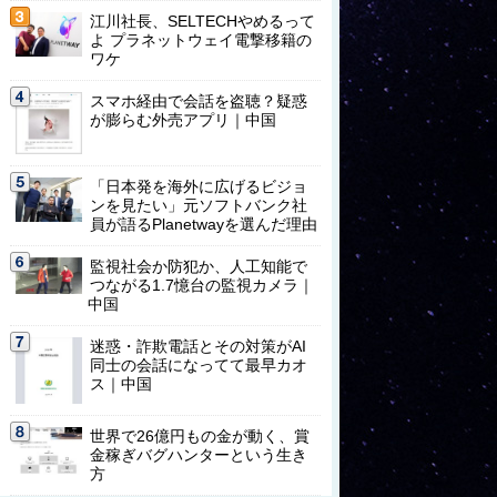
江川社長、SELTECHやめるって
よ プラネットウェイ電撃移籍の
ワケ
スマホ経由で会話を盗聴？疑惑
が膨らむ外売アプリ｜中国
「日本発を海外に広げるビジョ
ンを見たい」元ソフトバンク社
員が語るPlanetwayを選んだ理由
監視社会か防犯か、人工知能で
つながる1.7憶台の監視カメラ｜
中国
迷惑・詐欺電話とその対策がAI
同士の会話になってて最早カオ
ス｜中国
世界で26億円もの金が動く、賞
金稼ぎバグハンターという生き
方