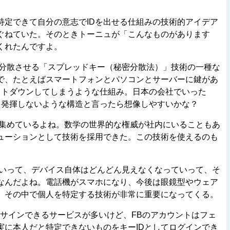
定できて自分の意志でIDを出せる仕組みの技術的アイデア
ぐねていた。そのときトーニュが「こんなものがあります
くれたんですよ。
分散させる「スプレッドキー（秘密分散法）」技術の一種な
で、たとえばスマートフォンとパソコンとサーバーに鍵があ
ットダウンしてしまうような仕組み。日本の会社でいった
を発揮しないような構造と言ったら想像しやすいかな？
集めているよね。数学の世界的な権威が社内にいることもあ
ューションとして技術を採用できた。この技術を使えるのも
いって、デバイス自体はどんどん見えなくなっていって、そ
なんだよね。電話機がスマホになり、今後は眼鏡型やウェア
。その中で個人を特定する技術が非常に重要になってくる。
てアサインできるサービスが多いけど、FBのアカウントはフェ
実に本人だと特定できないものをキーIDとしてログインでき