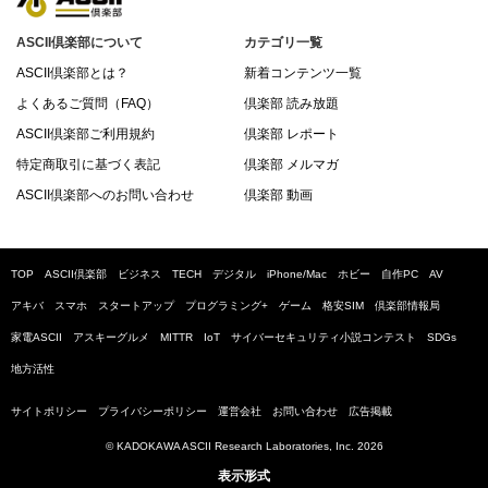
ASCII倶楽部について
カテゴリ一覧
ASCII倶楽部とは？
新着コンテンツ一覧
よくあるご質問（FAQ）
倶楽部 読み放題
ASCII倶楽部ご利用規約
倶楽部 レポート
特定商取引に基づく表記
倶楽部 メルマガ
ASCII倶楽部へのお問い合わせ
倶楽部 動画
TOP
ASCII倶楽部
ビジネス
TECH
デジタル
iPhone/Mac
ホビー
自作PC
AV
アキバ
スマホ
スタートアップ
プログラミング+
ゲーム
格安SIM
倶楽部情報局
家電ASCII
アスキーグルメ
MITTR
IoT
サイバーセキュリティ小説コンテスト
SDGs
地方活性
サイトポリシー
プライバシーポリシー
運営会社
お問い合わせ
広告掲載
© KADOKAWA ASCII Research Laboratories, Inc. 2026
表示形式