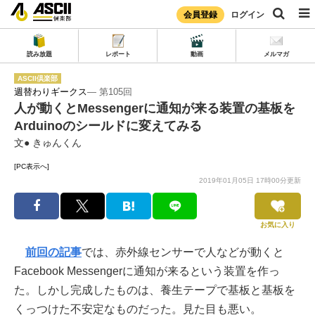
会員登録
ログイン
読み放題
レポート
動画
メルマガ
ASCII倶楽部
週替わりギークス
― 第105回
人が動くとMessengerに通知が来る装置の基板を
Arduinoのシールドに変えてみる
文● きゅんくん
[PC表示へ]
2019年01月05日 17時00分更新
お気に入り
前回の記事
では、赤外線センサーで人などが動くと
Facebook Messengerに通知が来るという装置を作っ
た。しかし完成したものは、養生テープで基板と基板を
くっつけた不安定なものだった。見た目も悪い。