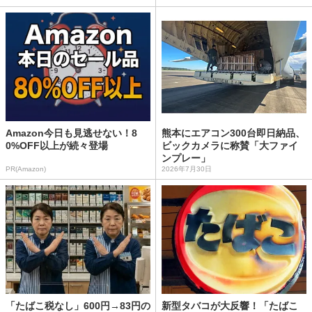
Amazon今日も見逃せない！8
熊本にエアコン300台即日納品、
0%OFF以上が続々登場
ビックカメラに称賛「大ファイ
ンプレー」
PR(Amazon)
2026年7月30日
「たばこ税なし」600円→83円の
新型タバコが大反響！「たばこ