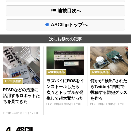
連載目次へ
ASCII.jpトップへ
次にお勧めの記事
ASCII倶楽部
ASCII倶楽部
ラズパイにROSをイ
何かが“検出”された
ASCII倶楽部
ンストールしたら
らTwitterに自動で
PTSDなどの治療に
次々とトラブルが発
投稿する防犯グッズ
活用するロボットた
生して超大変だった
を作る
ちを見てきた
2019年01月05日 17:00
2019年01月05日 17:00
2019年01月05日 17:00