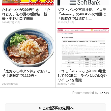
たれかつ丼が200円引き！ 「た
ソフトバンク宮川社長、ドコモ
れとん」初の夏の感謝祭、新
「ahamo」の40GBへの増量に
橋・中野北口で開催
「現時点では追従し...
2026年7月30日
2026年8月4日
「鬼おろし牛タン丼」がおいし
ドコモ「ahamo」が10GB増量
そ！夏限定で1110円～
して40GBに ライバルのUQや
ワイモバを意識...
2026年8月5日
2026年7月29日
Recommended by
この記事の先頭へ