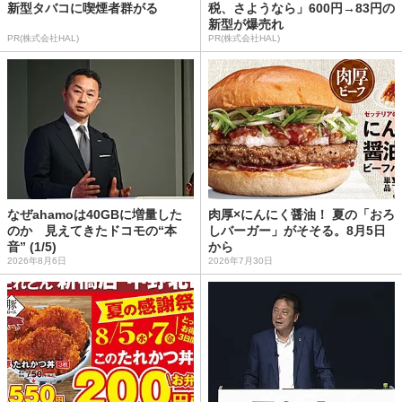
新型タバコに喫煙者群がる
税、さようなら」600円→83円の
新型が爆売れ
PR(株式会社HAL)
PR(株式会社HAL)
なぜahamoは40GBに増量した
肉厚×にんにく醤油！ 夏の「おろ
のか 見えてきたドコモの“本
しバーガー」がそそる。8月5日
音” (1/5)
から
2026年8月6日
2026年7月30日