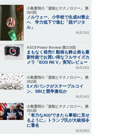
小島寛明の「規制とテクノロジー」 第
393回
ノルウェー、小学校で生成AI禁止
へ 学力低下で進む「脱デジタ
ル」
06月23日
ASCII Power Review 第318回
まもなく発売!! 動画も静止画も最
新性能でお買い得なフルサイズカ
メラ「EOS R6 V」実写レビュー
06月23日
小島寛明の「規制とテクノロジー」 第
392回
3メガバンクがステーブルコイ
ン、SBIと競争激化か
06月16日
小島寛明の「規制とテクノロジー」 第
391回
「有力なAIができたら事前に見せ
るように」トランプ氏が大統領令
に署名
06月09日