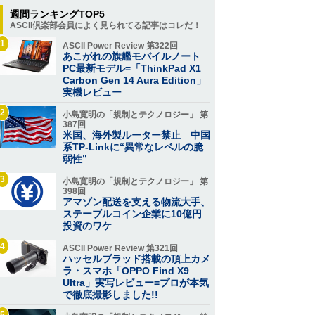
週間ランキングTOP5
ASCII倶楽部会員によく見られてる記事はコレだ！
1
ASCII Power Review 第322回
あこがれの旗艦モバイルノート
PC最新モデル=「ThinkPad X1
Carbon Gen 14 Aura Edition」
実機レビュー
2
小島寛明の「規制とテクノロジー」 第
387回
米国、海外製ルーター禁止 中国
系TP-Linkに“異常なレベルの脆
弱性”
3
小島寛明の「規制とテクノロジー」 第
398回
アマゾン配送を支える物流大手、
ステーブルコイン企業に10億円
投資のワケ
4
ASCII Power Review 第321回
ハッセルブラッド搭載の頂上カメ
ラ・スマホ「OPPO Find X9
Ultra」実写レビュー=プロが本気
で徹底撮影しました!!
5