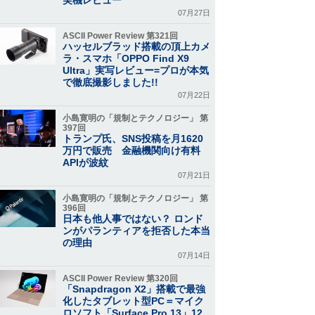
07月27日
ASCII Power Review 第321回
ハッセルブラッド搭載の頂上カメ
ラ・スマホ「OPPO Find X9
Ultra」実写レビュー=プロが本気
で徹底撮影しました!!
07月22日
小島寛明の「規制とテクノロジー」 第
397回
トランプ氏、SNS投稿を月1620
万円で販売 金融機関向け有料
APIが波紋
07月21日
小島寛明の「規制とテクノロジー」 第
396回
日本も他人事ではない？ ロンド
ンがパランティアを拒否した本当
の理由
07月14日
ASCII Power Review 第320回
「Snapdragon X2」搭載で最強
化したタブレット型PC＝マイク
ロソフト「Surface Pro 13」12