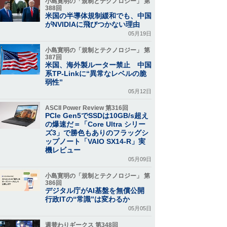
小島寛明の「規制とテクノロジー」 第
388回
米国の半導体規制緩和でも、中国
がNVIDIAに飛びつかない理由
05月19日
小島寛明の「規制とテクノロジー」 第
387回
米国、海外製ルーター禁止 中国
系TP-Linkに“異常なレベルの脆
弱性”
05月12日
ASCII Power Review 第316回
PCIe Gen5でSSDは10GB/s超え
の爆速だ＝「Core Ultra シリー
ズ3」で勝色もありのフラッグシ
ップノート「VAIO SX14-R」実
機レビュー
05月09日
小島寛明の「規制とテクノロジー」 第
386回
デジタル庁がAI基盤を無償公開
行政ITの“常識”は変わるか
05月05日
週替わりギークス 第348回