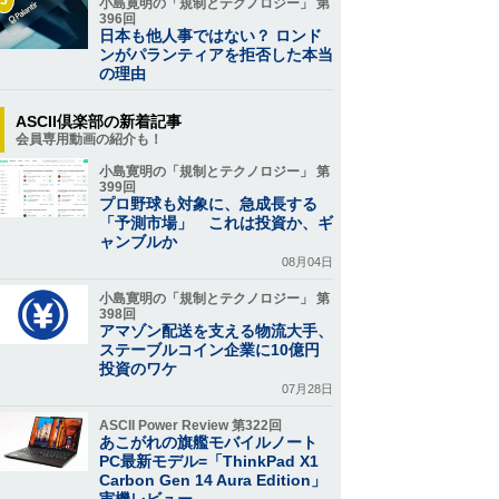
小島寛明の「規制とテクノロジー」 第
396回
日本も他人事ではない？ ロンド
ンがパランティアを拒否した本当
の理由
ASCII倶楽部の新着記事
会員専用動画の紹介も！
小島寛明の「規制とテクノロジー」 第
399回
プロ野球も対象に、急成長する
「予測市場」 これは投資か、ギ
ャンブルか
08月04日
小島寛明の「規制とテクノロジー」 第
398回
アマゾン配送を支える物流大手、
ステーブルコイン企業に10億円
投資のワケ
07月28日
ASCII Power Review 第322回
あこがれの旗艦モバイルノート
PC最新モデル=「ThinkPad X1
Carbon Gen 14 Aura Edition」
実機レビュー