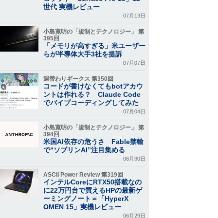
世代 実機レビュー
07月13日
小島寛明の「規制とテクノロジー」 第
395回
「メモリが高すぎる」米ユーザー
らが半導体大手3社を提訴
07月07日
週替わりギークス 第350回
コードが書けなくてもbotアカウ
ントは作れる？ Claude Code
でバイブコーディングしてみた
07月04日
小島寛明の「規制とテクノロジー」 第
394回
米国AI依存の危うさ Fable禁輸
で“ソブリンAI”注目集める
06月30日
ASCII Power Review 第319回
インテルCoreにRTX50搭載なの
に22万円台で買えるHPの最新ゲ
ーミングノート＝「HyperX
OMEN 15」実機レビュー
06月29日