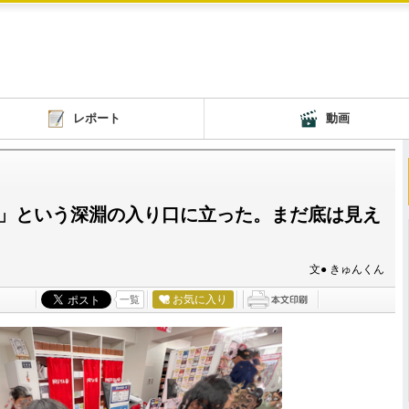
レポート
動画
」という深淵の入り口に立った。まだ底は見え
文● きゅんくん
お気に入り
一覧