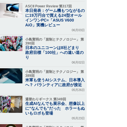
ASCII Power Review 第317回
本日発表：ゲーム機もつながるの
に19万円台で買える24型オール
インワンPC=「ASUS V600
AiO」実機レビュー
06月03日
小島寛明の「規制とテクノロジー」 第
390回
日本のユニコーンは8社どまり
政府目標「100社」への遠い道の
り
06月02日
小島寛明の「規制とテクノロジー」 第
389回
米軍も使うAIシステム、日本導入
へ？ パランティアに政府が接近
05月26日
週替わりギークス 第349回
生成AIなんでも展示会、想像以上
に“なんでも”だった ホラーもぬ
いもロボも登場
05月23日