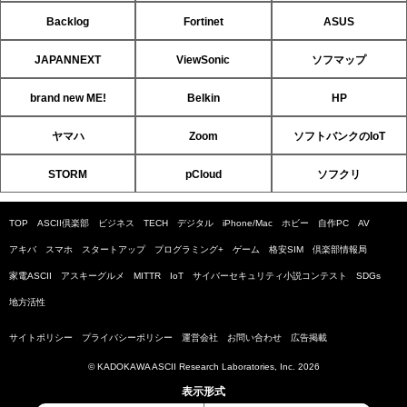
Backlog
Fortinet
ASUS
JAPANNEXT
ViewSonic
ソフマップ
brand new ME!
Belkin
HP
ヤマハ
Zoom
ソフトバンクのIoT
STORM
pCloud
ソフクリ
TOP
ASCII倶楽部
ビジネス
TECH
デジタル
iPhone/Mac
ホビー
自作PC
AV
アキバ
スマホ
スタートアップ
プログラミング+
ゲーム
格安SIM
倶楽部情報局
家電ASCII
アスキーグルメ
MITTR
IoT
サイバーセキュリティ小説コンテスト
SDGs
地方活性
サイトポリシー
プライバシーポリシー
運営会社
お問い合わせ
広告掲載
© KADOKAWA ASCII Research Laboratories, Inc. 2026
表示形式