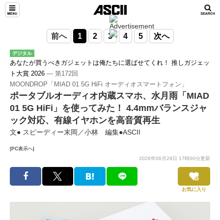
前へ
1
2
3
4
5
次へ
デジタル
あなたが買うべきガジェットは俺たちに選ばせてくれ！ 推しガジェッ
ト大賞 2026
― 第172回
MOONDROP「MIAD 01 5G HiFi オーディオスマートフォン」
ポータブルオーディオ内蔵スマホ、水月雨「MIAD
01 5G HiFi」を使ってみた！ 4.4mmバランスジャ
ック対応、有線イヤホンを高音質再生
文● スピーディー末岡／小林 編集●ASCII
[PC表示へ]
2026年06月29日 17時00分更新
お気に入り