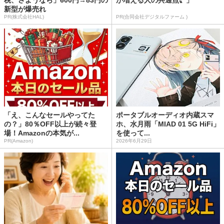
税、さようなら」600円→83円の
が増える人の共通点〟」
新型が爆売れ
PR(株式会社HAL)
PR(合同会社デジタルファーム )
「え、こんなセールやってた
ポータブルオーディオ内蔵スマ
の？」80％OFF以上が続々登
ホ、水月雨「MIAD 01 5G HiFi」
場！Amazonの本気が...
を使って...
PR(Amazon)
2026年6月29日