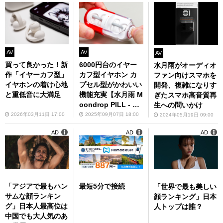
AV
AV
AV
買って良かった！新
6000円台のイヤー
水月雨がオーディオ
作「イヤーカフ型」
カフ型イヤホン カ
ファン向けスマホを
イヤホンの着け心地
プセル型がかわいい
開発、複雑になりす
と重低音に大満足
機能充実【水月雨 M
ぎたスマホ高音質再
oondrop PILL - カ
生への問いかけ
プセル】
2026年03月11日 17:00
2025年09月07日 18:00
2024年05月19日 09:00
AD
AD
AD
「アジアで最もハン
最短5分で接続
「世界で最も美しい
サムな顔ランキン
顔ランキング」日本
グ」日本人最高位は
人トップは誰？
中国でも大人気のあ