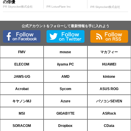
の俳優
PR Skyrocket株式会社
PR LotusFlare Inc
PR Skyrocket株式会社
公式アカウントをフォローして最新情報を手に入れよう
FMV
mouse
マカフィー
ELECOM
iiyama PC
HUAWEI
JAWS-UG
AMD
kintone
Acrobat
Sycom
ASUS ROG
キヤノンMJ
Azure
パソコンSEVEN
MSI
GIGABYTE
ASRock
SORACOM
Dropbox
CData