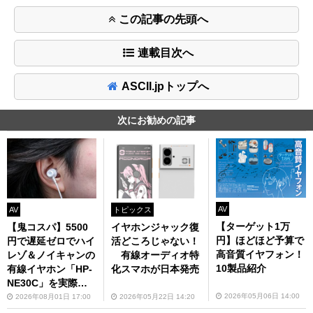
この記事の先頭へ
連載目次へ
ASCII.jpトップへ
次にお勧めの記事
AV
AV
トピックス
【ターゲット1万
【鬼コスパ】5500
イヤホンジャック復
円】ほどほど予算で
円で遅延ゼロでハイ
活どころじゃない！
高音質イヤフォン！
レゾ＆ノイキャンの
有線オーディオ特
10製品紹介
有線イヤホン「HP-
化スマホが日本発売
NE30C」を実際に
着けてみたけど有能
2026年05月06日 14:00
2026年08月01日 17:00
2026年05月22日 14:20
すぎた