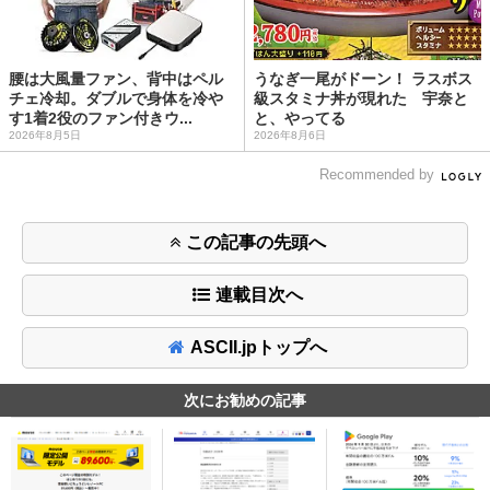
腰は大風量ファン、背中はペル
うなぎ一尾がドーン！ ラスボス
チェ冷却。ダブルで身体を冷や
級スタミナ丼が現れた 宇奈と
す1着2役のファン付きウ...
と、やってる
2026年8月5日
2026年8月6日
Recommended by
この記事の先頭へ
連載目次へ
ASCII.jpトップへ
次にお勧めの記事