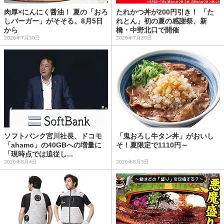
肉厚×にんにく醤油！ 夏の「おろ
たれかつ丼が200円引き！ 「た
しバーガー」がそそる。8月5日
れとん」初の夏の感謝祭、新
から
橋・中野北口で開催
2026年7月30日
2026年7月30日
ソフトバンク宮川社長、ドコモ
「鬼おろし牛タン丼」がおいし
「ahamo」の40GBへの増量に
そ！夏限定で1110円～
「現時点では追従し...
2026年8月4日
2026年8月5日