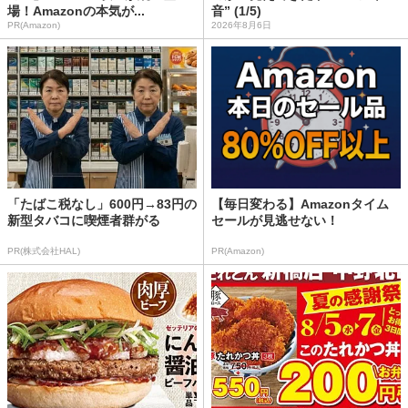
場！Amazonの本気が...
音” (1/5)
PR(Amazon)
2026年8月6日
「たばこ税なし」600円→83円の
【毎日変わる】Amazonタイム
新型タバコに喫煙者群がる
セールが見逃せない！
PR(株式会社HAL)
PR(Amazon)