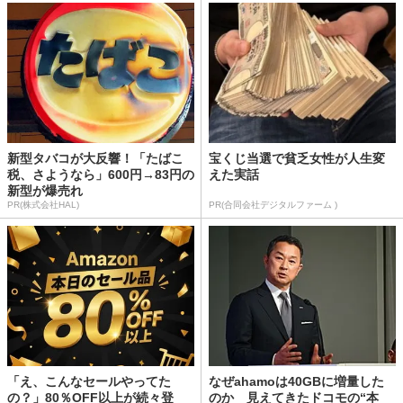
新型タバコが大反響！「たばこ
宝くじ当選で貧乏女性が人生変
税、さようなら」600円→83円の
えた実話
新型が爆売れ
PR(株式会社HAL)
PR(合同会社デジタルファーム )
「え、こんなセールやってた
なぜahamoは40GBに増量した
の？」80％OFF以上が続々登
のか 見えてきたドコモの“本