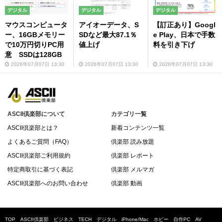
デジタル
デジタル
デジタル
マウスコンピュータ
アイオーデータ、S
【訂正あり】Googl
ー、16GBメモリー
SDなど最大87.1％
e Play、日本で手数
で10万円切りPC用
値上げ
料を引き下げ
意 SSDは128GB
2026年07月07日 13:30
2026年07月07日 13:30
2026年07月07日 13:30
ASCII倶楽部について
カテゴリ一覧
ASCII倶楽部とは？
新着コンテンツ一覧
よくあるご質問（FAQ）
倶楽部 読み放題
ASCII倶楽部ご利用規約
倶楽部 レポート
特定商取引に基づく表記
倶楽部 メルマガ
ASCII倶楽部へのお問い合わせ
倶楽部 動画
TOP
ASCII倶楽部
ビジネス
TECH
デジタル
iPhone/Mac
ホビー
自作PC
AV