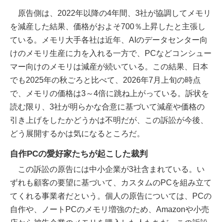
原告側は、2022年以降の4年間、3社が協調してメモリ
を減産した結果、価格がおよそ700％上昇したと主張し
ている。メモリ大手各社は近年、AIのデータセンター向
けのメモリ生産に力を入れる一方で、PCなどコンシュー
マー向けのメモリは減産が続いている。この結果、日本
でも2025年の秋ごろと比べて、2026年7月上旬の時点
で、メモリの価格は3～4倍に跳ね上がっている。訴状を
読む限り、3社が明らかな合意に基づいて減産や価格の
引き上げをしたかどうかは不明だが、この訴訟が今後、
どう展開するかは気になるところだ。
自作PCの愛好家たちが起こした裁判
この訴訟の原告には中小企業が3社含まれている。い
ずれも顧客の要望に基づいて、カスタムのPCを組み立て
てくれる事業者だという。個人の原告については、PCの
自作や、ノートPCのメモリ増強のため、Amazonや小売