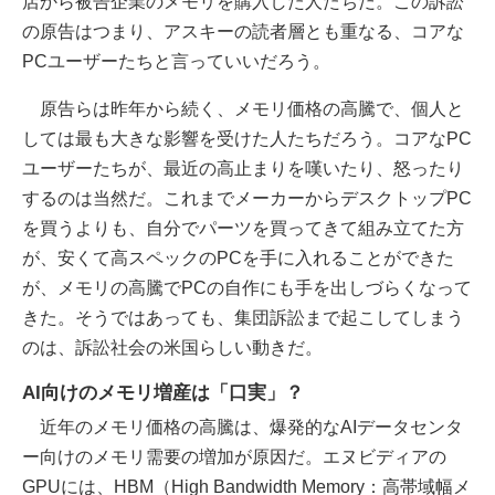
店から被告企業のメモリを購入した人たちだ。この訴訟
の原告はつまり、アスキーの読者層とも重なる、コアな
PCユーザーたちと言っていいだろう。
原告らは昨年から続く、メモリ価格の高騰で、個人と
しては最も大きな影響を受けた人たちだろう。コアなPC
ユーザーたちが、最近の高止まりを嘆いたり、怒ったり
するのは当然だ。これまでメーカーからデスクトップPC
を買うよりも、自分でパーツを買ってきて組み立てた方
が、安くて高スペックのPCを手に入れることができた
が、メモリの高騰でPCの自作にも手を出しづらくなって
きた。そうではあっても、集団訴訟まで起こしてしまう
のは、訴訟社会の米国らしい動きだ。
AI向けのメモリ増産は「口実」？
近年のメモリ価格の高騰は、爆発的なAIデータセンタ
ー向けのメモリ需要の増加が原因だ。エヌビディアの
GPUには、HBM（High Bandwidth Memory：高帯域幅メ