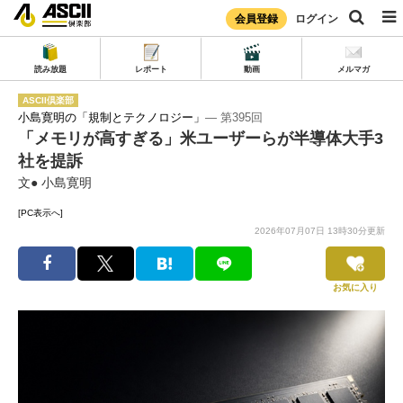
会員登録
ログイン
読み放題
レポート
動画
メルマガ
ASCII倶楽部
小島寛明の「規制とテクノロジー」
― 第395回
「メモリが高すぎる」米ユーザーらが半導体大手3
社を提訴
文● 小島寛明
[PC表示へ]
2026年07月07日 13時30分更新
お気に入り