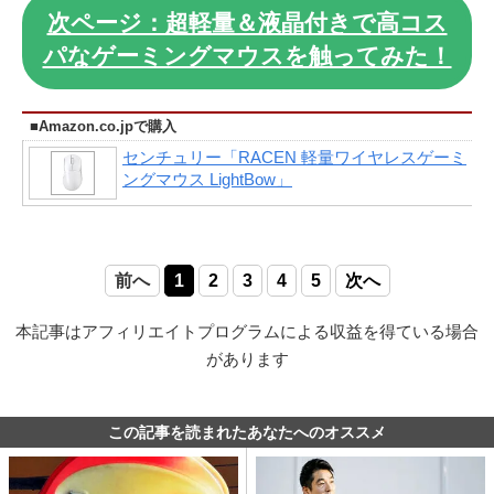
次ページ：超軽量＆液晶付きで高コス
パなゲーミングマウスを触ってみた！
■Amazon.co.jpで購入
センチュリー「RACEN 軽量ワイヤレスゲーミ
ングマウス LightBow」
前へ
1
2
3
4
5
次へ
本記事はアフィリエイトプログラムによる収益を得ている場合
があります
この記事を読まれたあなたへのオススメ