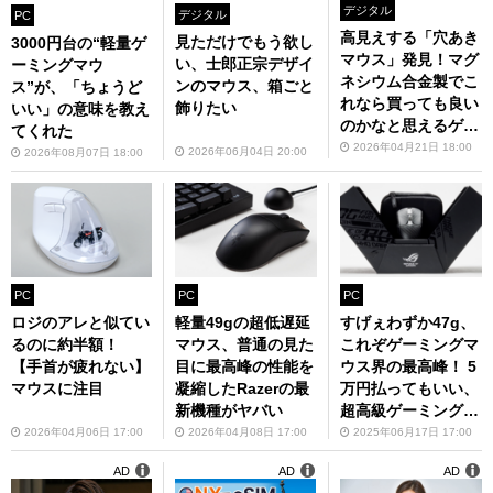
デジタル
デジタル
PC
高見えする「穴あき
見ただけでもう欲し
3000円台の“軽量ゲ
マウス」発見！マグ
い、士郎正宗デザイ
ーミングマウ
ネシウム合金製でこ
ンのマウス、箱ごと
ス”が、「ちょうど
れなら買っても良い
飾りたい
いい」の意味を教え
のかなと思えるゲー
てくれた
ミングマウス
2026年04月21日 18:00
2026年06月04日 20:00
2026年08月07日 18:00
PC
PC
PC
ロジのアレと似てい
軽量49gの超低遅延
すげぇわずか47g、
るのに約半額！
マウス、普通の見た
これぞゲーミングマ
【手首が疲れない】
目に最高峰の性能を
ウス界の最高峰！ 5
マウスに注目
凝縮したRazerの最
万円払ってもいい、
新機種がヤバい
超高級ゲーミングマ
ウス
2026年04月06日 17:00
2026年04月08日 17:00
2025年06月17日 17:00
AD
AD
AD