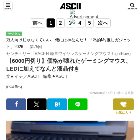
前へ
1
2
3
4
5
次へ
デジタル
万人向けじゃなくていい、俺には神なんだ！ 「私的My推しガジェッ
ト」2026
― 第75回
センチュリー「RACEN 軽量ワイヤレスゲーミングマウス LightBow」
【6000円切り】価格が壊れたゲーミングマウス、
LEDに加えてなんと液晶付き
文● イチ／ASCII 編集⚫︎ASCII
[PC表示へ]
2026年06月15日 18時00分更新
お気に入り