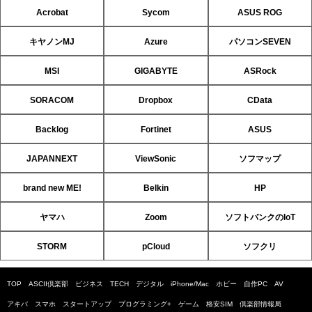
Acrobat
Sycom
ASUS ROG
キヤノンMJ
Azure
パソコンSEVEN
MSI
GIGABYTE
ASRock
SORACOM
Dropbox
CData
Backlog
Fortinet
ASUS
JAPANNEXT
ViewSonic
ソフマップ
brand new ME!
Belkin
HP
ヤマハ
Zoom
ソフトバンクのIoT
STORM
pCloud
ソフクリ
TOP
ASCII倶楽部
ビジネス
TECH
デジタル
iPhone/Mac
ホビー
自作PC
AV
アキバ
スマホ
スタートアップ
プログラミング+
ゲーム
格安SIM
倶楽部情報局