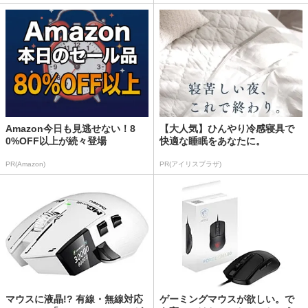
Amazon今日も見逃せない！8
【大人気】ひんやり冷感寝具で
0%OFF以上が続々登場
快適な睡眠をあなたに。
PR(Amazon)
PR(アイリスプラザ)
マウスに液晶!? 有線・無線対応
ゲーミングマウスが欲しい。で