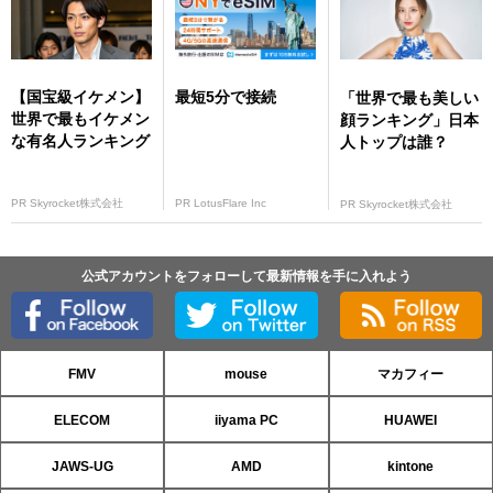
【国宝級イケメン】
最短5分で接続
「世界で最も美しい
世界で最もイケメン
顔ランキング」日本
な有名人ランキング
人トップは誰？
PR Skyrocket株式会社
PR LotusFlare Inc
PR Skyrocket株式会社
公式アカウントをフォローして最新情報を手に入れよう
FMV
mouse
マカフィー
ELECOM
iiyama PC
HUAWEI
JAWS-UG
AMD
kintone