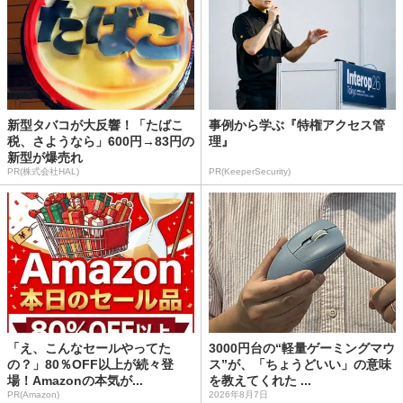
新型タバコが大反響！「たばこ
事例から学ぶ『特権アクセス管
税、さようなら」600円→83円の
理』
新型が爆売れ
PR(株式会社HAL)
PR(KeeperSecurity)
「え、こんなセールやってた
3000円台の“軽量ゲーミングマウ
の？」80％OFF以上が続々登
ス”が、「ちょうどいい」の意味
場！Amazonの本気が...
を教えてくれた ...
PR(Amazon)
2026年8月7日