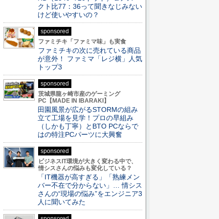
クト比77：36って聞きなじみない
けど使いやすいの？
sponsored
ファミチキ「ファミマ味」も実食
ファミチキの次に売れている商品
が意外！ ファミマ「レジ横」人気
トップ3
sponsored
茨城県龍ヶ崎市産のゲーミング
PC【MADE IN IBARAKI】
田園風景が広がるSTORMの組み
立て工場を見学！プロの早組み
（しかも丁寧）とBTO PCならで
はの特注PCパーツに大興奮
sponsored
ビジネスIT環境が大きく変わる中で、
情シスさんの悩みも変化している？
「IT機器が高すぎる」「熟練メン
バー不在で分からない」… 情シス
さんの“現場の悩み”をエンジニア3
人に聞いてみた
sponsored