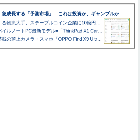
、急成長する「予測市場」 これは投資か、ギャンブルか
アマゾン配送を支える物流大手、ステーブルコイン企業に10億円投資のワケ
あこがれの旗艦モバイルノートPC最新モデル=「ThinkPad X1 Carbon Gen 14 Aura Edition」実機レビュー
ハッセルブラッド搭載の頂上カメラ・スマホ「OPPO Find X9 Ultra」実写レビュー=プロが本気で徹底撮影しました!!