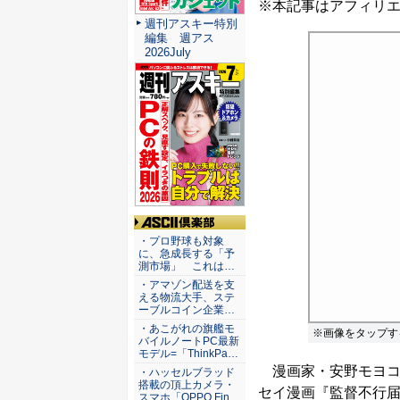
※本記事はアフィリ
週刊アスキー特別
編集 週アス
2026July
ASCII倶楽部
・プロ野球も対象
に、急成長する「予
測市場」 これは…
・アマゾン配送を支
える物流大手、ステ
ーブルコイン企業…
・あこがれの旗艦モ
※画像をタップす
バイルノートPC最新
モデル=「ThinkPa…
漫画家・安野モヨコ
・ハッセルブラッド
搭載の頂上カメラ・
セイ漫画『監督不行届
スマホ「OPPO Fin…