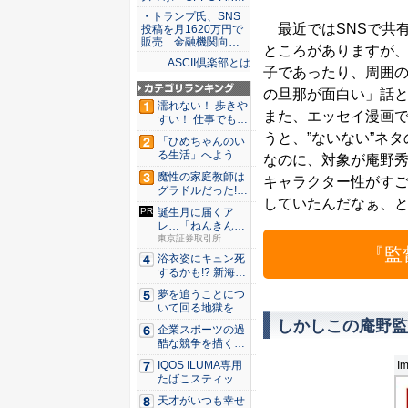
・トランプ氏、SNS
最近ではSNSで共
投稿を月1620万円で
販売 金融機関向…
ところがありますが
ASCII倶楽部とは
子であったり、周囲
の旦那が面白い」話
濡れない！ 歩きや
また、エッセイ漫画で
すい！ 仕事でも履
ける...
うと、”ないない”ネ
「ひめちゃんのい
る生活」へようこ
なのに、対象が庵野
そ！ 「...
魔性の家庭教師は
キャラクター性がす
グラドルだった!?
していたんだなぁ、
村雨...
誕生月に届くア
レ…「ねんきん定
期便」をし...
東京証券取引所
『監
浴衣姿にキュン死
するかも!? 新海ま
きが...
夢を追うことにつ
いて回る地獄を描
く『二階...
しかしこの庵野監
企業スポーツの過
酷な競争を描く『J
JM ...
Im
IQOS ILUMA専用
たばこスティッ
ク...
天才がいつも幸せ