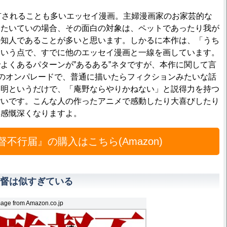
有されることも多いエッセイ漫画。主婦漫画家のお家芸的な
、たいていの場合、その面白の対象は、ペットであったり我が
の知人であることが多いと思います。しかるに本作は、「うち
という点で、すでに他のエッセイ漫画と一線を画しています。
よくあるパターンが”あるある”ネタですが、本作に関して言
タのオンパレードで、普通に描いたらフィクションみたいな話
秀明というだけで、「庵野ならやりかねない」と説得力を持つ
ごいです。こんな人の作ったアニメで感動したり大喜びしたり
と感慨深くなりますよ。
督不行届』の購入はこちら(Amazon)
督は似すぎている
age from Amazon.co.jp