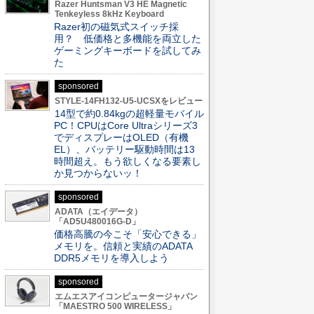
Razer Huntsman V3 HE Magnetic
Tenkeyless 8kHz Keyboard
Razer初の磁気式スイッチ採
用？ 低価格と多機能を両立した
ゲーミングキーボードを試してみ
た
sponsored
STYLE-14FH132-U5-UCSXをレビュー
14型で約0.84kgの超軽量モバイル
PC！CPUはCore Ultraシリーズ3
でディスプレーはOLED（有機
EL）、バッテリー駆動時間は13
時間超え。もう欲しくなる要素し
か見つからないッ！
sponsored
ADATA（エイデータ）
「AD5U480016G-D」
価格高騰の今こそ「安心できる」
メモリを。信頼と実績のADATA
DDR5メモリを導入しよう
sponsored
エムエスアイコンピュータージャパン
「MAESTRO 500 WIRELESS」