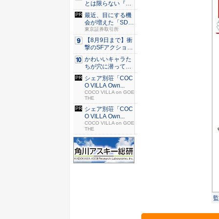
とは限らない『ダ
イヤモン...
最近、目にする機
会が増えた「SDG
s」っ...
東京証券取引所
【8月9日まで】衝
撃のSFアクション
『G...
かわいいキャラた
ちが穴に潜ってひ
どい目に...
シェア別荘「COC
O VILLA Own...
COCO VILLA on GOE
THE
シェア別荘「COC
O VILLA Own...
COCO VILLA on GOE
THE
監