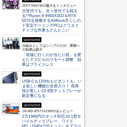
ZEFT R65YBの魅力をインタビュー
次世代でも、次々世代でも戦え
る!?Ryzen 9 9950X3D2＆RTX
5070を搭載するASRock尽くしの
ド安定ゲーミングPCはクリエイ
ティブな作業もどんとこい
sponsored
仕組みとしてはシンプルだが、業務へ
の効果は絶大
「現場に行くのが当たり前」を変
えたアズビルのリモート調整 効
果はプライスレス
sponsored
USB-Cも120Hzもピボットも。い
ま欲しい機能が全部入り！ 色再
現が美しい23.8型ディスプレーが
新定番になる
sponsored
JN-MD-IPST101WHDをレビュー
2万1980円のタッチ対応10.1型モ
バイルディスプレー、ワイド
HD（1540×720ドット）＆アスペ