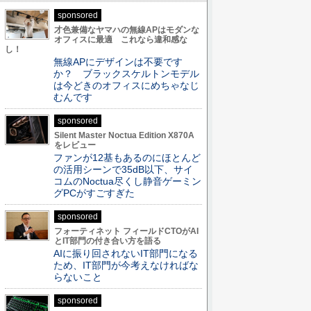
sponsored
才色兼備なヤマハの無線APはモダンな
オフィスに最適 これなら違和感な
し！
無線APにデザインは不要です
か？ ブラックスケルトンモデル
は今どきのオフィスにめちゃなじ
むんです
sponsored
Silent Master Noctua Edition X870A
をレビュー
ファンが12基もあるのにほとんど
の活用シーンで35dB以下、サイ
コムのNoctua尽くし静音ゲーミン
グPCがすごすぎた
sponsored
フォーティネット フィールドCTOがAI
とIT部門の付き合い方を語る
AIに振り回されないIT部門になる
ため、IT部門が今考えなければな
らないこと
sponsored