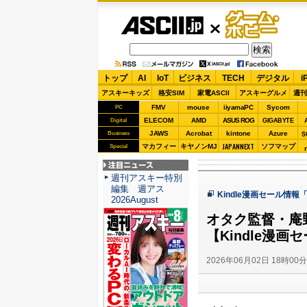
ASCII.jp
ゲーム・
ホビー
トップ
AI
IoT
ビジネス
TECH
デジタル
i
アスキーキッズ
格安SIM
家電ASCII
アスキーグルメ
週刊
FMV
mouse
iiyamaPC
Sycom
PC
ELECOM
AMD
ASUS ROG
Digital
GIGABYTE
JAWS
Acrobat
kintone
Azure
Business
S
JAPANNEXT
マカフィー
キヤノンMJ
ソフマップ
Special
注目ニュース
週刊アスキー特別
編集 週アス
Kindle漫画セール情報
2026August
オタク監督・庵
【Kindle漫画
2026年06月02日 18時00