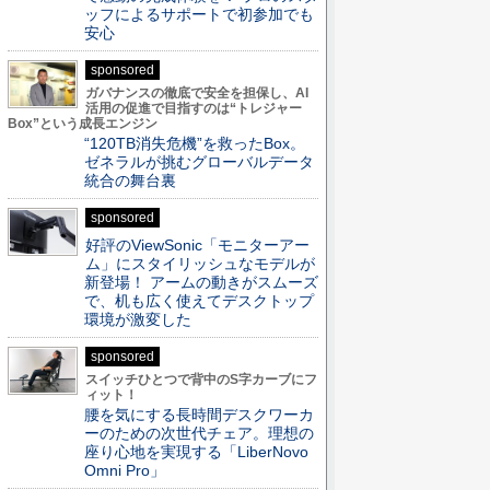
ッフによるサポートで初参加でも
安心
sponsored
ガバナンスの徹底で安全を担保し、AI
活用の促進で目指すのは“トレジャー
Box”という成長エンジン
“120TB消失危機”を救ったBox。
ゼネラルが挑むグローバルデータ
統合の舞台裏
sponsored
好評のViewSonic「モニターアー
ム」にスタイリッシュなモデルが
新登場！ アームの動きがスムーズ
で、机も広く使えてデスクトップ
環境が激変した
sponsored
スイッチひとつで背中のS字カーブにフ
ィット！
腰を気にする長時間デスクワーカ
ーのための次世代チェア。理想の
座り心地を実現する「LiberNovo
Omni Pro」