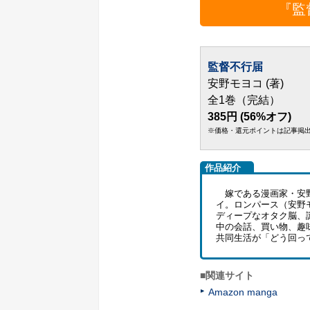
『監
監督不行届
安野モヨコ (著)
全1巻（完結）
385円 (56%オフ)
※価格・還元ポイントは記事掲
作品紹介
嫁である漫画家・安野
イ。ロンパース（安野
ディープなオタク脳、
中の会話、買い物、趣
共同生活が「どう回っ
■関連サイト
Amazon manga