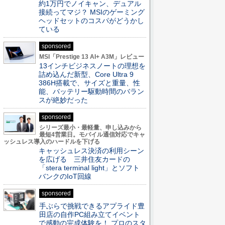
約1万円でノイキャン、デュアル
接続ってマジ？ MSIのゲーミング
ヘッドセットのコスパがどうかし
ている
sponsored
MSI「Prestige 13 AI+ A3M」レビュー
13インチビジネスノートの理想を
詰め込んだ新型、Core Ultra 9
386H搭載で、サイズと重量、性
能、バッテリー駆動時間のバラン
スが絶妙だった
sponsored
シリーズ最小・最軽量、申し込みから
最短4営業日。モバイル通信対応でキャ
ッシュレス導入のハードルを下げる
キャッシュレス決済の利用シーン
を広げる 三井住友カードの
「stera terminal light」とソフト
バンクのIoT回線
sponsored
手ぶらで挑戦できるアプライド豊
田店の自作PC組み立てイベント
で感動の完成体験を！ プロのスタ