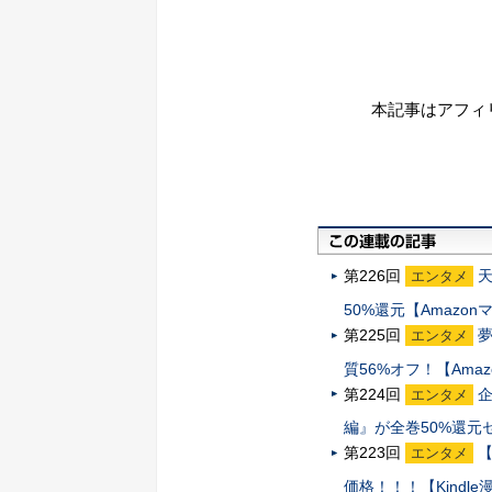
本記事はアフィ
第226回
エンタメ
50%還元【Amazo
第225回
エンタメ
質56%オフ！【Ama
第224回
エンタメ
編』が全巻50%還元
第223回
【
エンタメ
価格！！！【Kindl