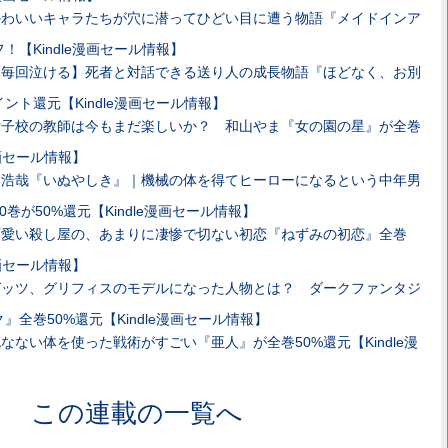
かわいいキャラたちが穴に潜ってひどい目に遭う物語『メイドインア
！【Kindle漫画セール情報】
【毎回泣ける】死者と対話できる送り人の成長物語『ほどなく、お別
ント還元【Kindle漫画セール情報】
女子校の教師は今もまだ楽しいか？ 和山やま『女の園の星』が全巻
漫画セール情報】
奥浩哉『いぬやしき』｜機械の体を得てヒーローになるという中年男
巻が50%還元【Kindle漫画セール情報】
可愛い殺し屋の、あまりに凄惨で切ない初恋『ねずみの初恋』全巻
漫画セール情報】
ガッツ、グリフィスのモデルになった人物とは？ ダークファンタジ
全巻50%還元【Kindle漫画セール情報】
なない体を使った戦術がすごい『亜人』が全巻50%還元【Kindle漫
この連載の一覧へ