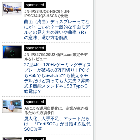
sponsored
JN-IPS34UQ2-HSC6とJN-
IPSC34UQ2-HSC6で比較
曲面（湾曲）ディスプレーってな
にがすごいの？一般的な平面モデ
ルとの見え方の違いや曲率（R）
の意味、選び方を解説
sponsored
JN-IPS27G120U2 価格.com限定モデ
ルをレビュー
27型4K・120Hzゲーミングディス
プレーが破格の3万円切り！PCで
もPS5でもSwitch 2でも使えるモ
デルだけど買っても大丈夫？昇降
式多機能スタンドやUSB Typc-C
給電は？
sponsored
AIによる運用自動化は、企業が生き残
るための必須条件
属人化、人手不足、アラートだら
け 「FortiSOC」が目指す次世代
SOC改革
sponsored