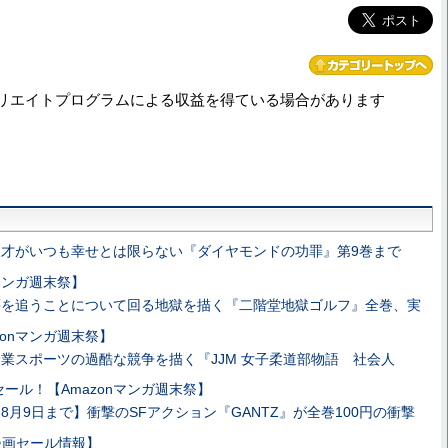
リエイトプログラムによる収益を得ている場合があります
天才がいつも幸せとは限らない『ダイヤモンドの功罪』第9巻まで
nマンガ週末祭】
夢を追うことについて回る地獄を描く『二階堂地獄ゴルフ』全巻、実
zonマンガ週末祭】
企業スポーツの過酷な競争を描く『JJM 女子柔道部物語 社会人
セール！【Amazonマンガ週末祭】
8月9日まで】衝撃のSFアクション『GANTZ』が全巻100円の衝撃
e漫画セール情報】