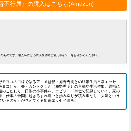
督不行届』の購入はこちら(Amazon)
出のものです。購入時には必ず現在価格と還元ポイントをお確かめください。
モヨコの目線で語るアニメ監督・庵野秀明との結婚生活日常エッセ
モヨコ）が、夫・カントクくん（庵野秀明）の言動や生活習慣、異様に
謎のこだわり、日常の小事件を、エピソード単位で記録していく。家の
味、仕事の合間に起きるすれ違いと歩み寄りが積み重なり、夫婦という
ているのか」が見えてくる短編エッセイ漫画。