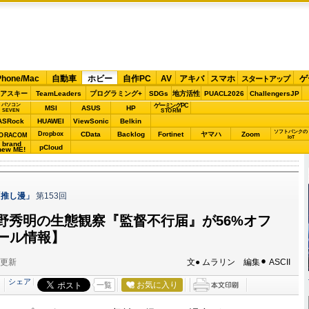
Phone/Mac
自動車
ホビー
自作PC
AV
アキバ
スマホ
ゲ
スタートアップ
アスキー
TeamLeaders
プログラミング+
SDGs
地方活性
PUACL2026
ChallengersJP
パソコン
ゲーミングPC
MSI
ASUS
HP
STORM
SEVEN
ASRock
HUAWEI
ViewSonic
Belkin
ソフトバンクの
Dropbox
CData
Backlog
Fortinet
ヤマハ
Zoom
ORACOM
IoT
brand
pCloud
new ME!
「推し漫」
第153回
野秀明の生態観察『監督不行届』が56%オフ
セール情報】
分更新
文● ムラリン 編集⚫︎ ASCII
シェア
お気に入り
一覧