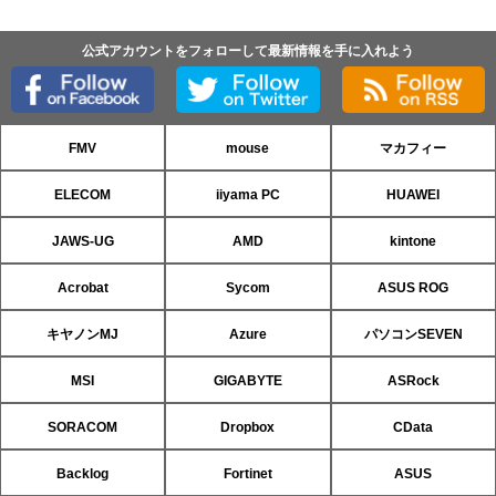
公式アカウントをフォローして最新情報を手に入れよう
FMV
mouse
マカフィー
ELECOM
iiyama PC
HUAWEI
JAWS-UG
AMD
kintone
Acrobat
Sycom
ASUS ROG
キヤノンMJ
Azure
パソコンSEVEN
MSI
GIGABYTE
ASRock
SORACOM
Dropbox
CData
Backlog
Fortinet
ASUS