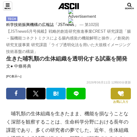
TECH
科学技術振興機構の広報誌「JSTnews」
― 第102回
【JSTnews6月号掲載】戦略的創造研究推進事業CREST 研究課題「腸
－脳機能コネクトミクスによる腸内感覚の機能解明と操作」／創発的
研究支援事業 研究課題「ライブ透明化法を用いた大規模イメージング
技術基盤の構築」
生きた哺乳類の生体組織を透明化する試薬を開発
文● 中條将典
[PC表示へ]
2026年06月11日 12時00分更新
お気に入り
哺乳類の生体組織を生きたまま、機能を損なうことな
く深部を観察することは、生命科学分野における長年の
課題であり、多くの研究者の夢でした。近年、生体組織