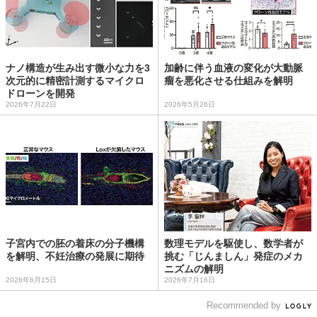
ナノ構造が生み出す微小な力を3
加齢に伴う血液の変化が大動脈
次元的に精密計測するマイクロ
瘤を悪化させる仕組みを解明
ドローンを開発
2026年7月22日
2026年5月26日
子宮内での胚の着床の分子機構
数理モデルを駆使し、数学者が
を解明、不妊治療の発展に期待
挑む「じんましん」発症のメカ
ニズムの解明
2026年6月15日
2026年7月16日
Recommended by