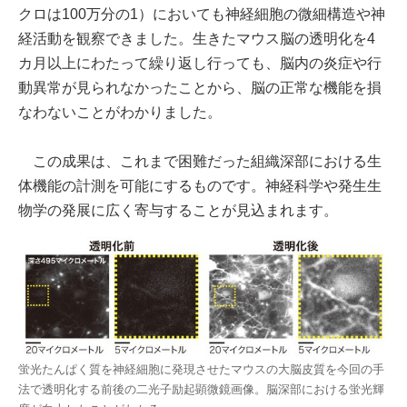
クロは100万分の1）においても神経細胞の微細構造や神
経活動を観察できました。生きたマウス脳の透明化を4
カ月以上にわたって繰り返し行っても、脳内の炎症や行
動異常が見られなかったことから、脳の正常な機能を損
なわないことがわかりました。
この成果は、これまで困難だった組織深部における生
体機能の計測を可能にするものです。神経科学や発生生
物学の発展に広く寄与することが見込まれます。
蛍光たんぱく質を神経細胞に発現させたマウスの大脳皮質を今回の手
法で透明化する前後の二光子励起顕微鏡画像。脳深部における蛍光輝