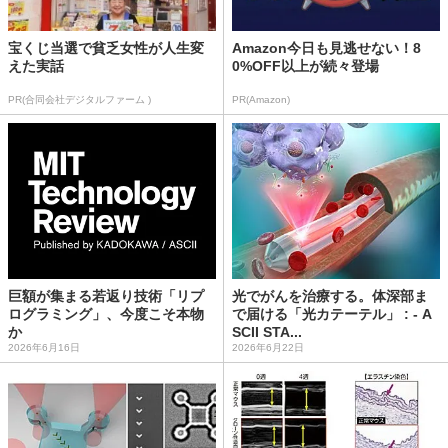
宝くじ当選で貧乏女性が人生変
Amazon今日も見逃せない！8
えた実話
0%OFF以上が続々登場
PR(合同会社デジタルファーム )
PR(Amazon)
巨額が集まる若返り技術「リプ
光でがんを治療する。体深部ま
ログラミング」、今度こそ本物
で届ける「光カテーテル」 : - A
か
SCII STA...
2026年6月16日
2026年6月22日