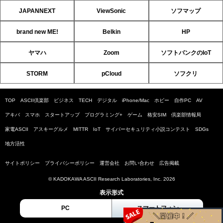
JAPANNEXT
ViewSonic
ソフマップ
brand new ME!
Belkin
HP
ヤマハ
Zoom
ソフトバンクのIoT
STORM
pCloud
ソフクリ
TOP
ASCII倶楽部
ビジネス
TECH
デジタル
iPhone/Mac
ホビー
自作PC
AV
アキバ
スマホ
スタートアップ
プログラミング+
ゲーム
格安SIM
倶楽部情報局
家電ASCII
アスキーグルメ
MITTR
IoT
サイバーセキュリティ小説コンテスト
SDGs
地方活性
サイトポリシー
プライバシーポリシー
運営会社
お問い合わせ
広告掲載
© KADOKAWA ASCII Research Laboratories, Inc. 2026
表示形式
PC
スマートフォン