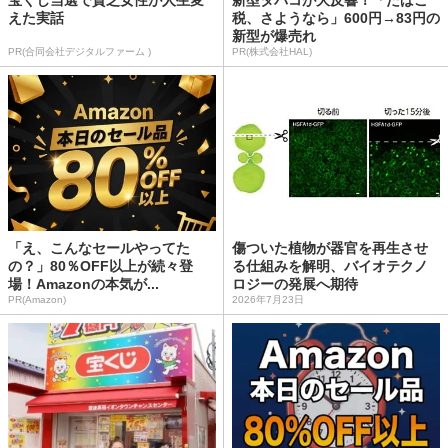
えた実話
税、さようなら」600円→83円の
新型が爆売れ
PR(合同会社デジタルファーム )
PR(株式会社HAL)
「え、こんなセールやってた
傷ついた植物が器官を再生させ
の？」80％OFF以上が続々登
る仕組みを解明、バイオテクノ
場！Amazonの本気が...
ロジーの発展へ期待
PR(Amazon)
2026年7月23日