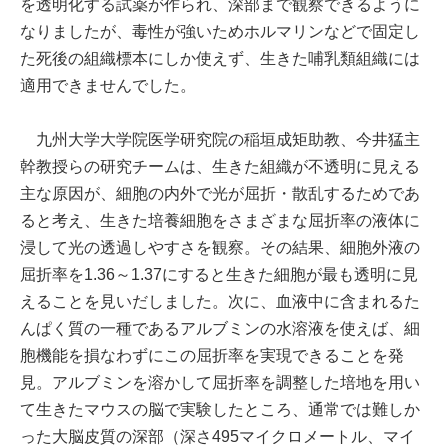
を透明化する試薬が作られ、深部まで観察できるように
なりましたが、毒性が強いためホルマリンなどで固定し
た死後の組織標本にしか使えず、生きた哺乳類組織には
適用できませんでした。
九州大学大学院医学研究院の稲垣成矩助教、今井猛主
幹教授らの研究チームは、生きた組織が不透明に見える
主な原因が、細胞の内外で光が屈折・散乱するためであ
ると考え、生きた培養細胞をさまざまな屈折率の液体に
浸して光の透過しやすさを観察。その結果、細胞外液の
屈折率を1.36～1.37にすると生きた細胞が最も透明に見
えることを見いだしました。次に、血液中に含まれるた
んぱく質の一種であるアルブミンの水溶液を使えば、細
胞機能を損なわずにこの屈折率を実現できることを発
見。アルブミンを溶かして屈折率を調整した培地を用い
て生きたマウスの脳で実験したところ、通常では難しか
った大脳皮質の深部（深さ495マイクロメートル、マイ