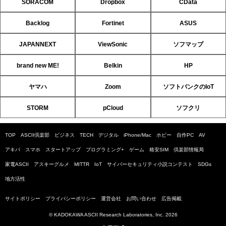
SORACOM
Dropbox
CData
Backlog
Fortinet
ASUS
JAPANNEXT
ViewSonic
ソフマップ
brand new ME!
Belkin
HP
ヤマハ
Zoom
ソフトバンクのIoT
STORM
pCloud
ソフクリ
TOP
ASCII倶楽部
ビジネス
TECH
デジタル
iPhone/Mac
ホビー
自作PC
AV
アキバ
スマホ
スタートアップ
プログラミング+
ゲーム
格安SIM
倶楽部情報局
家電ASCII
アスキーグルメ
MITTR
IoT
サイバーセキュリティ小説コンテスト
SDGs
地方活性
サイトポリシー
プライバシーポリシー
運営会社
お問い合わせ
広告掲載
© KADOKAWA ASCII Research Laboratories, Inc. 2026