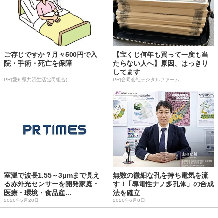
ご存じですか？月々500円で入
【宝くじ何年も買って一度も当
院・手術・死亡を保障
たらない人へ】原因、はっきり
してます
PR(愛知県共済生活協同組合)
PR(合同会社デジタルファーム )
室温で波長1.55～3μmまで見え
無数の微細な孔を持ち電気を流
る赤外光センサーを開発家庭・
す！ ｢導電性ナノ多孔体」の合成
医療・環境・食品産...
法を確立
2026年5月20日
2026年6月8日