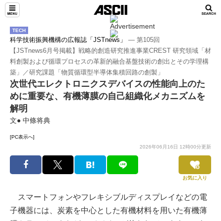
TECH
科学技術振興機構の広報誌「JSTnews」
― 第105回
【JSTnews6月号掲載】戦略的創造研究推進事業CREST 研究領域「材
料創製および循環プロセスの革新的融合基盤技術の創出とその学理構
築」／研究課題「物質循環型半導体集積回路の創製」
次世代エレクトロニクスデバイスの性能向上のた
めに重要な、有機薄膜の自己組織化メカニズムを
解明
文● 中條将典
[PC表示へ]
2026年06月16日 12時00分更新
お気に入り
スマートフォンやフレキシブルディスプレイなどの電
子機器には、炭素を中心とした有機材料を用いた有機薄