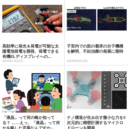
高効率に発光＆発電が可能な太
子宮内での胚の着床の分子機構
陽電池発電を開発、発電できる
を解明、不妊治療の発展に期待
有機ELディスプレイへの...
2026年7月21日
2026年6月15日
「液晶」って何の略か知って
ナノ構造が生み出す微小な力を3
る？ ……えっ、「液晶」って何
次元的に精密計測するマイクロ
かを略した言葉なんですか...
ドローンを開発