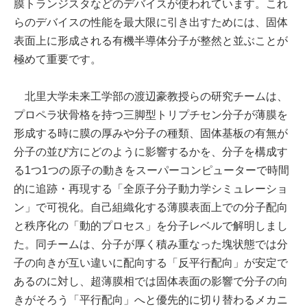
膜トランジスタなどのデバイスが使われています。これ
らのデバイスの性能を最大限に引き出すためには、固体
表面上に形成される有機半導体分子が整然と並ぶことが
極めて重要です。
北里大学未来工学部の渡辺豪教授らの研究チームは、
プロペラ状骨格を持つ三脚型トリプチセン分子が薄膜を
形成する時に膜の厚みや分子の種類、固体基板の有無が
分子の並び方にどのように影響するかを、分子を構成す
る1つ1つの原子の動きをスーパーコンピューターで時間
的に追跡・再現する「全原子分子動力学シミュレーショ
ン」で可視化。自己組織化する薄膜表面上での分子配向
と秩序化の「動的プロセス」を分子レベルで解明しまし
た。同チームは、分子が厚く積み重なった塊状態では分
子の向きが互い違いに配向する「反平行配向」が安定で
あるのに対し、超薄膜相では固体表面の影響で分子の向
きがそろう「平行配向」へと優先的に切り替わるメカニ