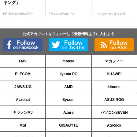
キング」
PR Skyrocket株式会社
PR LotusFlare Inc
PR Skyrocket株式会社
公式アカウントをフォローして最新情報を手に入れよう
FMV
mouse
マカフィー
ELECOM
iiyama PC
HUAWEI
JAWS-UG
AMD
kintone
Acrobat
Sycom
ASUS ROG
キヤノンMJ
Azure
パソコンSEVEN
MSI
GIGABYTE
ASRock