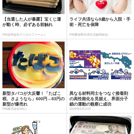
【当選した人が暴露】宝くじ運
ライフ共済なら0歳から入院・手
が動く時、必ずある前触れ
術・死亡を保障
PR(合同会社デジタルファーム )
PR(愛知県共済生活協同組合)
新型タバコが大反響！「たばこ
異なる材料同士をつなぐ接着剤
税、さようなら」600円→83円の
の高性能化を見据え、界面分子
新型が爆売れ
鎖の運動の観察に成功
PR(株式会社HAL)
2026年6月12日