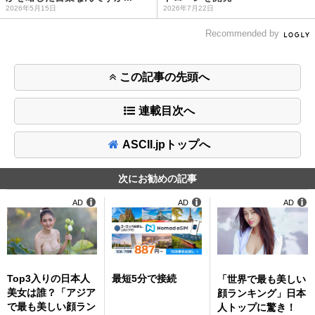
2026年5月15日
2026年7月22日
Recommended by
この記事の先頭へ
連載目次へ
ASCII.jpトップへ
次にお勧めの記事
AD
AD
AD
Top3入りの日本人
最短5分で接続
「世界で最も美しい
美女は誰？「アジア
顔ランキング」日本
で最も美しい顔ラン
人トップに驚き！