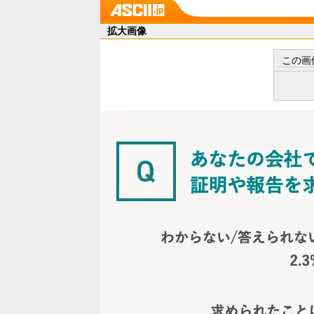
拡大画像
この画