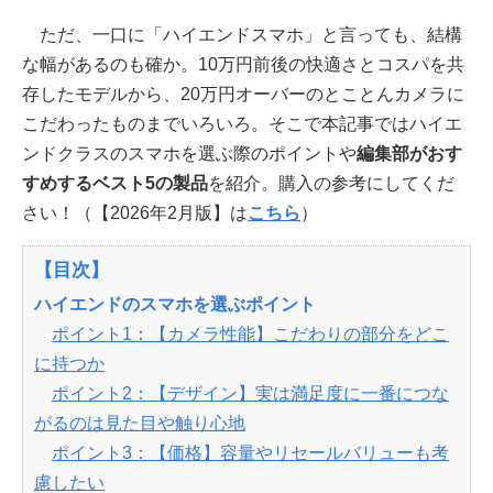
ただ、一口に「ハイエンドスマホ」と言っても、結構
な幅があるのも確か。10万円前後の快適さとコスパを共
存したモデルから、20万円オーバーのとことんカメラに
こだわったものまでいろいろ。そこで本記事ではハイエ
ンドクラスのスマホを選ぶ際のポイントや
編集部がおす
すめするベスト5の製品
を紹介。購入の参考にしてくだ
さい！（【2026年2月版】は
こちら
）
【目次】
ハイエンドのスマホを選ぶポイント
ポイント1：【カメラ性能】こだわりの部分をどこ
に持つか
ポイント2：【デザイン】実は満足度に一番につな
がるのは見た目や触り心地
ポイント3：【価格】容量やリセールバリューも考
慮したい