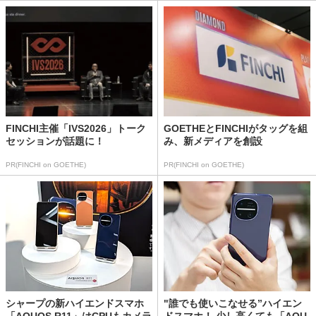
FINCHI主催「IVS2026」トーク
GOETHEとFINCHIがタッグを組
セッションが話題に！
み、新メディアを創設
PR(FINCHI on GOETHE)
PR(FINCHI on GOETHE)
シャープの新ハイエンドスマホ
"誰でも使いこなせる”ハイエン
「AQUOS R11」はCPUもカメラ
ドスマホ！ 少し高くても「AQU