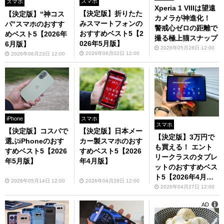
スマホ
スマホ
Xperia 1 VIIIは望遠
【決定版】折りたた
【決定版】“神コス
カメラが神進化！
みスマートフォンの
パ”スマホのおすす
警戒心ゼロの距離で
おすすめベスト5【2
めベスト5【2026年
撮る極上猫スナップ
026年5月版】
6月版】
2026年05月28日 12:00
2026年06月02日 12:00
2026年06月23日 12:00
iPhone
スマホ
スマホ
【決定版】コスパで
【決定版】日本メー
【決定版】3万円で
選ぶiPhoneのおす
カー製スマホのおす
も買える！ エント
すめベスト5【2026
すめベスト5【2026
リークラスのタブレ
年5月版】
年4月版】
ットのおすすめベス
ト5【2026年4月
2026年05月14日 12:00
2026年04月28日 12:00
版】
2026年04月27日 12:00
AD