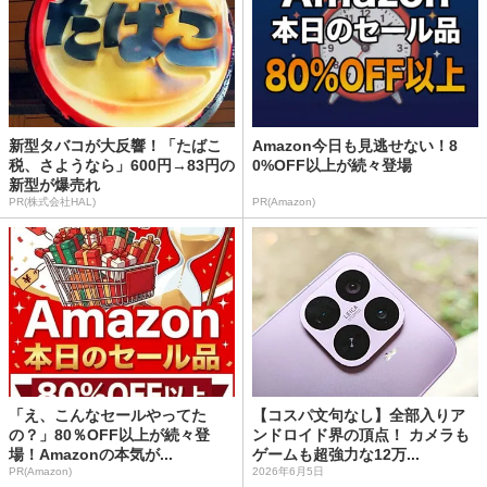
新型タバコが大反響！「たばこ
Amazon今日も見逃せない！8
税、さようなら」600円→83円の
0%OFF以上が続々登場
新型が爆売れ
PR(株式会社HAL)
PR(Amazon)
「え、こんなセールやってた
【コスパ文句なし】全部入りア
の？」80％OFF以上が続々登
ンドロイド界の頂点！ カメラも
場！Amazonの本気が...
ゲームも超強力な12万...
PR(Amazon)
2026年6月5日