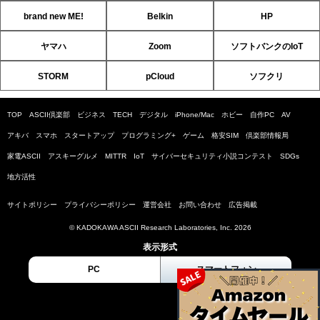
brand new ME!
Belkin
HP
ヤマハ
Zoom
ソフトバンクのIoT
STORM
pCloud
ソフクリ
TOP
ASCII倶楽部
ビジネス
TECH
デジタル
iPhone/Mac
ホビー
自作PC
AV
アキバ
スマホ
スタートアップ
プログラミング+
ゲーム
格安SIM
倶楽部情報局
家電ASCII
アスキーグルメ
MITTR
IoT
サイバーセキュリティ小説コンテスト
SDGs
地方活性
サイトポリシー
プライバシーポリシー
運営会社
お問い合わせ
広告掲載
© KADOKAWA ASCII Research Laboratories, Inc. 2026
表示形式
PC
スマートフォン