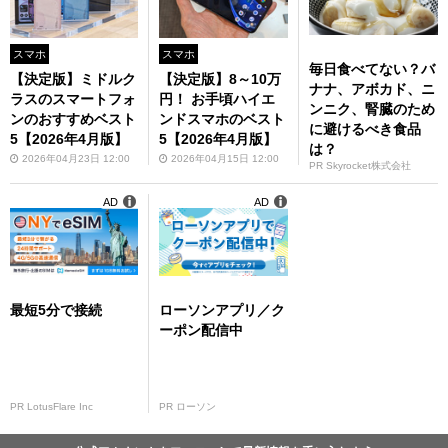
スマホ
スマホ
毎日食べてない？バ
【決定版】ミドルク
【決定版】8～10万
ナナ、アボカド、ニ
ラスのスマートフォ
円！ お手頃ハイエ
ンニク、腎臓のため
ンのおすすめベスト
ンドスマホのベスト
に避けるべき食品
5【2026年4月版】
5【2026年4月版】
は？
2026年04月23日 12:00
2026年04月15日 12:00
PR Skyrocket株式会社
AD
AD
最短5分で接続
ローソンアプリ／ク
ーポン配信中
PR LotusFlare Inc
PR ローソン