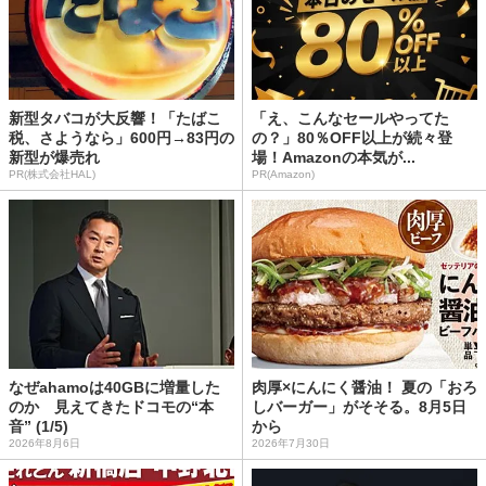
新型タバコが大反響！「たばこ
「え、こんなセールやってた
税、さようなら」600円→83円の
の？」80％OFF以上が続々登
新型が爆売れ
場！Amazonの本気が...
PR(株式会社HAL)
PR(Amazon)
なぜahamoは40GBに増量した
肉厚×にんにく醤油！ 夏の「おろ
のか 見えてきたドコモの“本
しバーガー」がそそる。8月5日
音” (1/5)
から
2026年8月6日
2026年7月30日