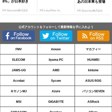
8%」が日本好き
あの日本車も登場
PR Skyrocket株式会社
PR LotusFlare Inc
PR Skyrocket株式会社
公式アカウントをフォローして最新情報を手に入れよう
FMV
mouse
マカフィー
ELECOM
iiyama PC
HUAWEI
JAWS-UG
AMD
kintone
Acrobat
Sycom
ASUS ROG
キヤノンMJ
Azure
パソコンSEVEN
MSI
GIGABYTE
ASRock