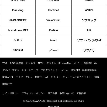
SORACOM
Dropbox
CData
Backlog
Fortinet
ASUS
JAPANNEXT
ViewSonic
ソフマップ
brand new ME!
Belkin
HP
ヤマハ
Zoom
ソフトバンクのIoT
STORM
pCloud
ソフクリ
TOP
ASCII倶楽部
ビジネス
TECH
デジタル
iPhone/Mac
ホビー
自作PC
AV
アキバ
スマホ
スタートアップ
プログラミング+
ゲーム
格安SIM
倶楽部情報局
家電ASCII
アスキーグルメ
MITTR
IoT
サイバーセキュリティ小説コンテスト
SDGs
地方活性
サイトポリシー
プライバシーポリシー
運営会社
お問い合わせ
広告掲載
© KADOKAWA ASCII Research Laboratories, Inc. 2026