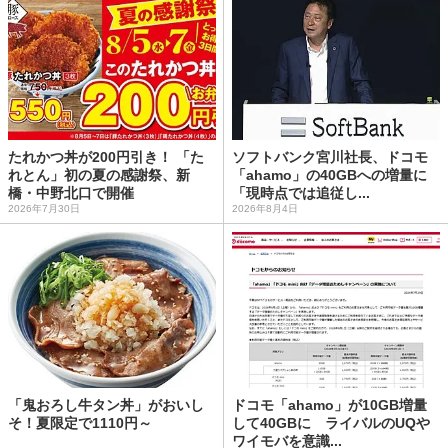
たれかつ丼が200円引き！ 「た
ソフトバンク宮川社長、ドコモ
れとん」初の夏の感謝祭、新
「ahamo」の40GBへの増量に
橋・中野北口で開催
「現時点では追従し...
2026年7月30日
2026年8月4日
「鬼おろし牛タン丼」がおいし
ドコモ「ahamo」が10GB増量
そ！夏限定で1110円～
して40GBに ライバルのUQや
ワイモバを意識...