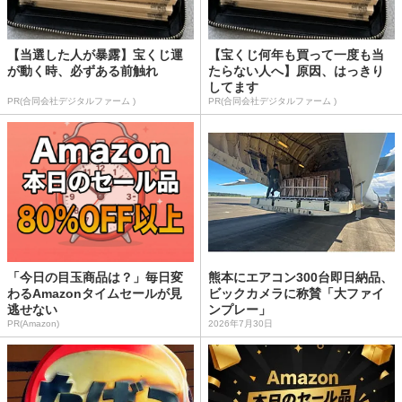
【当選した人が暴露】宝くじ運
【宝くじ何年も買って一度も当
が動く時、必ずある前触れ
たらない人へ】原因、はっきり
してます
PR(合同会社デジタルファーム )
PR(合同会社デジタルファーム )
「今日の目玉商品は？」毎日変
熊本にエアコン300台即日納品、
わるAmazonタイムセールが見
ビックカメラに称賛「大ファイ
逃せない
ンプレー」
PR(Amazon)
2026年7月30日