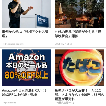
事例から学ぶ『特権アクセス管
札幌の夜風で背筋が冷える「怪
理』
談晩餐会」開催
PR(KeeperSecurity)
2026年7月28日
Amazon今日も見逃せない！8
新型タバコが大反響！「たばこ
0%OFF以上が続々登場
税、さようなら」600円→83円の
新型が爆売れ
PR(Amazon)
PR(株式会社HAL)