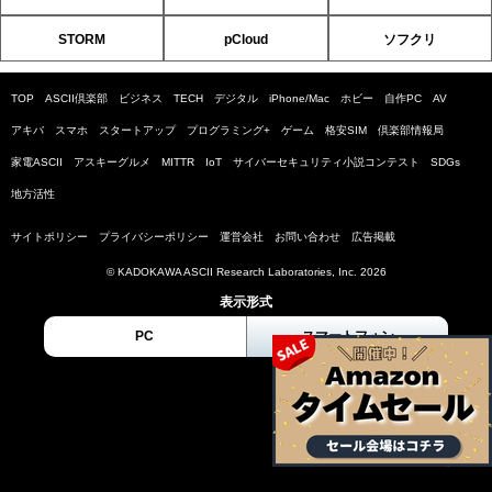
STORM
pCloud
ソフクリ
TOP
ASCII倶楽部
ビジネス
TECH
デジタル
iPhone/Mac
ホビー
自作PC
AV
アキバ
スマホ
スタートアップ
プログラミング+
ゲーム
格安SIM
倶楽部情報局
家電ASCII
アスキーグルメ
MITTR
IoT
サイバーセキュリティ小説コンテスト
SDGs
地方活性
サイトポリシー
プライバシーポリシー
運営会社
お問い合わせ
広告掲載
© KADOKAWA ASCII Research Laboratories, Inc. 2026
表示形式
PC
スマートフォン