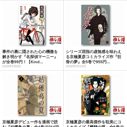
事件の裏に隠された心の機微を
シリーズ屈指の虚無感を味わえ
解き明かす『名探偵マーニー』
る京極夏彦コミカライズ作『狂
が全巻99円！【Kind...
骨の夢』全5巻で955円...
2026年5月9日
2026年5月10日
京極夏彦デビュー作を漫画で読
京極夏彦の最高傑作を耽美にコ
む『姑獲鳥の夏』全4巻で764円
ミカライズ『魍魎の匣』全5巻で