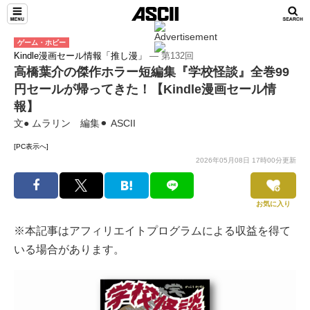
ゲーム・ホビー
Kindle漫画セール情報「推し漫」
― 第132回
高橋葉介の傑作ホラー短編集『学校怪談』全巻99
円セールが帰ってきた！【Kindle漫画セール情
報】
文● ムラリン 編集⚫︎ ASCII
[PC表示へ]
2026年05月08日 17時00分更新
お気に入り
※本記事はアフィリエイトプログラムによる収益を得て
いる場合があります。