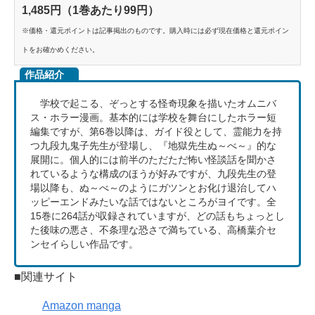
1,485円（1巻あたり99円）
※価格・還元ポイントは記事掲出のものです。購入時には必ず現在価格と還元ポイン
トをお確かめください。
作品紹介
学校で起こる、ぞっとする怪奇現象を描いたオムニバ
ス・ホラー漫画。基本的には学校を舞台にしたホラー短
編集ですが、第6巻以降は、ガイド役として、霊能力を持
つ九段九鬼子先生が登場し、『地獄先生ぬ～べ～』的な
展開に。個人的には前半のただただ怖い怪談話を聞かさ
れているような構成のほうが好みですが、九段先生の登
場以降も、ぬ～べ～のようにガツンとお化け退治してハ
ッピーエンドみたいな話ではないところがヨイです。全
15巻に264話が収録されていますが、どの話もちょっとし
た後味の悪さ、不条理な恐さで満ちている、高橋葉介セ
ンセイらしい作品です。
■関連サイト
Amazon manga