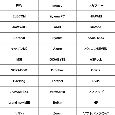
FMV
mouse
マカフィー
ELECOM
iiyama PC
HUAWEI
JAWS-UG
AMD
kintone
Acrobat
Sycom
ASUS ROG
キヤノンMJ
Azure
パソコンSEVEN
MSI
GIGABYTE
ASRock
SORACOM
Dropbox
CData
Backlog
Fortinet
ASUS
JAPANNEXT
ViewSonic
ソフマップ
brand new ME!
Belkin
HP
ヤマハ
Zoom
ソフトバンクのIoT