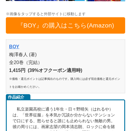
※画像をタップすると外部サイトに移動します
『BOY』の購入はこちら(Amazon)
BOY
梅澤春人 (著)
全20巻（完結）
1,415円 (39%オフクーポン適用時)
※価格・還元ポイントは記事掲出のものです。購入時には必ず現在価格と還元ポイン
トをお確かめください。
作品紹介
私立楽園高校に通う1年生・日々野晴矢（はれるや）
は、「世界征服」を本気か冗談か分からないテンション
で口にする、怒らせると誰にも止められない無敵の男。
彼の周りには、画家志望の岡本清志朗、ロックに命を賭