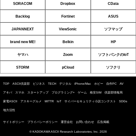
SORACOM
Dropbox
CData
Backlog
Fortinet
ASUS
JAPANNEXT
ViewSonic
ソフマップ
brand new ME!
Belkin
HP
ヤマハ
Zoom
ソフトバンクのIoT
STORM
pCloud
ソフクリ
TOP
ASCII倶楽部
ビジネス
TECH
デジタル
iPhone/Mac
ホビー
自作PC
AV
アキバ
スマホ
スタートアップ
プログラミング+
ゲーム
格安SIM
倶楽部情報局
家電ASCII
アスキーグルメ
MITTR
IoT
サイバーセキュリティ小説コンテスト
SDGs
地方活性
サイトポリシー
プライバシーポリシー
運営会社
お問い合わせ
広告掲載
© KADOKAWA ASCII Research Laboratories, Inc. 2026