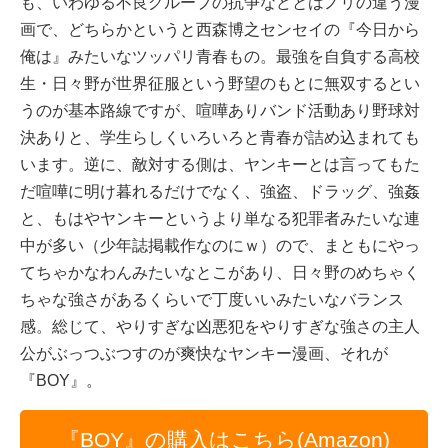
も、いわゆる不良グループの抗争などとはノリの違う漫
画で、どちらかというと西森博之センセイの『今日から
俺は』みたいなツッパリ青春もの。最強を自負する高校
生・日々野が世界征服という野望のもとに無双するとい
うのが基本路線ですが、喧嘩ありバンド活動あり野球対
決ありと、学生らしくいろいろと青春が詰め込まれても
います。逆に、敵対する側は、ヤンキーとは言ってもた
だ喧嘩に明け暮れるだけでなく、強盗、ドラッグ、強姦
と、もはやヤンキーというより単なる犯罪者みたいな連
中が多い（少年誌掲載作なのにｗ）ので、まともにやっ
てちゃかなわんみたいなとこがあり、日々野のめちゃく
ちゃな強さがあるくらいで丁度いいみたいなバランス
感。総じて、やりすぎな凶悪犯をやりすぎな強さの主人
公がぶっつぶつすのが爽快なヤンキー漫画、それが
『BOY』。
『BOY』の購入はこちら(Amazon)