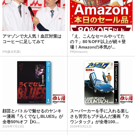
アマゾンで大人気！血圧対策は
「え、こんなセールやってた
コーヒーに足してみて
の？」80％OFF以上が続々登
場！Amazonの本気が...
PR(森永乳業)
PR(Amazon)
顔芸とバトルで魅せるのヤンキ
スーパーカーを手に入れる楽し
ー漫画『ろくでなしBLUES』が
さも苦労もブチ込んだ漫画『カ
全巻50%オフ【Ki...
ウンタック』が全巻100...
2026年7月13日
2026年5月21日