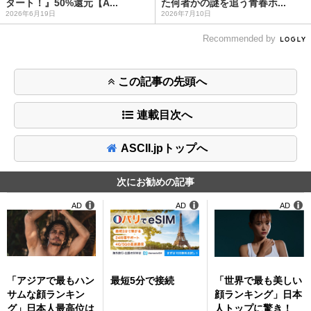
タート！』50%還元【A...
た何者かの謎を追う青春ホ...
2026年6月19日
2026年7月10日
Recommended by
この記事の先頭へ
連載目次へ
ASCII.jpトップへ
次にお勧めの記事
AD
AD
AD
「アジアで最もハン
最短5分で接続
「世界で最も美しい
サムな顔ランキン
顔ランキング」日本
グ」日本人最高位は
人トップに驚き！