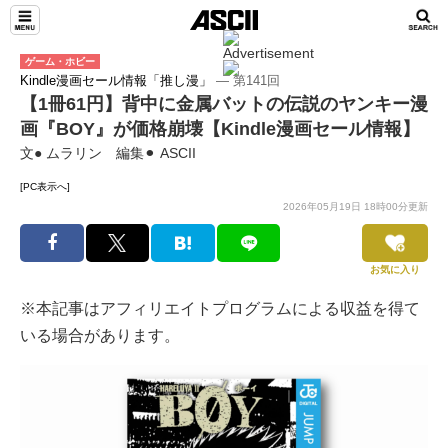
ゲーム・ホビー
Kindle漫画セール情報「推し漫」
― 第141回
【1冊61円】背中に金属バットの伝説のヤンキー漫
画『BOY』が価格崩壊【Kindle漫画セール情報】
文● ムラリン 編集⚫︎ ASCII
[PC表示へ]
2026年05月19日 18時00分更新
お気に入り
※本記事はアフィリエイトプログラムによる収益を得て
いる場合があります。