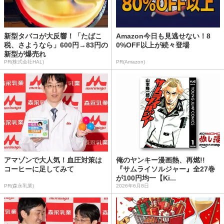
新型タバコが大反響！「たばこ
Amazon今日も見逃せない！8
税、さようなら」600円→83円の
0%OFF以上が続々登場
新型が爆売れ
PR(株式会社HAL)
PR(Amazon)
アマゾンで大人気！血圧対策は
俺のヤンキー漫画熱、再燃!!
コーヒーに足してみて
『サムライソルジャー』全27巻
が100円均一【Ki...
PR(森永乳業)
2026年6月8日