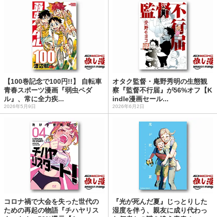
【100巻記念で100円!!】 自転車
オタク監督・庵野秀明の生態観
青春スポーツ漫画『弱虫ペダ
察『監督不行届』が56%オフ【K
ル』、常に全力疾...
indle漫画セール...
2026年5月9日
2026年6月2日
コロナ禍で大会を失った世代の
『光が死んだ夏』じっとりした
ための再起の物語『チハヤリス
湿度を伴う、親友に成り代わっ