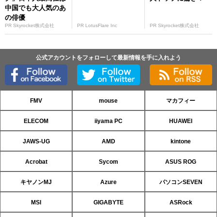
中国でも大人気のあ
の俳優
PR Skyrocket株式会社
PR LotusFlare Inc
PR Skyrocket株式会社
公式アカウントをフォローして最新情報を手に入れよう
FMV
mouse
マカフィー
ELECOM
iiyama PC
HUAWEI
JAWS-UG
AMD
kintone
Acrobat
Sycom
ASUS ROG
キヤノンMJ
Azure
パソコンSEVEN
MSI
GIGABYTE
ASRock