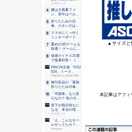
た。経営者...
ビズヒント
腰は大風量ファ
ン、背中はペルチ
ェ冷却。ダ...
折りたたみの日
傘、小さいのは困
る！ それ...
スマホにくっ付く
ミニキーボード！
触ってわ...
▲サイズと
重めの3Dゲームも
快適！ ゲームに強
いH...
体感マイナス20度
で猛暑対策！ ミズ
ノの...
FINCHI主催「IVS2
026」トーク...
FINCHI on GOETHE
無印良品の「遮熱
折りたたみ日傘」
約160...
「半固体」なら安
本記事はアフィ
心なの？ 私のモバ
イルバ...
部下が指示待ちに
なる、本当の理
由。23年...
ビズヒント
「え、こんなセー
ルやってたの？」
80％O...
Amazon