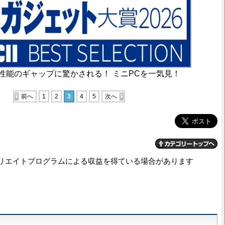
性能のギャップに驚かされる！ ミニPCを一気見！
前へ
1
2
3
4
5
次へ
リエイトプログラムによる収益を得ている場合があります