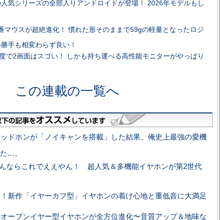
人気シリーズの全部入りアンドロイドが登場！ 2026年モデルもし
番マウスが超絶進化！ 慣れた形そのままで59gの軽量となったロジ
使い勝手も相変わらず良い！
像度で2画面はスゴい！ しかも持ち運べる高性能モニターがやっぱり
この連載の一覧へ
ヘッドホンが「ノイキャンを搭載」した結果、俺史上最強の愛機
た…。
ほんならこれでええやん！ 超人気＆多機能イヤホンが第2世代
た！新作「イヤーカフ型」イヤホンの着け心地と重低音に大満足
のオープンイヤー型イヤホンが全方位進化〜音質アップ＆地味な