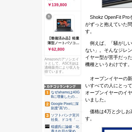
ー 83K9003JJP ノー
ソコン Vivobook 15
￥139,800
トPC
M1502NAQ 15.6イ
ンチ AMD Ryzen 7
Shokz OpenFi
5
170 メモリ16GB
SSD 512GB
がずっと抱えていた
Microsoft 365
す。
Personal (24か月版)
搭載 Windows 11 重
【整備済み品】軽量
量1.7kg Wi-Fi 6E ク
例えば、「騒がしい
薄型ノートパソコン
ワイエットブルー
dynabook G83 ■
￥62,800
ない」。そんなジレン
M1502NAQ-
13.3型
R7165BUWS
イヤー型が苦手だっ
FHD(1920x1080) -
Amazonのアソシエイ
高性能第11世代Core
トとして、ASCII.jpは
機種というわけです
i5-1135G7 - メモリ
適格販売により収入を
16GB - SSD 256GB
得ています。
- Webカメラ -
オープンイヤーの新
WiFi&Bluetooth -
いすべての人にとっ
USB Type-C - MS
Office 2021 - Win11
オープンイヤーのイヤ
なぜahamoは40G
搭載
Bに増量したの
いました。
か ...
Google Pixelに深
刻度"高"の...
価格は4万と少しお
ソフトバンク宮川
す。
社長、ドコモ「ah
amo...
稲盛氏に論破・叱
責され目が覚め