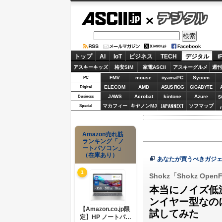
ASCII.jp
デジタル
トップ
AI
IoT
ビジネス
TECH
デジタル
i
アスキーキッズ
格安SIM
家電ASCII
アスキーグルメ
週刊
FMV
mouse
iiyamaPC
Sycom
PC
ELECOM
AMD
ASUS ROG
Digital
GIGABYTE
JAWS
Acrobat
kintone
Azure
Business
S
JAPANNEXT
マカフィー
キヤノンMJ
ソフマップ
Special
Amazon売れ筋
ランキング「ノ
ートパソコン」
（在庫あり）
あなたが買うべきガジェ
1
Shokz「Shokz OpenF
本当にノイズ低
ンイヤー型なのに騒
【Amazon.co.jp限
試してみた
定】HP ノートパソ