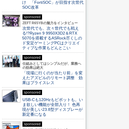
け 「FortiSOC」が目指す次世代
SOC改革
sponsored
ZEFT R65YBの魅力をインタビュー
次世代でも、次々世代でも戦え
る!?Ryzen 9 9950X3D2＆RTX
5070を搭載するASRock尽くしの
ド安定ゲーミングPCはクリエイ
ティブな作業もどんとこい
sponsored
仕組みとしてはシンプルだが、業務へ
の効果は絶大
「現場に行くのが当たり前」を変
えたアズビルのリモート調整 効
果はプライスレス
sponsored
USB-Cも120Hzもピボットも。い
ま欲しい機能が全部入り！ 色再
現が美しい23.8型ディスプレーが
新定番になる
sponsored