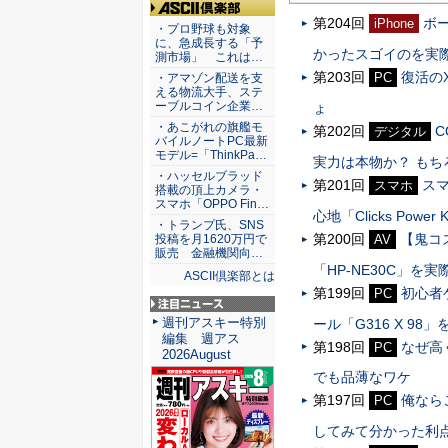
第204回
ボ
ASCII倶楽部
iPhone
・プロ野球も対象
に、急成長する「予
かったスゴイのを実
測市場」 これは…
第203回
復活の
PC
・アマゾン配送を支
える物流大手、ステ
ーブルコイン企業…
ょ
・あこがれの旗艦モ
第202回
C
デジタル
バイルノートPC最新
モデル=「ThinkPa…
実力は本物か？ も
・ハッセルブラッド
第201回
ス
スマホ
搭載の頂上カメラ・
スマホ「OPPO Fin…
心地「Clicks Powe
・トランプ氏、SNS
第200回
【鬼コ
AV
投稿を月1620万円で
販売 金融機関向…
「HP-NE30C」
ASCII倶楽部とは
第199回
初心者
PC
注目ニュース
週刊アスキー特別
ール「G316 X 9
編集 週アス
第198回
なぜ高く
PC
2026August
でも品薄なワケ
第197回
俺ならこ
PC
してみて分かった利