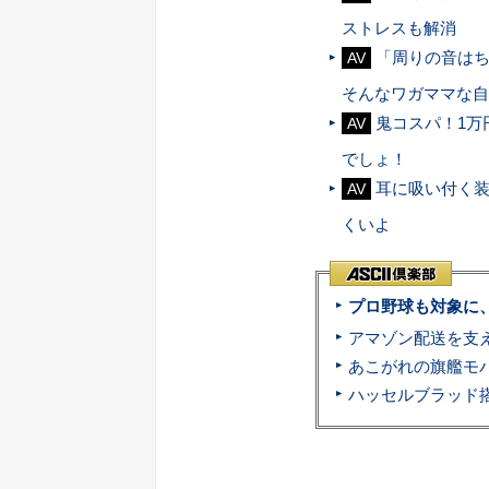
ストレスも解消
「周りの音は
AV
そんなワガママな自
鬼コスパ！1万
AV
でしょ！
耳に吸い付く装
AV
くいよ
プロ野球も対象に