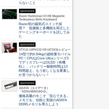
らないこと
sponsored
Razer Huntsman V3 HE Magnetic
Tenkeyless 8kHz Keyboard
Razer初の磁気式スイッチ採
用？ 低価格と多機能を両立した
ゲーミングキーボードを試してみ
た
sponsored
STYLE-14FH132-U5-UCSXをレビュー
14型で約0.84kgの超軽量モバイル
PC！CPUはCore Ultraシリーズ3
でディスプレーはOLED（有機
EL）、バッテリー駆動時間は13
時間超え。もう欲しくなる要素し
か見つからないッ！
sponsored
ADATA（エイデータ）
「AD5U480016G-D」
価格高騰の今こそ「安心できる」
メモリを。信頼と実績のADATA
DDR5メモリを導入しよう