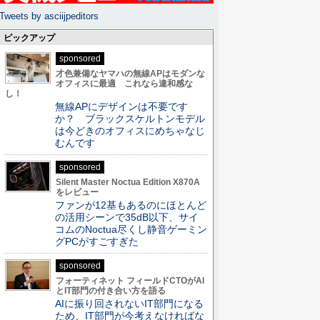
Tweets by asciijpeditors
ピックアップ
sponsored
才色兼備なヤマハの無線APはモダンな
オフィスに最適 これなら違和感な
し！
無線APにデザインは不要です
か？ ブラックスケルトンモデル
は今どきのオフィスにめちゃなじ
むんです
sponsored
Silent Master Noctua Edition X870A
をレビュー
ファンが12基もあるのにほとんど
の活用シーンで35dB以下、サイ
コムのNoctua尽くし静音ゲーミン
グPCがすごすぎた
sponsored
フォーティネット フィールドCTOがAI
とIT部門の付き合い方を語る
AIに振り回されないIT部門になる
ため、IT部門が今考えなければな