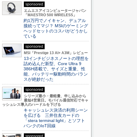
sponsored
エムエスアイコンピュータージャパン
「MAESTRO 500 WIRELESS」
約1万円でノイキャン、デュアル
接続ってマジ？ MSIのゲーミング
ヘッドセットのコスパがどうかし
ている
sponsored
MSI「Prestige 13 AI+ A3M」レビュー
13インチビジネスノートの理想を
詰め込んだ新型、Core Ultra 9
386H搭載で、サイズと重量、性
能、バッテリー駆動時間のバラン
スが絶妙だった
sponsored
シリーズ最小・最軽量、申し込みから
最短4営業日。モバイル通信対応でキャ
ッシュレス導入のハードルを下げる
キャッシュレス決済の利用シーン
を広げる 三井住友カードの
「stera terminal light」とソフト
バンクのIoT回線
sponsored