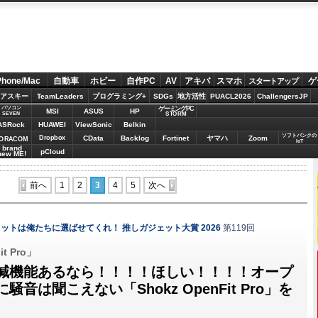
Phone/Mac
自動車
ホビー
自作PC
AV
アキバ
スマホ
ゲ
スタートアップ
アスキー
TeamLeaders
プログラミング+
SDGs
地方活性
PUACL2026
ChallengersJP
パソコン
ゲーミングPC
MSI
ASUS
HP
STORM
SEVEN
ASRock
HUAWEI
ViewSonic
Belkin
ソフトバンクの
Dropbox
CData
Backlog
Fortinet
ヤマハ
Zoom
ORACOM
IoT
brand
pCloud
new ME!
前へ
1
2
3
4
5
次へ
ットは俺たちに選ばせてくれ！ 推しガジェット大賞 2026
第119回
it Pro」
減機能あるなら！！！！ほしい！！！！オープ
音は聞こえない「Shokz OpenFit Pro」を