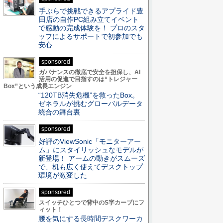
手ぶらで挑戦できるアプライド豊
田店の自作PC組み立てイベント
で感動の完成体験を！ プロのスタ
ッフによるサポートで初参加でも
安心
sponsored
ガバナンスの徹底で安全を担保し、AI
活用の促進で目指すのは“トレジャー
Box”という成長エンジン
“120TB消失危機”を救ったBox。
ゼネラルが挑むグローバルデータ
統合の舞台裏
sponsored
好評のViewSonic「モニターアー
ム」にスタイリッシュなモデルが
新登場！ アームの動きがスムーズ
で、机も広く使えてデスクトップ
環境が激変した
sponsored
スイッチひとつで背中のS字カーブにフ
ィット！
腰を気にする長時間デスクワーカ