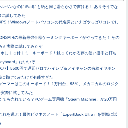
ールペンなのにiPadにも紙と同じ滑らかさで書ける！ ありそうでな
際に試してみた
XPS！Windowsノートパソコンの代名詞といえばやっぱりコレでし
ORSAIRの最新最強仕様ゲーミングキーボードがやってきた！ その
ちろん実際に試してみたぞ
マホにくっ付くミニキーボード！触ってわかる夢の使い勝手と打ち
r Keyboard」はいいぞ
スパ】5500円で遅延ゼロでハイレゾ＆ノイキャンの有線イヤホン
を実際に着けてみたけど有能すぎた
ゲーマーはこのキーボード！ 1万円台、98％、メカニカルのロジク
8」を実際に試してみた
ても売れている？PCゲーム専用機「Steam Machine」が20万円
れを選ぶ！最強ビジネスノート「ExpertBook Ultra」を実際に試
点