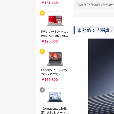
コン 15-fd 15.6イン
￥181,469
2026年05月06日 17時00
チ インテル Core 5
120U メモリ16GB
2
SSD512GB
Windows 11
Microsoft Office
2024搭載 WPS
まとめ：「弱点」
Office搭載 カメラシ
FMV ノートパソコン
ャッター 指紋認証 薄
WE1-K3 (MS 365
型 Copilotキー搭載
Personal/Copilotキ
￥125,800
ナチュラルシルバー
ー搭載/Win 11/15.6
(BJ0M5PA-AAAI)
型/Core
3
i5/16GB/SSD
512GB/ホワイト)
FMVWK3E15W_AZ
Lenovo ノートパソ
コン パソコン
IdeaPad Slim 3 14.0
￥159,800
インチ AMD
Ryzen™ 5 8640HS
4
メモリ16GB
SSD512GB
Microsoft 365 試用
版 Windows11 バッ
テリー駆動12.6時間
【Amazon.co.jp限
重量1.39kg ルナグレ
定】ASUS ノートパ