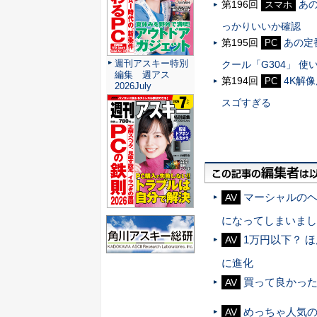
第196回
あの
スマホ
っかりいいか確認
第195回
あの定
PC
週刊アスキー特別
クール「G304」 
編集 週アス
第194回
4K解
PC
2026July
スゴすぎる
マーシャルの
AV
になってしまいまし
1万円以下？ 
AV
に進化
買って良かっ
AV
めっちゃ人気
AV