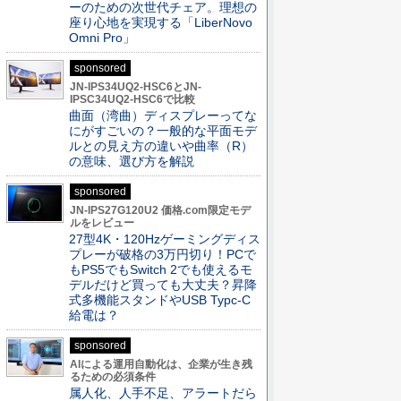
ーのための次世代チェア。理想の
座り心地を実現する「LiberNovo
Omni Pro」
sponsored
JN-IPS34UQ2-HSC6とJN-
IPSC34UQ2-HSC6で比較
曲面（湾曲）ディスプレーってな
にがすごいの？一般的な平面モデ
ルとの見え方の違いや曲率（R）
の意味、選び方を解説
sponsored
JN-IPS27G120U2 価格.com限定モデ
ルをレビュー
27型4K・120Hzゲーミングディス
プレーが破格の3万円切り！PCで
もPS5でもSwitch 2でも使えるモ
デルだけど買っても大丈夫？昇降
式多機能スタンドやUSB Typc-C
給電は？
sponsored
AIによる運用自動化は、企業が生き残
るための必須条件
属人化、人手不足、アラートだら