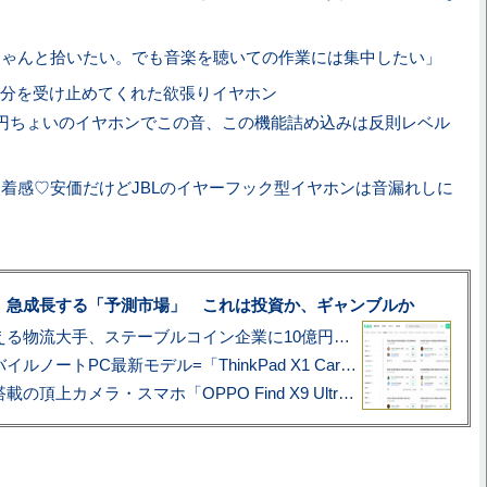
ちゃんと拾いたい。でも音楽を聴いての作業には集中したい」
分を受け止めてくれた欲張りイヤホン
円ちょいのイヤホンでこの音、この機能詰め込みは反則レベル
着感♡安価だけどJBLのイヤーフック型イヤホンは音漏れしに
、急成長する「予測市場」 これは投資か、ギャンブルか
アマゾン配送を支える物流大手、ステーブルコイン企業に10億円投資のワケ
あこがれの旗艦モバイルノートPC最新モデル=「ThinkPad X1 Carbon Gen 14 Aura Edition」実機レビュー
ハッセルブラッド搭載の頂上カメラ・スマホ「OPPO Find X9 Ultra」実写レビュー=プロが本気で徹底撮影しました!!