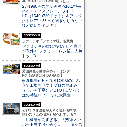
JN-MD-IPST101WHDをレビュー
2万1980円のタッチ対応10.1型モ
バイルディスプレー、ワイド
HD（1540×720ドット）＆アスペ
クト比77：36って聞きなじみない
けど使いやすいの？
sponsored
ファミチキ「ファミマ味」も実食
ファミチキの次に売れている商品
が意外！ ファミマ「レジ横」人気
トップ3
sponsored
茨城県龍ヶ崎市産のゲーミング
PC【MADE IN IBARAKI】
田園風景が広がるSTORMの組み
立て工場を見学！プロの早組み
（しかも丁寧）とBTO PCならで
はの特注PCパーツに大興奮
sponsored
ビジネスIT環境が大きく変わる中で、
情シスさんの悩みも変化している？
「IT機器が高すぎる」「熟練メン
バー不在で分からない」… 情シス