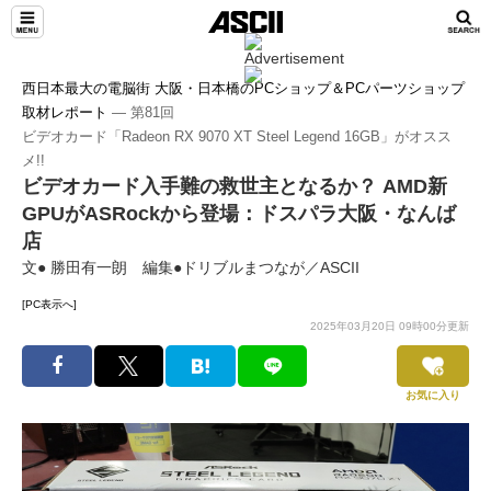
西日本最大の電脳街 大阪・日本橋のPCショップ＆PCパーツショップ
取材レポート
― 第81回
ビデオカード「Radeon RX 9070 XT Steel Legend 16GB」がオスス
メ!!
ビデオカード入手難の救世主となるか？ AMD新
GPUがASRockから登場：ドスパラ大阪・なんば
店
文● 勝田有一朗 編集●ドリブルまつなが／ASCII
[PC表示へ]
2025年03月20日 09時00分更新
お気に入り