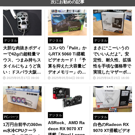
次にお勧めの記事
デジタル
デジタル
デジタル
大胆な肉抜きボディ
コスパの「Palit」か
まさに“こーいうの
ーで42gの超軽量マ
らRTX 5060 Ti搭載
でいいんだよ”。安
ウス、つまみ持ちス
ビデオカード！「予
定性、耐久性、拡張
タイルにちょうど良
算を抑えた大容量ビ
性を手頃な価格帯で
い：ドスパラ大阪・
デオメモリー」の新
実現したマザーボー
なんば店
定番になりそう：ド
ド：ドスパラ大阪・
2025年05月17日 09:00
2025年05月04日 09:00
2025年04月15日 16:00
スパラ大阪・なんば
なんば店
店
デジタル
PCパーツ
デジタル
ASRock、AMD Ra
1万円台前半の360m
白色のRadeon RX
deon RX 9070 XT
m水冷CPUクーラ
9070 XT搭載ビデオ
搭載「Steel Legen