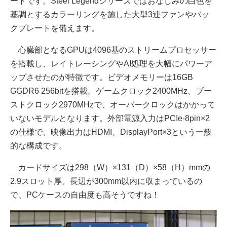
ードです。Steel Legendシリーズではおなじみの白色を
基調とするカラーリングを施した大型3連ファンやバッ
クプレートを備えます。
心臓部となるGPUは4096基のストリームプロセッサー
を搭載し、レイトレーシングやAI処理を大幅にパワーア
ップさせたのが特徴です。ビデオメモリーは16GB
GGDR6 256bitを搭載。ゲームクロック2400MHz、ブー
ストクロック2970MHzで、オーバークロックはかかって
いないモデルとなります。外部電源入力はPCIe-8pin×2
の仕様で、映像出力はHDMI、DisplayPort×3という一般
的な構成です。
カードサイズは298（W）×131（D）×58（H）mmの
2.9スロット厚。長辺が300mm以内に収まっているの
で、PCケースの自由度も高そうですね！