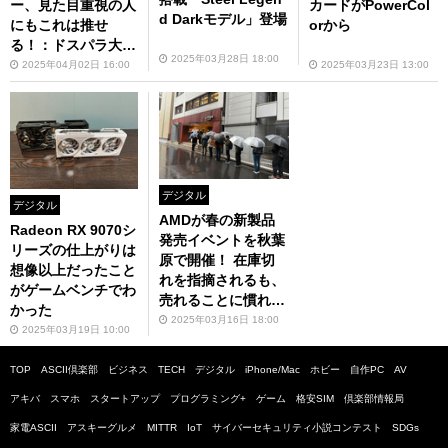
ー、見た目重視の人
カードがPowerCol
d Darkモデル」登場
にもこれは推せ
orから
る！：ドスパラ大
2025年03月28日 18:00
阪・なんば店
2025年04月02日 16:00
2025年03月23日 13:00
デジタル
デジタル
AMDが春の新製品
Radeon RX 9070シ
発売イベントを秋葉
リーズの仕上がりは
原で開催！ 在庫切
想像以上だったこと
れを指摘されるも、
がゲームベンチでわ
売れることに慣れて
かった
ないので……の一言
2025年03月16日 18:00
2025年03月19日 10:00
でみんな納得
TOP
ASCII倶楽部
ビジネス
TECH
デジタル
iPhone/Mac
ホビー
自作PC
AV
アキバ
スマホ
スタートアップ
プログラミング+
ゲーム
格安SIM
倶楽部情報局
家電ASCII
アスキーグルメ
MITTR
IoT
サイバーセキュリティ小説コンテスト
SDGs