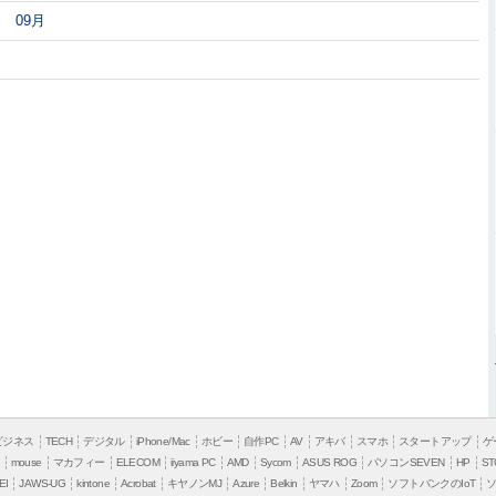
月
09月
ビジネス
TECH
デジタル
iPhone/Mac
ホビー
自作PC
AV
アキバ
スマホ
スタートアップ
ゲ
mouse
マカフィー
ELECOM
iiyama PC
AMD
Sycom
ASUS ROG
パソコンSEVEN
HP
ST
EI
JAWS-UG
kintone
Acrobat
キヤノンMJ
Azure
Belkin
ヤマハ
Zoom
ソフトバンクのIoT