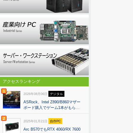
アクセスランキング
1
2026年08月06日
デジタル
ASRock、Intel Z890/B860マザー
ボード購入でゲーム1本がもら…
2
2025年01月21日
自作PC
Arc B570でもRTX 4060/RX 7600