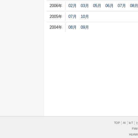
2006年
02月
03月
05月
06月
07月
08
2005年
07月
10月
2004年
08月
09月
TOP
AI
IoT
FMV
HUAW