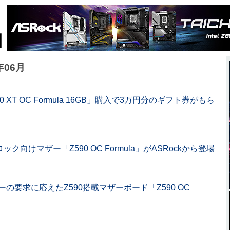
年06月
6900 XT OC Formula 16GB」購入で3万円分のギフト券がもら
ック向けマザー「Z590 OC Formula」がASRockから登場
ーの要求に応えたZ590搭載マザーボード「Z590 OC