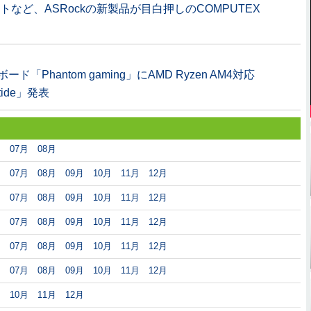
キットなど、ASRockの新製品が目白押しのCOMPUTEX
「Phantom gaming」にAMD Ryzen AM4対応
ptide」発表
月
07月
08月
月
07月
08月
09月
10月
11月
12月
月
07月
08月
09月
10月
11月
12月
月
07月
08月
09月
10月
11月
12月
月
07月
08月
09月
10月
11月
12月
月
07月
08月
09月
10月
11月
12月
月
10月
11月
12月