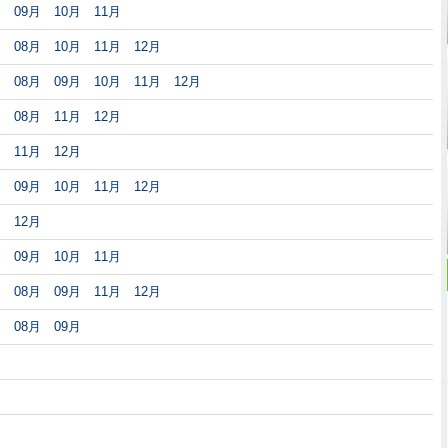
月
09月
10月
11月
月
08月
10月
11月
12月
月
08月
09月
10月
11月
12月
月
08月
11月
12月
月
11月
12月
月
09月
10月
11月
12月
月
12月
月
09月
10月
11月
月
08月
09月
11月
12月
月
08月
09月
月